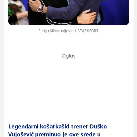
Pedja Milosavljevic / STARSPORT
Legendarni košarkaški trener Duško
Vujošević preminuo je ove srede u