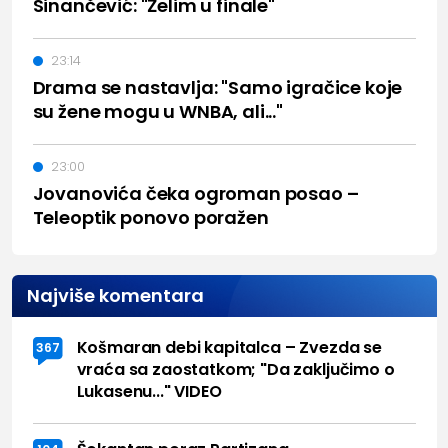
Sinančević: "Želim u finale"
23:14
Drama se nastavlja: "Samo igračice koje
su žene mogu u WNBA, ali..."
23:00
Jovanovića čeka ogroman posao –
Teleoptik ponovo poražen
Najviše komentara
Košmaran debi kapitalca – Zvezda se
367
vraća sa zaostatkom; "Da zaključimo o
Lukasenu..." VIDEO