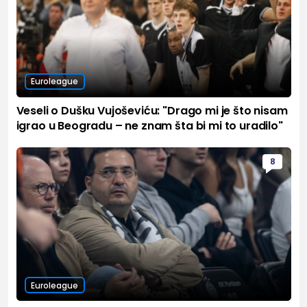
Euroleague
Veseli o Dušku Vujoševiću: "Drago mi je što nisam
igrao u Beogradu – ne znam šta bi mi to uradilo"
8
Euroleague