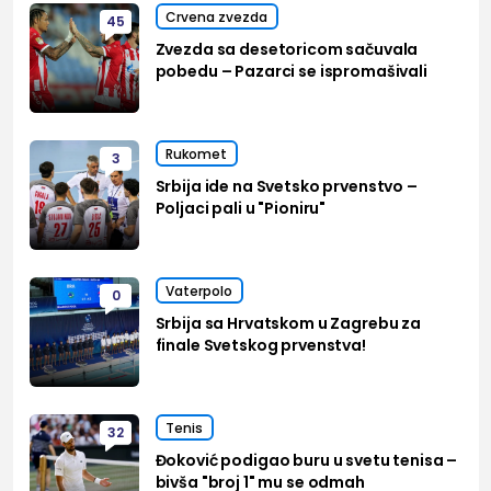
Crvena zvezda
45
Zvezda sa desetoricom sačuvala
pobedu – Pazarci se ispromašivali
Rukomet
3
Srbija ide na Svetsko prvenstvo –
Poljaci pali u "Pioniru"
Vaterpolo
0
Srbija sa Hrvatskom u Zagrebu za
finale Svetskog prvenstva!
Tenis
32
Đoković podigao buru u svetu tenisa –
bivša "broj 1" mu se odmah