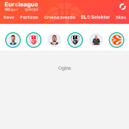
Novo
Partizan
Crvena zvezda
Skaut