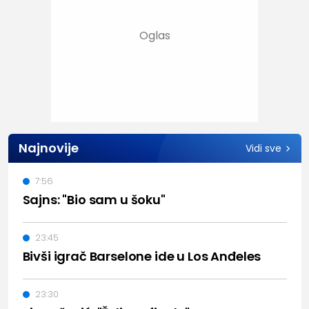
Najnovije
Vidi sve
7:56
Sajns: "Bio sam u šoku"
23:45
Bivši igrač Barselone ide u Los Anđeles
23:30