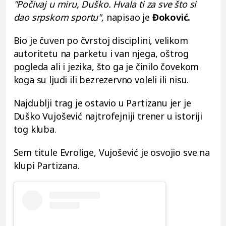
"Počivaj u miru, Duško. Hvala ti za sve što si
dao srpskom sportu",
napisao je
Đoković.
Bio je čuven po čvrstoj disciplini, velikom
autoritetu na parketu i van njega, oštrog
pogleda ali i jezika, što ga je činilo čovekom
koga su ljudi ili bezrezervno voleli ili nisu.
Najdublji trag je ostavio u Partizanu jer je
Duško Vujošević najtrofejniji trener u istoriji
tog kluba.
Sem titule Evrolige, Vujošević je osvojio sve na
klupi Partizana.