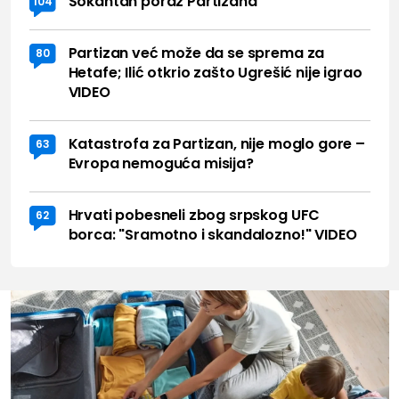
Šokantan poraz Partizana
104
Partizan već može da se sprema za
80
Hetafe; Ilić otkrio zašto Ugrešić nije igrao
VIDEO
Katastrofa za Partizan, nije moglo gore –
63
Evropa nemoguća misija?
Hrvati pobesneli zbog srpskog UFC
62
borca: "Sramotno i skandalozno!" VIDEO