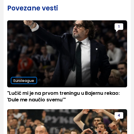
Povezane vesti
1
Euroleague
"Lučić mi je na prvom treningu u Bajernu rekao:
'Dule me naučio svemu'"
4