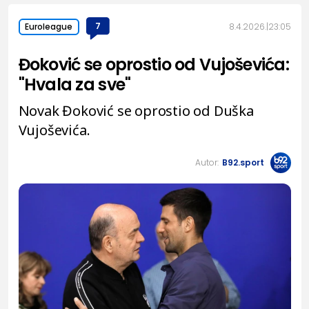
7
8.4.2026.
23:05
Euroleague
Đoković se oprostio od Vujoševića:
"Hvala za sve"
Novak Đoković se oprostio od Duška
Vujoševića.
Autor:
B92.sport