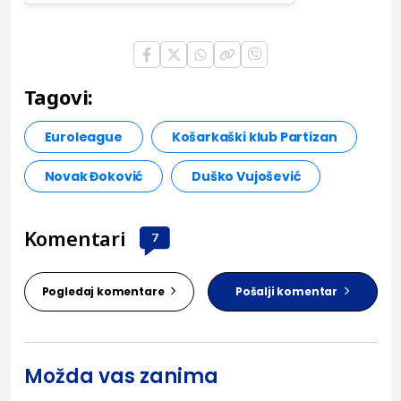
Tagovi:
Euroleague
Košarkaški klub Partizan
Novak Đoković
Duško Vujošević
Komentari
7
Pogledaj komentare
Pošalji komentar
Možda vas zanima