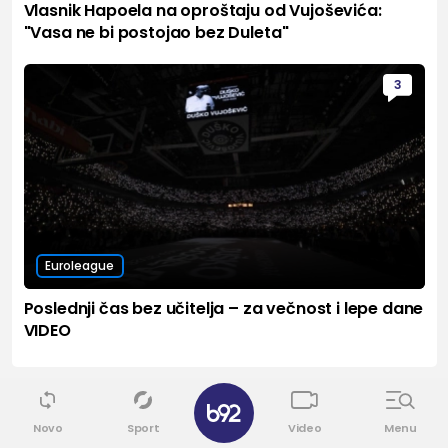
Vlasnik Hapoela na oproštaju od Vujoševića:
"Vasa ne bi postojao bez Duleta"
3
Euroleague
Poslednji čas bez učitelja – za večnost i lepe dane
VIDEO
✕
Sport
Vidi sve
Novo
Sport
Video
Menu