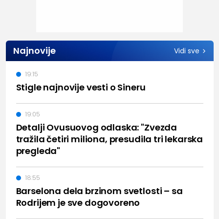
Najnovije
Vidi sve
19:15
Stigle najnovije vesti o Sineru
19:05
Detalji Ovusuovog odlaska: "Zvezda
tražila četiri miliona, presudila tri lekarska
pregleda"
18:55
Barselona dela brzinom svetlosti – sa
Rodrijem je sve dogovoreno