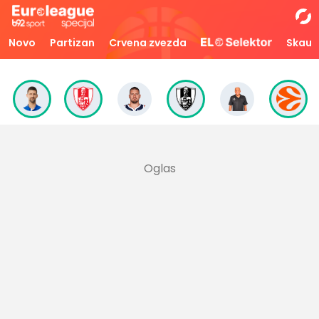
Novo
Partizan
Crvena zvezda
Skaut