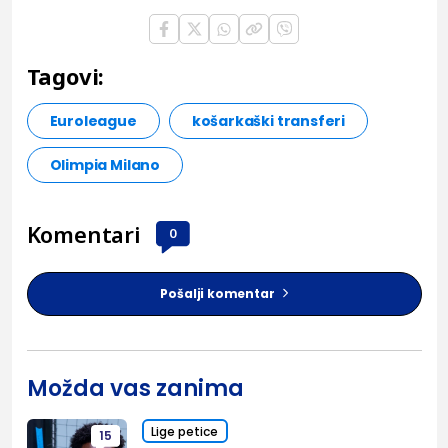
Tagovi:
Euroleague
košarkaški transferi
Olimpia Milano
Komentari
0
Pošalji komentar
Možda vas zanima
Lige petice
15