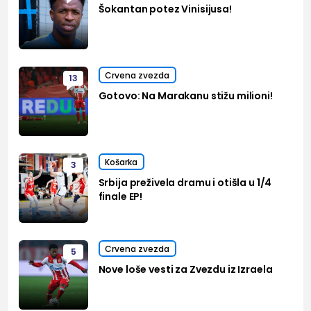
Šokantan potez Vinisijusa!
Crvena zvezda
13
Gotovo: Na Marakanu stižu milioni!
Košarka
3
Srbija preživela dramu i otišla u 1/4
finale EP!
Crvena zvezda
5
Nove loše vesti za Zvezdu iz Izraela