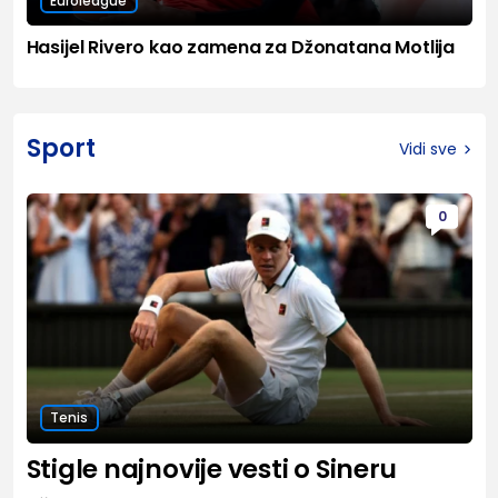
Euroleague
Hasijel Rivero kao zamena za Džonatana Motlija
Sport
Vidi sve
0
Tenis
Stigle najnovije vesti o Sineru