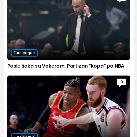
Euroleague
Posle šoka sa Vokerom, Partizan "kopa" po NBA
0