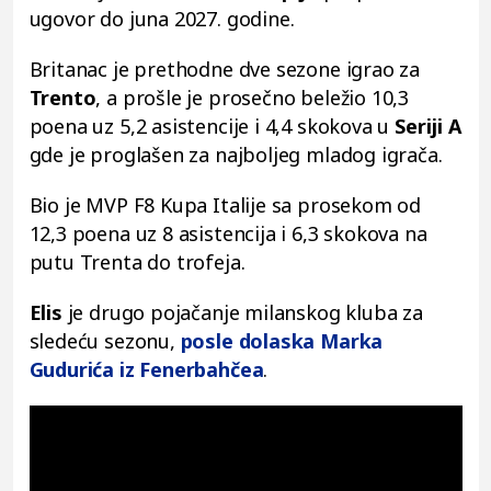
ugovor do juna 2027. godine.
Britanac je prethodne dve sezone igrao za
Trento
, a prošle je prosečno beležio 10,3
poena uz 5,2 asistencije i 4,4 skokova u
Seriji A
gde je proglašen za najboljeg mladog igrača.
Bio je MVP F8 Kupa Italije sa prosekom od
12,3 poena uz 8 asistencija i 6,3 skokova na
putu Trenta do trofeja.
Elis
je drugo pojačanje milanskog kluba za
sledeću sezonu,
posle dolaska
Marka
Gudurića
iz Fenerbahčea
.