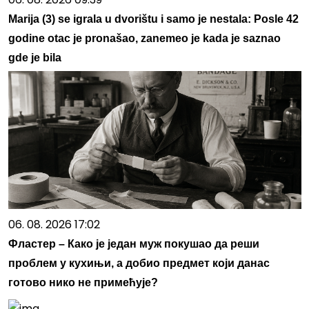
Marija (3) se igrala u dvorištu i samo je nestala: Posle 42
godine otac je pronašao, zanemeo je kada je saznao
gde je bila
06. 08. 2026 17:02
Фластер – Како је један муж покушао да реши
проблем у кухињи, а добио предмет који данас
готово нико не примећује?