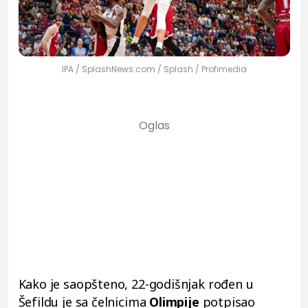
IPA / SplashNews.com / Splash / Profimedia
Kako je saopšteno, 22-godišnjak rođen u
Šefildu je sa čelnicima
Olimpije
potpisao