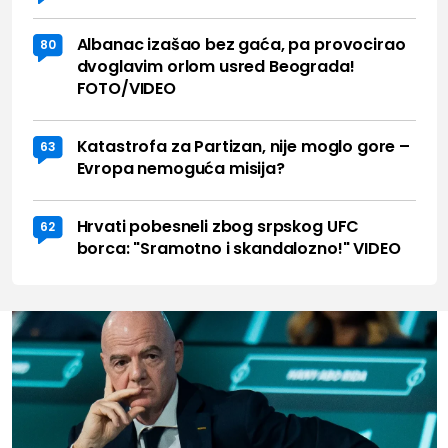
Albanac izašao bez gaća, pa provocirao
80
dvoglavim orlom usred Beograda!
FOTO/VIDEO
Katastrofa za Partizan, nije moglo gore –
63
Evropa nemoguća misija?
Hrvati pobesneli zbog srpskog UFC
62
borca: "Sramotno i skandalozno!" VIDEO