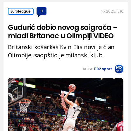
0
4.7.2025.
13:16
Euroleague
Gudurić dobio novog saigrača –
mladi Britanac u Olimpiji VIDEO
Britanski košarkaš Kvin Elis novi je član
Olimpije, saopštio je milanski klub.
Autor:
B92.sport