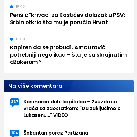
18:42
Perišić "krivac" za Kostićev dolazak u PSV:
Srbin otkrio šta mu je poručio Hrvat
18:30
Kapiten da se probudi, Arnautović
potrebniji nego ikad – šta je sa skrajnutim
džokerom?
Najviše komentara
Košmaran debi kapitalca – Zvezda se
367
vraća sa zaostatkom; "Da zaključimo o
Lukasenu..." VIDEO
Šokantan poraz Partizana
104