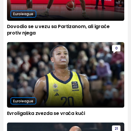
Euroleague
Dovodio se u vezu sa Partizanom, ali igraće
protiv njega
0
Euroleague
Evroligaška zvezda se vraća kući
21