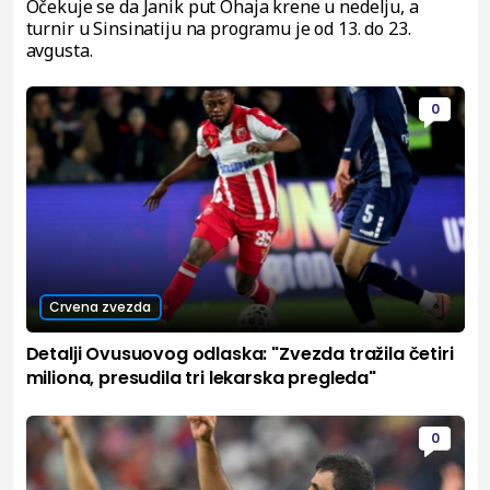
Očekuje se da Janik put Ohaja krene u nedelju, a
turnir u Sinsinatiju na programu je od 13. do 23.
avgusta.
0
Crvena zvezda
Detalji Ovusuovog odlaska: "Zvezda tražila četiri
miliona, presudila tri lekarska pregleda"
0