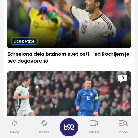
Lige petice
Barselona dela brzinom svetlosti – sa Rodrijem je
sve dogovoreno
0
✕
Novo
Sport
Video
Menu
Fudbal