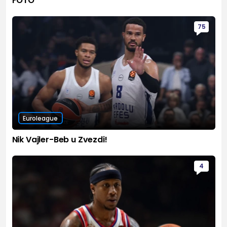
FOTO
75
Euroleague
Nik Vajler-Beb u Zvezdi!
4