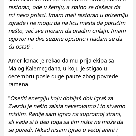
restoran, ode u šetnju, a stalno se dešava da
mi neko prilazi. Imam mali restoran u prizemlju
zgrade i ne mogu da na licu mesta da poručim
nešto, već sve moram da uradim onlajn. Imam
ugovor na dve sezone opciono i nadam se da
ću ostati
".
Amerikanac je rekao da mu prija ekipa sa
Malog Kalemegdana, u koju je stigao u
decembru posle duge pauze zbog povrede
ramena.
"
Osetiti energiju koju dobijaš dok igraš za
Zvezdu je nešto zaista neverovatno i to stvarno
mislim. Ranije sam igrao na suprotnoj strani,
ali kada si ti deo toga sa tim ništa ne može da
se poredi. Nikad nisam igrao u većoj areni i