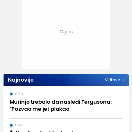
Najnovije
Vidi sve
8:53
Murinjo trebalo da nasledi Fergusona:
"Pozvao me je i plakao"
8:41