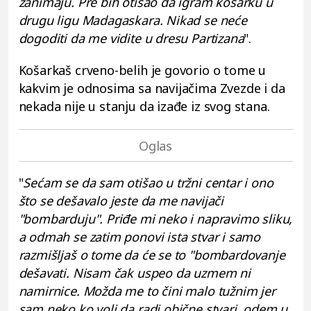
zanimaju. Pre bih otišao da igram košarku u
drugu ligu Madagaskara. Nikad se neće
dogoditi da me vidite u dresu Partizana
".
Košarkaš crveno-belih je govorio o tome u
kakvim je odnosima sa navijačima Zvezde i da
nekada nije u stanju da izađe iz svog stana.
"
Sećam se da sam otišao u tržni centar i ono
što se dešavalo jeste da me navijači
"bombarduju". Priđe mi neko i napravimo sliku,
a odmah se zatim ponovi ista stvar i samo
razmišljaš o tome da će se to "bombardovanje
dešavati. Nisam čak uspeo da uzmem ni
namirnice. Možda me to čini malo tužnim jer
sam neko ko voli da radi obične stvari, odem u