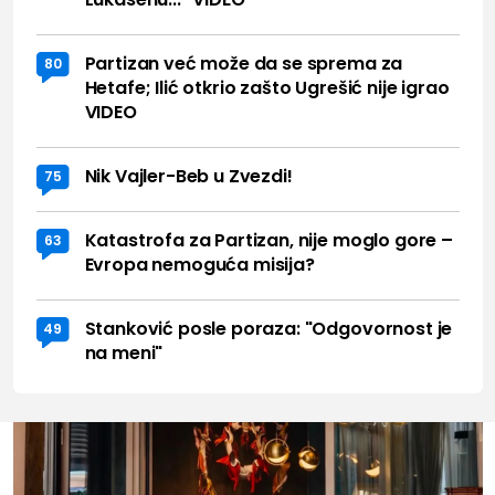
Partizan već može da se sprema za
80
Hetafe; Ilić otkrio zašto Ugrešić nije igrao
VIDEO
Nik Vajler-Beb u Zvezdi!
75
Katastrofa za Partizan, nije moglo gore –
63
Evropa nemoguća misija?
Stanković posle poraza: "Odgovornost je
49
na meni"