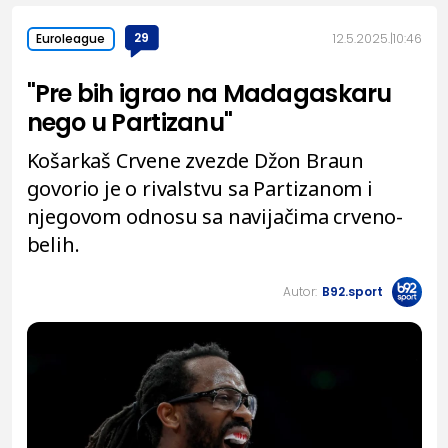
29
12.5.2025.
10:46
Euroleague
"Pre bih igrao na Madagaskaru
nego u Partizanu"
Košarkaš Crvene zvezde Džon Braun
govorio je o rivalstvu sa Partizanom i
njegovom odnosu sa navijačima crveno-
belih.
Autor:
B92.sport