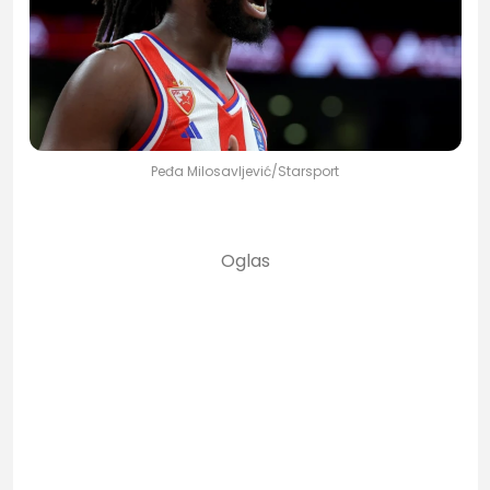
Peđa Milosavljević/Starsport