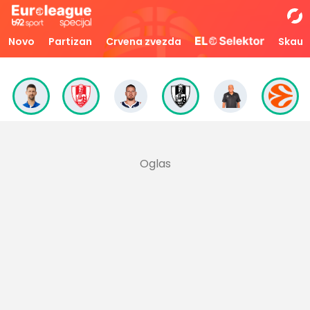
Novo
Partizan
Crvena zvezda
Skaut