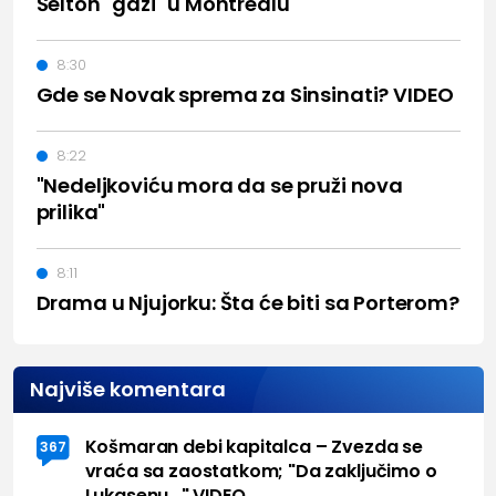
Šelton "gazi" u Montrealu
8:30
Gde se Novak sprema za Sinsinati? VIDEO
8:22
"Nedeljkoviću mora da se pruži nova
prilika"
8:11
Drama u Njujorku: Šta će biti sa Porterom?
Najviše komentara
Košmaran debi kapitalca – Zvezda se
367
vraća sa zaostatkom; "Da zaključimo o
Lukasenu..." VIDEO