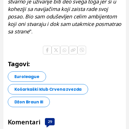
stvarno je uživanje biti deo svega toga jer si u
koheziji sa navijačima koji zaista rade svoj
posao. Bio sam oduševljen celim ambijentom
koji oni stvaraju i dok sam utakmice posmatrao
sa strane
".
Tagovi:
Euroleague
Košarkaški klub Crvena zvezda
Džon Braun III
Komentari
29