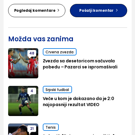
Pogledaj komentare
Pošalji komentar
Možda vas zanima
Crvena zvezda
48
Zvezda sa desetoricom sačuvala
pobedu – Pazarci se ispromašivali
Srpski fudbal
4
Veče u kom je dokazano da je 2:0
najopasniji rezultat VIDEO
Tenis
21