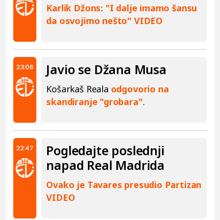
Karlik Džons: "I dalje imamo šansu
da osvojimo nešto" VIDEO
Javio se Džana Musa
23:06
Košarkaš Reala
odgovorio na
skandiranje "grobara"
.
Pogledajte poslednji
22:47
napad Real Madrida
Ovako je Tavares presudio Partizan
VIDEO