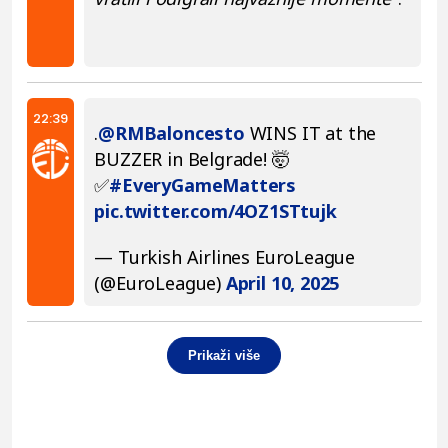
22:39
.
@RMBaloncesto
WINS IT at the
BUZZER in Belgrade! 🤯
✅
#EveryGameMatters
pic.twitter.com/4OZ1STtujk
— Turkish Airlines EuroLeague
(@EuroLeague)
April 10, 2025
Prikaži više