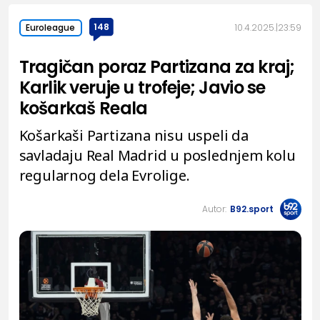
148
10.4.2025.
23:59
Euroleague
Tragičan poraz Partizana za kraj;
Karlik veruje u trofeje; Javio se
košarkaš Reala
Košarkaši Partizana nisu uspeli da
savladaju Real Madrid u poslednjem kolu
regularnog dela Evrolige.
Autor:
B92.sport