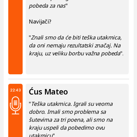
pobeda za nas
"
Navijači?
"
Znali smo da će biti teška utakmica,
da oni nemaju rezultatski značaj. Na
kraju, uz veliku borbu važna pobeda
".
Ćus Mateo
22:43
"
Teška utakmica. Igrali su veoma
dobro. Imali smo problema sa
šutevima za tri poena, ali smo na
kraju uspeli da pobedimo ovu
utakmicu
"