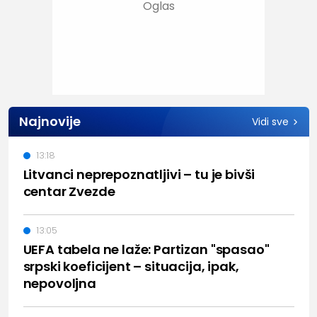
Najnovije
Vidi sve
13:18
Litvanci neprepoznatljivi – tu je bivši
centar Zvezde
13:05
UEFA tabela ne laže: Partizan "spasao"
srpski koeficijent – situacija, ipak,
nepovoljna