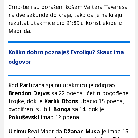
Crno-beli su poraženi košem Valtera Tavaresa
na dve sekunde do kraja, tako da je na kraju
rezultat utakmice bio 91:89 u korist ekipe iz
Madrida.
Koliko dobro poznaješ Evroligu? Skaut ima
odgovor
Kod Partizana sjajnu utakmicu je odigrao
Brendon Dejvis
sa 22 poena i četiri pogođene
trojke, dok je
Karlik Džons
ubacio 15 poena,
dvocifreni su bili
Bonga
sa 14, dok je
Pokuševski
imao 12 poena.
U timu Real Madrida
Džanan Musa
je imao 15