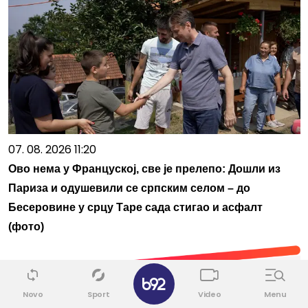
07. 08. 2026 11:20
Ово нема у Француској, све је прелепо: Дошли из
Париза и одушевили се српским селом – до
Бесеровине у срцу Таре сада стигао и асфалт
(фото)
✕
Novo
Sport
Video
Menu