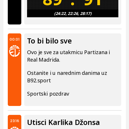
(24:22, 22:26, 28:17)
To bi bilo sve
00:01
Ovo je sve za utakmicu Partizana i
Real Madrida.
Ostanite i u narednim danima uz
B92.sport
Sportski pozdrav
Utisci Karlika Džonsa
23:16