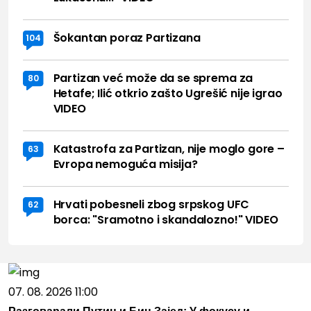
Šokantan poraz Partizana
104
Partizan već može da se sprema za
80
Hetafe; Ilić otkrio zašto Ugrešić nije igrao
VIDEO
Katastrofa za Partizan, nije moglo gore –
63
Evropa nemoguća misija?
Hrvati pobesneli zbog srpskog UFC
62
borca: "Sramotno i skandalozno!" VIDEO
07. 08. 2026 11:00