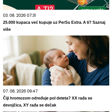
03. 08. 2026 07:31
25.000 kupaca već kupuje uz PerSu Extra. A ti? Saznaj
više
07. 08. 2026 09:47
Čiji hromozom određuje pol deteta? XX rađa se
devojčica, XY rađa se dečak