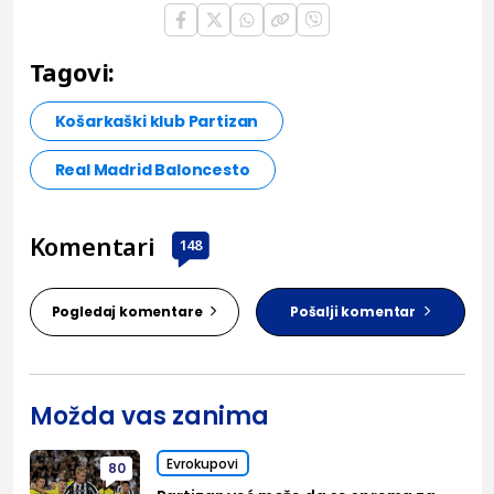
Tagovi:
Košarkaški klub Partizan
Real Madrid Baloncesto
Komentari
148
Pogledaj komentare
Pošalji komentar
Možda vas zanima
Evrokupovi
80