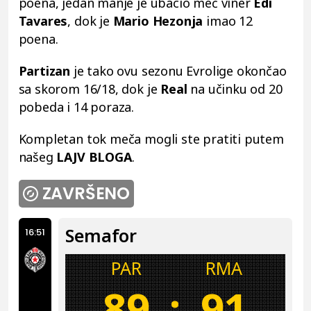
poena, jedan manje je ubacio meč viner
Edi
Tavares
, dok je
Mario Hezonja
imao 12
poena.
Partizan
je tako ovu sezonu Evrolige okončao
sa skorom 16/18, dok je
Real
na učinku od 20
pobeda i 14 poraza.
Kompletan tok meča mogli ste pratiti putem
našeg
LAJV BLOGA
.
ZAVRŠENO
Semafor
16:51
PAR
RMA
89
:
91