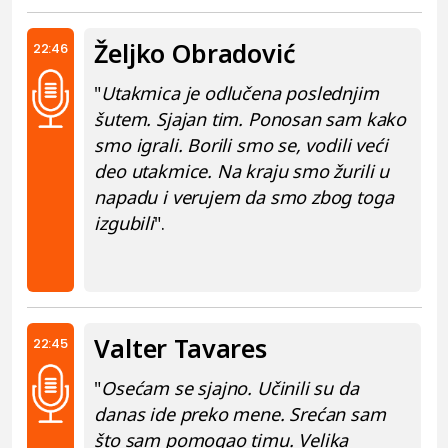
Željko Obradović
22:46
"
Utakmica je odlučena poslednjim
šutem. Sjajan tim. Ponosan sam kako
smo igrali. Borili smo se, vodili veći
deo utakmice. Na kraju smo žurili u
napadu i verujem da smo zbog toga
izgubili
".
Valter Tavares
22:45
"
Osećam se sjajno. Učinili su da
danas ide preko mene. Srećan sam
što sam pomogao timu. Velika