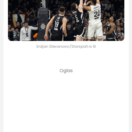
Srdjan Stevanovic/Starsport.rs ©