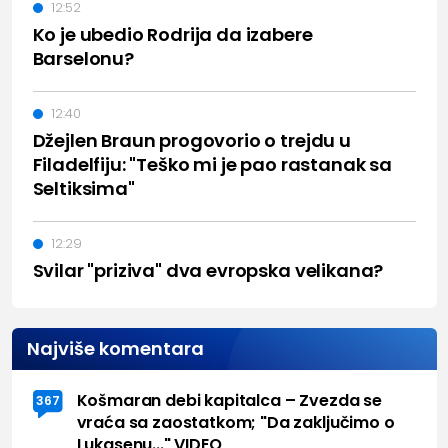
12:52
Ko je ubedio Rodrija da izabere
Barselonu?
12:40
Džejlen Braun progovorio o trejdu u
Filadelfiju: "Teško mi je pao rastanak sa
Seltiksima"
12:29
Svilar "priziva" dva evropska velikana?
Najviše komentara
Košmaran debi kapitalca – Zvezda se
367
vraća sa zaostatkom; "Da zaključimo o
Lukasenu..." VIDEO