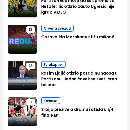
Partizan već može da se sprema za
Hetafe; Ilić otkrio zašto Ugrešić nije
igrao VIDEO
Crvena zvezda
13
Gotovo: Na Marakanu stižu milioni!
Evrokupovi
23
Rasim Ljajić otkrio pozadinu haosa u
Partizanu: Jedan čovek se sveti crno-
belima
Košarka
3
Srbija preživela dramu i otišla u 1/4
finale EP!