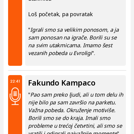
Loš početak, pa povratak
"
Igrali smo sa velikim ponosom, a ja
sam ponosan na igrače. Borili su se
na svim utakmicama. Imamo šest
vezanih pobeda u Evroligi
".
Fakundo Kampaco
22:41
"
Pao sam preko ljudi, ali u tom delu ih
nije bilo pa sam završio na parketu.
Važna pobeda. Okruženje motiviše.
Borili smo se do kraja. Imali smo
probleme u trećoj četvrtini, ali smo se
vratili i odigrali najvažnije momente
".