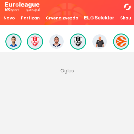
Novo
Partizan
Crvena zvezda
Skaut