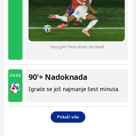
Tanjug/AP Photo/Mark Stockwell
90'+ Nadoknada
04:54
Igraće se još najmanje šest minuta.
Prikaži više