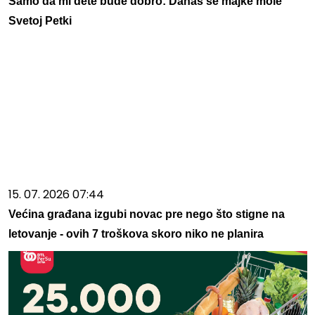
Samo da mi dete bude dobro: Danas se majke mole
Svetoj Petki
15. 07. 2026 07:44
Većina građana izgubi novac pre nego što stigne na
letovanje - ovih 7 troškova skoro niko ne planira