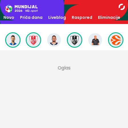
Novo
Priča dana
Liveblog
Raspored
Eliminacije