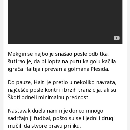
Mekgin se najbolje snašao posle odbitka,
šutirao je, da bi lopta na putu ka golu kačila
igrača Haitija i prevarila golmana Plesida.
Do pauze, Haiti je pretio u nekoliko navrata,
najčešće posle kontri i brzih tranzicija, ali su
Škoti odneli minimalnu prednost.
Nastavak duela nam nije doneo mnogo
sadržajniji fudbal, pošto su se i jedni i drugi
mučili da stvore pravu priliku.