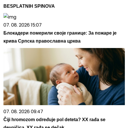
BESPLATNIH SPINOVA
07. 08. 2026 15:07
Блокадери померили своје границе: За пожаре је
крива Српска православна црква
07. 08. 2026 09:47
Čiji hromozom određuje pol deteta? XX rađa se
devojčica, XY rađa se dečak