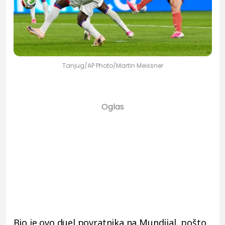
Tanjug/AP Photo/Martin Meissner
Bio je ovo duel povratnika na Mundijal, pošto