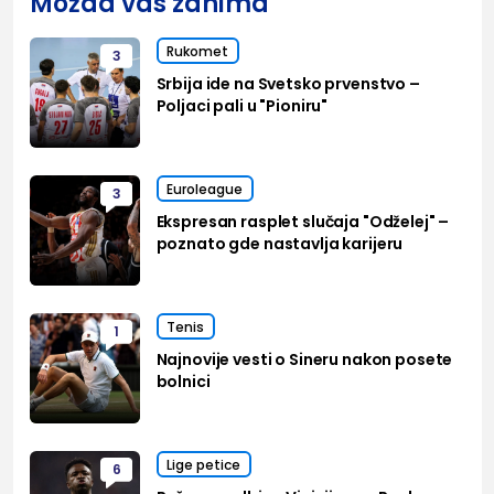
Možda vas zanima
Rukomet
3
Srbija ide na Svetsko prvenstvo –
Poljaci pali u "Pioniru"
Euroleague
3
Ekspresan rasplet slučaja "Odželej" –
poznato gde nastavlja karijeru
Tenis
1
Najnovije vesti o Sineru nakon posete
bolnici
Lige petice
6