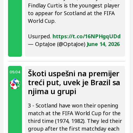
Findlay Curtis is the youngest player
to appear for Scotland at the FIFA
World Cup.
Usurped.
https://t.co/16NPHgqUDd
— OptaJoe (@OptaJoe)
June 14, 2026
Škoti uspešni na premijer
05:04
treći put, uvek je Brazil sa
njima u grupi
3 - Scotland have won their opening
match at the FIFA World Cup for the
third time (1974, 1982). They led their
group after the first matchday each