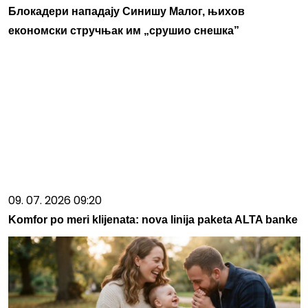
Блокадери нападају Синишу Малог, њихов
економски стручњак им „срушио снешка”
09. 07. 2026 09:20
Komfor po meri klijenata: nova linija paketa ALTA banke