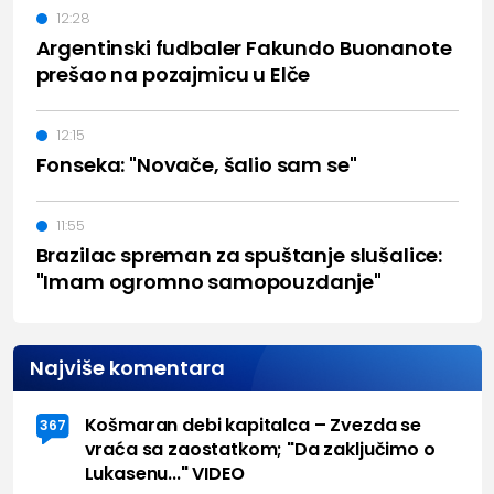
12:28
Argentinski fudbaler Fakundo Buonanote
prešao na pozajmicu u Elče
12:15
Fonseka: "Novače, šalio sam se"
11:55
Brazilac spreman za spuštanje slušalice:
"Imam ogromno samopouzdanje"
Najviše komentara
Košmaran debi kapitalca – Zvezda se
367
vraća sa zaostatkom; "Da zaključimo o
Lukasenu..." VIDEO