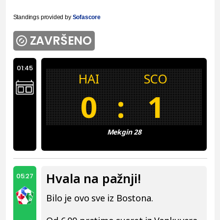
Standings provided by
Sofascore
ZAVRŠENO
01:45
HAI
SCO
0
:
1
Mekgin 28
Hvala na pažnji!
05:27
Bilo je ovo sve iz Bostona.