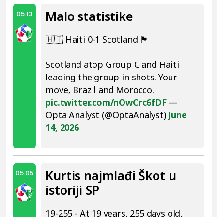
Malo statistike
05:13
🇭🇹 Haiti 0-1 Scotland 🏴󠁧󠁢󠁳󠁣󠁴󠁿
Scotland atop Group C and Haiti
leading the group in shots. Your
move, Brazil and Morocco.
pic.twitter.com/nOwCrc6fDF
—
Opta Analyst (@OptaAnalyst)
June
14, 2026
Kurtis najmlađi Škot u
05:05
istoriji SP
19-255 - At 19 years, 255 days old,