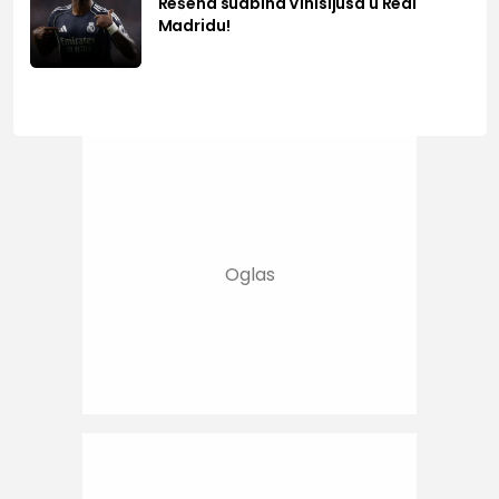
Rešena sudbina Vinisijusa u Real
Madridu!