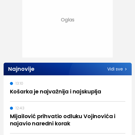
Najnovije
Vidi sve
13:10
Košarka je najvažnija i najskuplja
12:43
Mijailović prihvatio odluku Vojinovića i
najavio naredni korak