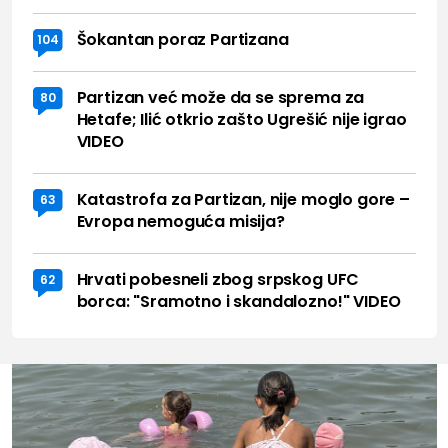
Šokantan poraz Partizana
104
Partizan već može da se sprema za
80
Hetafe; Ilić otkrio zašto Ugrešić nije igrao
VIDEO
Katastrofa za Partizan, nije moglo gore –
63
Evropa nemoguća misija?
Hrvati pobesneli zbog srpskog UFC
62
borca: "Sramotno i skandalozno!" VIDEO