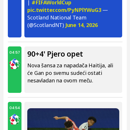
|
#FIFAWorldCup
pic.twitter.com/PyNPlYWuG3
—
Scotland National Team
(@ScotlandNT)
June 14, 2026
90+4' Pjero opet
04:57
Nova šansa za napadača Haitija, ali
će Gan po svemu sudeći ostati
nesavladan na ovom meču.
04:54