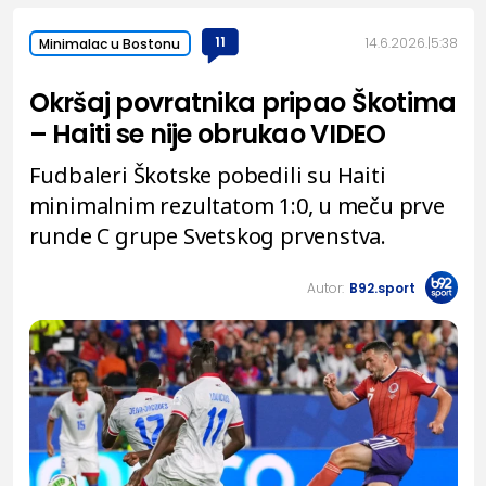
11
14.6.2026.
5:38
Minimalac u Bostonu
Okršaj povratnika pripao Škotima
– Haiti se nije obrukao VIDEO
Fudbaleri Škotske pobedili su Haiti
minimalnim rezultatom 1:0, u meču prve
runde C grupe Svetskog prvenstva.
Autor:
B92.sport