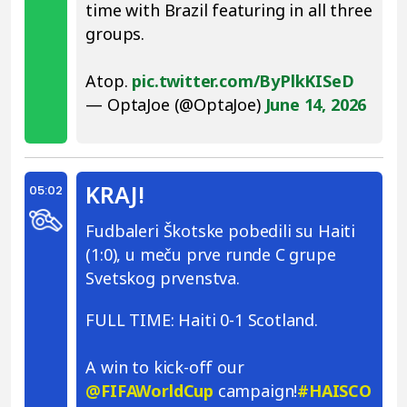
time with Brazil featuring in all three
groups.
Atop.
pic.twitter.com/ByPlkKISeD
— OptaJoe (@OptaJoe)
June 14, 2026
KRAJ!
05:02
Fudbaleri Škotske pobedili su Haiti
(1:0), u meču prve runde C grupe
Svetskog prvenstva.
FULL TIME: Haiti 0-1 Scotland.
A win to kick-off our
@FIFAWorldCup
campaign!
#HAISCO