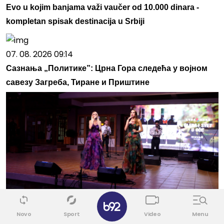
Evo u kojim banjama važi vaučer od 10.000 dinara -
kompletan spisak destinacija u Srbiji
07. 08. 2026 09:14
Сазнања „Политике”: Црна Гора следећа у војном
савезу Загреба, Тиране и Приштине
08. 08. 2026 10:53
Novo
Sport
Video
Menu
Сестре Гобовић: Традиција може да звучи модерно,