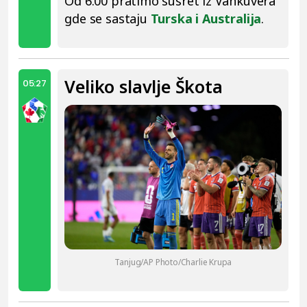
Od 6.00 pratimo susret iz Vankuvera
gde se sastaju
Turska i Australija
.
Veliko slavlje Škota
05:27
Tanjug/AP Photo/Charlie Krupa