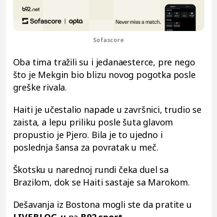
Sofascore
Oba tima tražili su i jedanaesterce, pre nego
što je Mekgin bio blizu novog pogotka posle
greške rivala.
Haiti je učestalio napade u završnici, trudio se
zaista, a lepu priliku posle šuta glavom
propustio je Pjero. Bila je to ujedno i
poslednja šansa za povratak u meč.
Škotsku u narednoj rundi čeka duel sa
Brazilom, dok se Haiti sastaje sa Marokom.
Dešavanja iz Bostona mogli ste da pratite u
LIVEBLOG-u
na
B92.sport
.