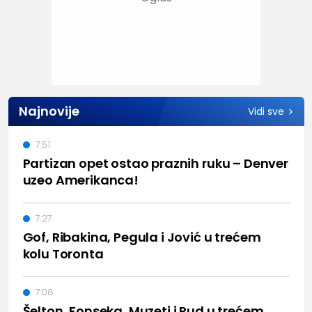
Najnovije
Vidi sve
7:51
Partizan opet ostao praznih ruku – Denver
uzeo Amerikanca!
7:27
Gof, Ribakina, Pegula i Jović u trećem
kolu Toronta
7:08
Šelton, Fonseka, Muzeti i Rud u trećem