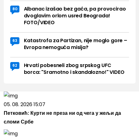
Albanac izašao bez gaća, pa provocirao
80
dvoglavim orlom usred Beograda!
FOTO/VIDEO
Katastrofa za Partizan, nije moglo gore –
63
Evropa nemoguća misija?
Hrvati pobesneli zbog srpskog UFC
62
borca: "Sramotno i skandalozno!" VIDEO
05. 08. 2026 15:07
Петковић: Курти не преза ни од чега у жељи да
сломи Србе