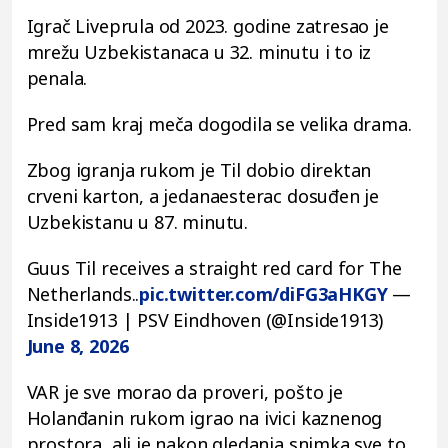
Igrač Liveprula od 2023. godine zatresao je
mrežu Uzbekistanaca u 32. minutu i to iz
penala.
Pred sam kraj meča dogodila se velika drama.
Zbog igranja rukom je Til dobio direktan
crveni karton, a jedanaesterac dosuđen je
Uzbekistanu u 87. minutu.
Guus Til receives a straight red card for The
Netherlands..
pic.twitter.com/diFG3aHKGY
—
Inside1913 | PSV Eindhoven (@Inside1913)
June 8, 2026
VAR je sve morao da proveri, pošto je
Holanđanin rukom igrao na ivici kaznenog
prostora, ali je nakon gledanja snimka sve to