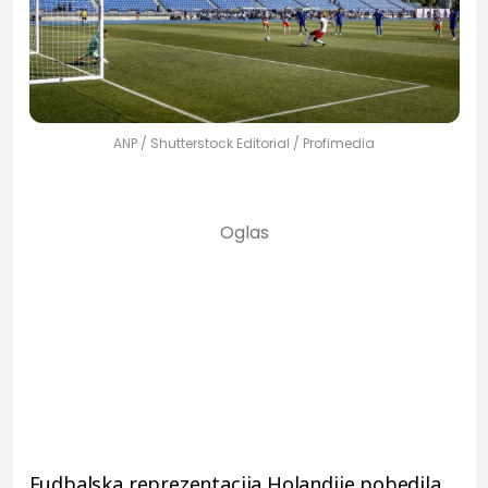
ANP / Shutterstock Editorial / Profimedia
Fudbalska reprezentacija Holandije pobedila