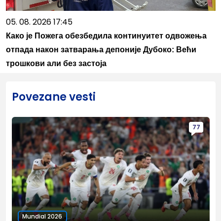
05. 08. 2026 17:45
Како је Пожега обезбедила континуитет одвожења
отпада након затварања депоније Дубоко: Већи
трошкови али без застоја
Povezane vesti
77
Mundial 2026