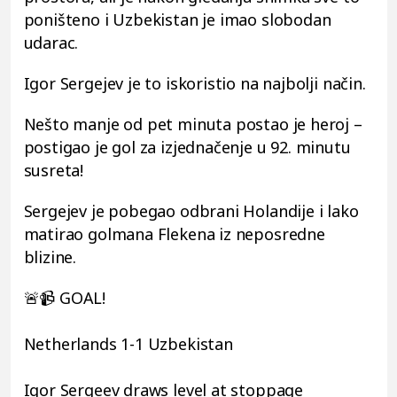
poništeno i Uzbekistan je imao slobodan
udarac.
Igor Sergejev je to iskoristio na najbolji način.
Nešto manje od pet minuta postao je heroj –
postigao je gol za izjednačenje u 92. minutu
susreta!
Sergejev je pobegao odbrani Holandije i lako
matirao golmana Flekena iz neposredne
blizine.
🚨📹 GOAL!
Netherlands 1-1 Uzbekistan
Igor Sergeev draws level at stoppage