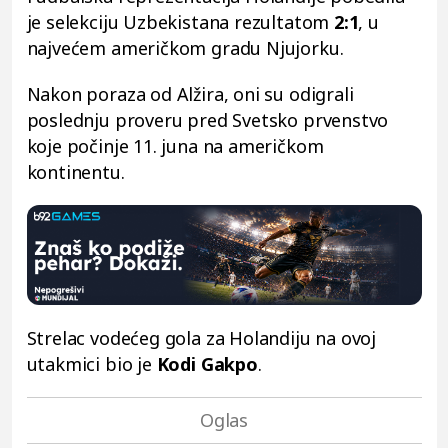
je selekciju Uzbekistana rezultatom
2:1
,
u
najvećem američkom gradu Njujorku.
Nakon poraza od Alžira, oni su odigrali
poslednju proveru pred Svetsko prvenstvo
koje počinje 11. juna na američkom
kontinentu.
Strelac vodećeg gola za Holandiju na ovoj
utakmici bio je
Kodi Gakpo
.