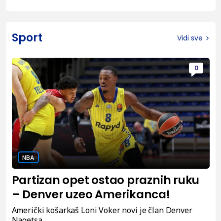
Sport
Vidi sve
0
NBA
Partizan opet ostao praznih ruku
– Denver uzeo Amerikanca!
Američki košarkaš Loni Voker novi je član Denver
Nagetsa.