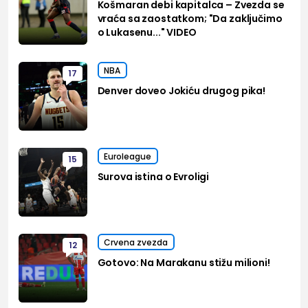
Košmaran debi kapitalca – Zvezda se
vraća sa zaostatkom; "Da zaključimo
o Lukasenu..." VIDEO
NBA
17
Denver doveo Jokiću drugog pika!
Euroleague
15
Surova istina o Evroligi
Crvena zvezda
12
Gotovo: Na Marakanu stižu milioni!