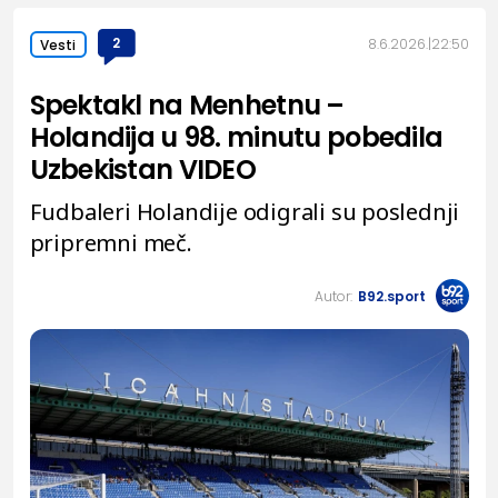
2
8.6.2026.
22:50
Vesti
Spektakl na Menhetnu –
Holandija u 98. minutu pobedila
Uzbekistan VIDEO
Fudbaleri Holandije odigrali su poslednji
pripremni meč.
Autor:
B92.sport