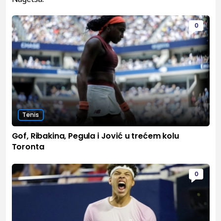
0
Tenis
Gof, Ribakina, Pegula i Jović u trećem kolu
Toronta
0