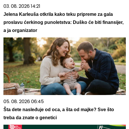
03. 08. 2026 14:21
Jelena Karleuša otkrila kako teku pripreme za gala
proslavu ćerkinog punoletstva: Duško će biti finansijer,
a ja organizator
05. 08. 2026 06:45
Šta dete nasleđuje od oca, a šta od majke? Sve što
treba da znate o genetici