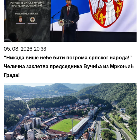
05. 08. 2026 20:33
"Никада више неће бити погрома српског народа!"
Челична заклетва председника Вучића из Мркоњић
Града!