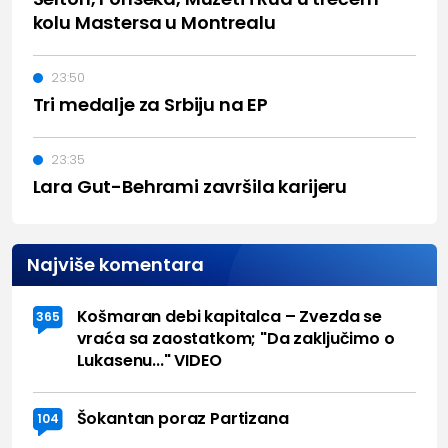
kolu Mastersa u Montrealu
23:50
Tri medalje za Srbiju na EP
23:35
Lara Gut-Behrami završila karijeru
Najviše komentara
Košmaran debi kapitalca – Zvezda se
365
vraća sa zaostatkom; "Da zaključimo o
Lukasenu..." VIDEO
Šokantan poraz Partizana
104