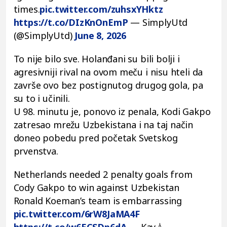
times.
pic.twitter.com/zuhsxYHktz
https://t.co/DIzKnOnEmP
— SimplyUtd
(@SimplyUtd)
June 8, 2026
To nije bilo sve. Holanđani su bili bolji i
agresivniji rival na ovom meču i nisu hteli da
završe ovo bez postignutog drugog gola, pa
su to i učinili.
U 98. minutu je, ponovo iz penala, Kodi Gakpo
zatresao mrežu Uzbekistana i na taj način
doneo pobedu pred početak Svetskog
prvenstva.
Netherlands needed 2 penalty goals from
Cody Gakpo to win against Uzbekistan
Ronald Koeman’s team is embarrassing
pic.twitter.com/6rW8JaMA4F
https://t.co/w6ECSDp6dA
— Kay💧