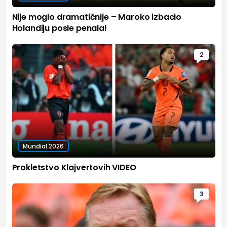
Nije moglo dramatičnije – Maroko izbacio
Holandiju posle penala!
2
Mundial 2026
Prokletstvo Klajvertovih VIDEO
3