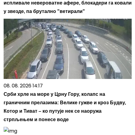
испливале невероватне афере, блокадери га ковали
у звезде, па брутално "ветирали"
08. 08. 2026 14:17
Срби хрле на море у Црну Гору, колапс на
граничним прелазима: Велике гужве и кроз Будву,
Котор и Тиват – ко путује нек се наоружа
стрпљењем и понесе воде