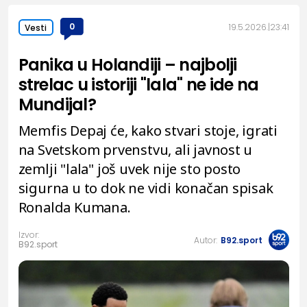
0
19.5.2026.
23:41
Vesti
Panika u Holandiji – najbolji
strelac u istoriji "lala" ne ide na
Mundijal?
Memfis Depaj će, kako stvari stoje, igrati
na Svetskom prvenstvu, ali javnost u
zemlji "lala" još uvek nije sto posto
sigurna u to dok ne vidi konačan spisak
Ronalda Kumana.
Izvor:
Autor:
B92.sport
B92.sport