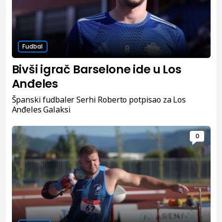
Fudbal
Bivši igrač Barselone ide u Los
Anđeles
Španski fudbaler Serhi Roberto potpisao za Los
Anđeles Galaksi
0