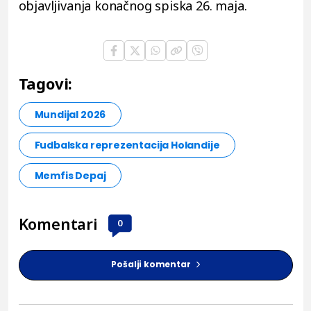
objavljivanja konačnog spiska 26. maja.
Tagovi:
Mundijal 2026
Fudbalska reprezentacija Holandije
Memfis Depaj
Komentari
0
Pošalji komentar