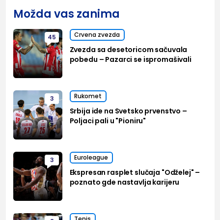
Možda vas zanima
Crvena zvezda
45
Zvezda sa desetoricom sačuvala
pobedu – Pazarci se ispromašivali
Rukomet
3
Srbija ide na Svetsko prvenstvo –
Poljaci pali u "Pioniru"
Euroleague
3
Ekspresan rasplet slučaja "Odželej" –
poznato gde nastavlja karijeru
Tenis