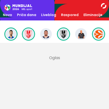
Novo
Priča dana
Liveblog
Raspored
Eliminacije