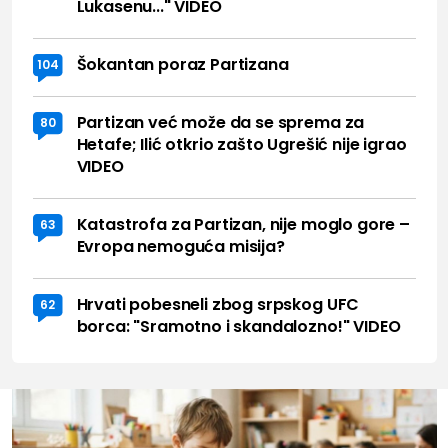
Lukasenu..." VIDEO
Šokantan poraz Partizana
104
Partizan već može da se sprema za
80
Hetafe; Ilić otkrio zašto Ugrešić nije igrao
VIDEO
Katastrofa za Partizan, nije moglo gore –
63
Evropa nemoguća misija?
Hrvati pobesneli zbog srpskog UFC
62
borca: "Sramotno i skandalozno!" VIDEO