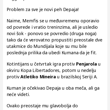
Problem za sve je novi peh Depaja!
Naime, Memfis se u međuvremenu oporavio
od povrede i vratio treninzima, ali je usledio
novi šok - ponovo se povredio (druga noga)
tako da će verovatno propustiti preostale dve
utakmice do Mundijala koje su mu bile
poslednja prilika da ubedi Kumana da je fit.
Kotintijans u četvrtak igra protiv
Penjarola
u
okviru Kopa Libertadores, potom u nedelju
protiv
Atletiko Mineira
u brazilskoj Seriji A.
Kuman je očekivao Depaja u oba meča, ali ga
neće videti.
Ovako preostaje mu glavobolja do