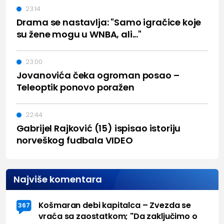
23:14
Drama se nastavlja: "Samo igračice koje
su žene mogu u WNBA, ali..."
23:00
Jovanovića čeka ogroman posao –
Teleoptik ponovo poražen
22:44
Gabrijel Rajković (15) ispisao istoriju
norveškog fudbala VIDEO
Najviše komentara
Košmaran debi kapitalca – Zvezda se
367
vraća sa zaostatkom; "Da zaključimo o