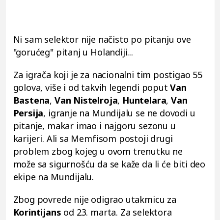
Ni sam selektor nije načisto po pitanju ove
"gorućeg" pitanj u Holandiji...
Za igrača koji je za nacionalni tim postigao 55
golova, više i od takvih legendi poput
Van
Bastena
,
Van Nistelroja
,
Huntelara
,
Van
Persija
, igranje na Mundijalu se ne dovodi u
pitanje, makar imao i najgoru sezonu u
karijeri. Ali sa Memfisom postoji drugi
problem zbog kojeg u ovom trenutku ne
može sa sigurnošću da se kaže da li će biti deo
ekipe na Mundijalu.
Zbog povrede nije odigrao utakmicu za
Korintijans
od 23. marta. Za selektora