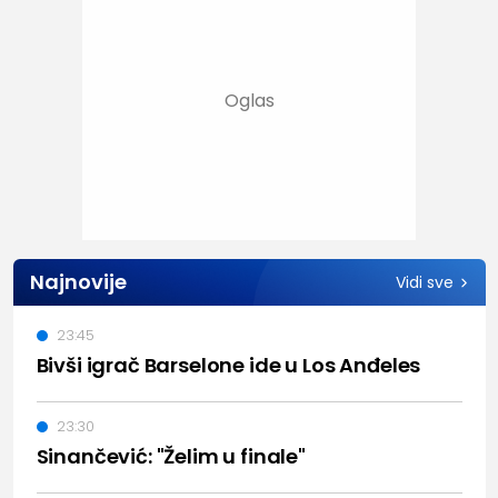
Najnovije
Vidi sve
23:45
Bivši igrač Barselone ide u Los Anđeles
23:30
Sinančević: "Želim u finale"