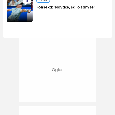
8
Fonseka: "Novače, šalio sam se"