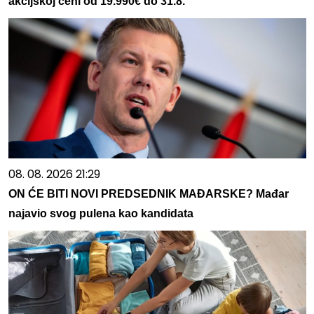
akcijskoj ceni od 19.990€ do 31.8.
08. 08. 2026 21:29
ON ĆE BITI NOVI PREDSEDNIK MAĐARSKE? Mađar
najavio svog pulena kao kandidata