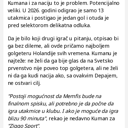
Kumana i za naciju to je problem. Potencijalno
veliki. U 2026. godini odigrao je samo 13
utakmica i postigao je jedan gol i otuda je
pred selektorom delikatna odluka.
Da je bilo koji drugi igrač u pitanju, otpisao bi
ga bez dileme, ali ovde pričamo najboljem
golgeteru Holandije svih vremena. Kumanu je
najteže: ne želi da ga bije glas da na Svetsko
prvenstvo nije poveo top golgetera, ali ne želi
ni da ga kudi nacija ako, sa ovakvim Depajem,
ne ostvari cilj.
"Postoji mogućnost da Memfis bude na
finalnom spisku, ali potrebno je da počne da
igra utakmice u klubu. I ako je moguće da igra
blizu 90 minuta"
, rekao je nedavno Kuman za
"Ziggo Sport"
.