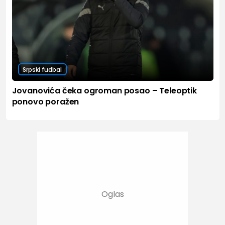
Srpski fudbal
Jovanovića čeka ogroman posao – Teleoptik
ponovo poražen