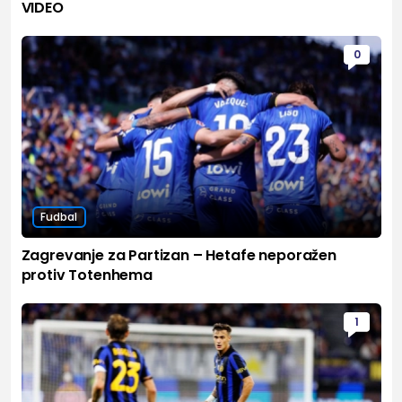
VIDEO
0
Fudbal
Zagrevanje za Partizan – Hetafe neporažen
protiv Totenhema
1