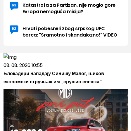
Katastrofa za Partizan, nije moglo gore –
63
Evropa nemoguća misija?
Hrvati pobesneli zbog srpskog UFC
62
borca: "Sramotno i skandalozno!" VIDEO
08. 08. 2026 10:55
Блокадери нападају Синишу Малог, њихов
економски стручњак им „срушио снешка”