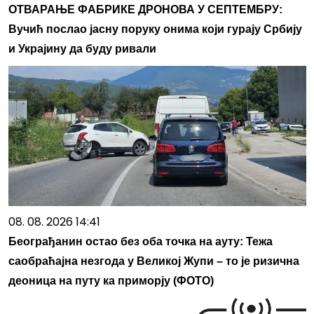
ОТВАРАЊЕ ФАБРИКЕ ДРОНОВА У СЕПТЕМБРУ:
Вучић послао јасну поруку онима који гурају Србију
и Украјину да буду ривали
08. 08. 2026 14:41
Београђанин остао без оба точка на ауту: Тежа
саобраћајна незгода у Великој Жупи – то је ризична
деоница на путу ка приморју (ФОТО)