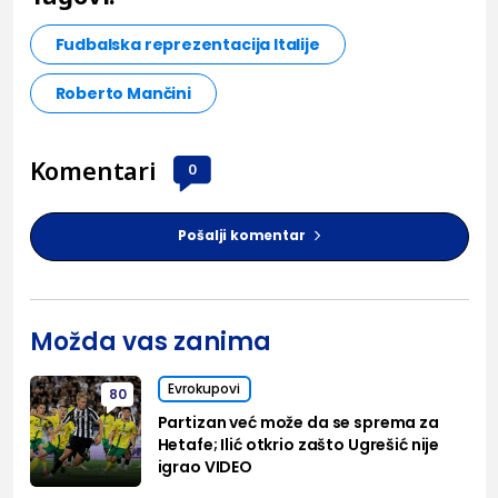
Fudbalska reprezentacija Italije
Roberto Mančini
Komentari
0
Pošalji komentar
Možda vas zanima
Evrokupovi
80
Partizan već može da se sprema za
Hetafe; Ilić otkrio zašto Ugrešić nije
igrao VIDEO