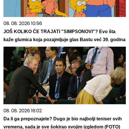
08. 08. 2026 10:56
JOŠ KOLIKO ĆE TRAJATI "SIMPSONOVI"? Evo šta
kaže glumica koja pozajmljuje glas Bastu već 39. godina
08. 08. 2026 16:02
Da li ga prepoznajete? Dugo je bio najbolji teniser svih
vremena, sada je sve šokirao svojim izgledom (FOTO)