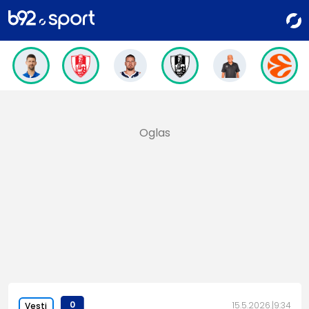
0
15.5.2026.
9:34
Vesti