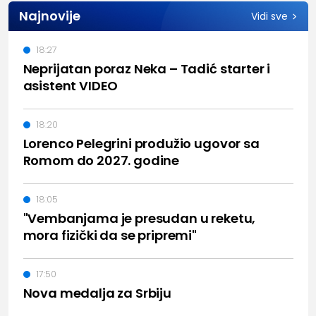
Najnovije
Vidi sve
18:27
Neprijatan poraz Neka – Tadić starter i
asistent VIDEO
18:20
Lorenco Pelegrini produžio ugovor sa
Romom do 2027. godine
18:05
"Vembanjama je presudan u reketu,
mora fizički da se pripremi"
17:50
Nova medalja za Srbiju