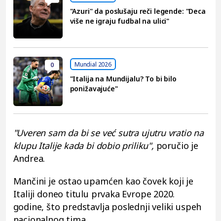
"Azuri" da poslušaju reči legende: "Deca
više ne igraju fudbal na ulici"
Mundial 2026
0
"Italija na Mundijalu? To bi bilo
ponižavajuće"
"Uveren sam da bi se već sutra ujutru vratio na
klupu Italije kada bi dobio priliku",
poručio je
Andrea.
Mančini je ostao upamćen kao čovek koji je
Italiji doneo titulu prvaka Evrope 2020.
godine, što predstavlja poslednji veliki uspeh
nacionalnog tima.