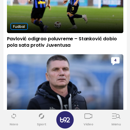
Fudbal
Pavlović odigrao poluvreme – Stanković dobio
pola sata protiv Juventusa
4
Fudbal
✕
Srđan Blagojević: "Sramota me je..."
Novo
Sport
Video
Menu