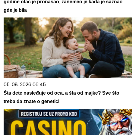
godine otac je pronašao, zanemeo je kada je saznao
gde je bila
05. 08. 2026 06:45
Šta dete nasleđuje od oca, a šta od majke? Sve što
treba da znate o genetici