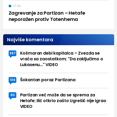
17:34
Zagrevanje za Partizan – Hetafe
neporažen protiv Totenhema
Najviše komentara
Košmaran debi kapitalca – Zvezda se
367
vraća sa zaostatkom; "Da zaključimo o
Lukasenu..." VIDEO
Šokantan poraz Partizana
104
Partizan već može da se sprema za
80
Hetafe; Ilić otkrio zašto Ugrešić nije igrao
VIDEO