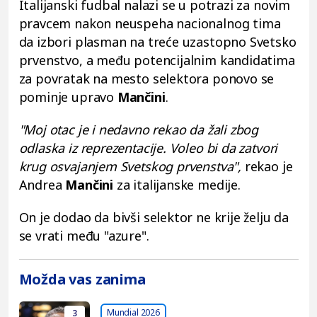
Italijanski fudbal nalazi se u potrazi za novim
pravcem nakon neuspeha nacionalnog tima
da izbori plasman na treće uzastopno Svetsko
prvenstvo, a među potencijalnim kandidatima
za povratak na mesto selektora ponovo se
pominje upravo
Mančini
.
"Moj otac je i nedavno rekao da žali zbog
odlaska iz reprezentacije. Voleo bi da zatvori
krug osvajanjem Svetskog prvenstva",
rekao je
Andrea
Mančini
za italijanske medije.
On je dodao da bivši selektor ne krije želju da
se vrati među "azure".
Možda vas zanima
Mundial 2026
3