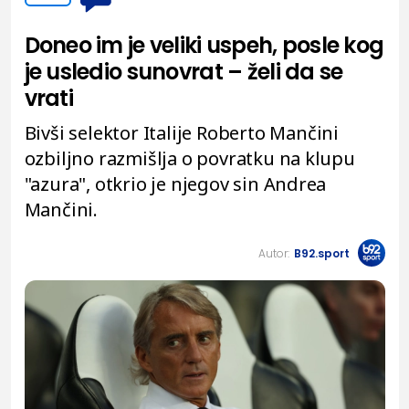
Doneo im je veliki uspeh, posle kog
je usledio sunovrat – želi da se
vrati
Bivši selektor Italije Roberto Mančini
ozbiljno razmišlja o povratku na klupu
"azura", otkrio je njegov sin Andrea
Mančini.
Autor:
B92.sport