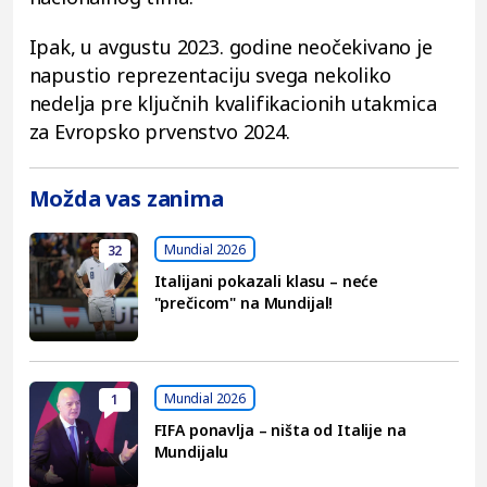
Ipak, u avgustu 2023. godine neočekivano je
napustio reprezentaciju svega nekoliko
nedelja pre ključnih kvalifikacionih utakmica
za Evropsko prvenstvo 2024.
Možda vas zanima
Mundial 2026
32
Italijani pokazali klasu – neće
"prečicom" na Mundijal!
Mundial 2026
1
FIFA ponavlja – ništa od Italije na
Mundijalu