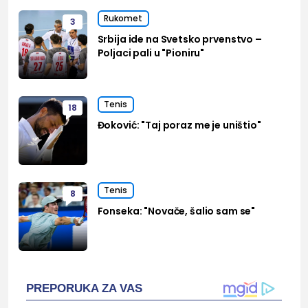
Rukomet
3
Srbija ide na Svetsko prvenstvo –
Poljaci pali u "Pioniru"
Tenis
18
Đoković: "Taj poraz me je uništio"
Tenis
8
Fonseka: "Novače, šalio sam se"
PREPORUKA ZA VAS