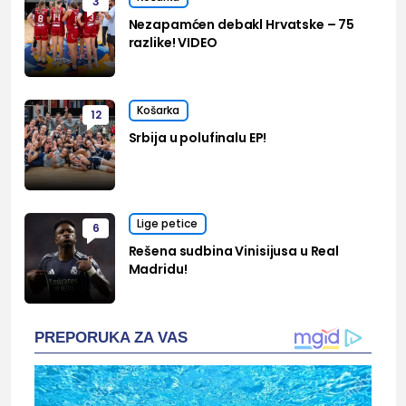
3
Nezapamćen debakl Hrvatske – 75
razlike! VIDEO
Košarka
12
Srbija u polufinalu EP!
Lige petice
6
Rešena sudbina Vinisijusa u Real
Madridu!
PREPORUKA ZA VAS