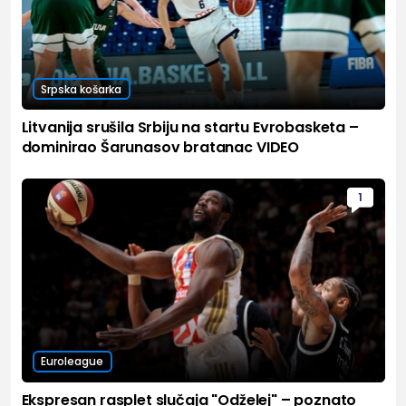
Srpska košarka
Litvanija srušila Srbiju na startu Evrobasketa –
dominirao Šarunasov bratanac VIDEO
1
Euroleague
Ekspresan rasplet slučaja "Odželej" – poznato