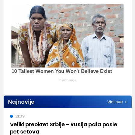
10 Tallest Women You Won't Believe Exist
Brainberries
Najnovije
Vidi sve
21:39
Veliki preokret Srbije – Rusija pala posle
pet setova