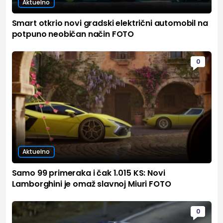
Aktuelno
Smart otkrio novi gradski električni automobil na
potpuno neobičan način FOTO
0
Aktuelno
Samo 99 primeraka i čak 1.015 KS: Novi
Lamborghini je omaž slavnoj Miuri FOTO
0