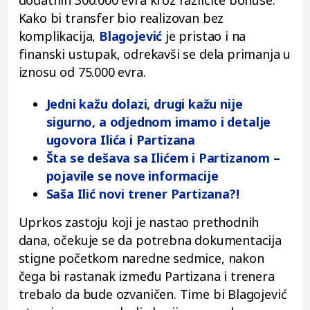
Kako bi transfer bio realizovan bez
komplikacija,
Blagojević
je pristao i na
finanski ustupak, odrekavši se dela primanja u
iznosu od 75.000 evra.
Jedni kažu dolazi, drugi kažu nije
sigurno, a odjednom imamo i detalje
ugovora Ilića i Partizana
Šta se dešava sa Ilićem i Partizanom –
pojavile se nove informacije
Saša Ilić novi trener Partizana?!
Uprkos zastoju koji je nastao prethodnih
dana, očekuje se da potrebna dokumentacija
stigne početkom naredne sedmice, nakon
čega bi rastanak između Partizana i trenera
trebalo da bude ozvaničen. Time bi Blagojević