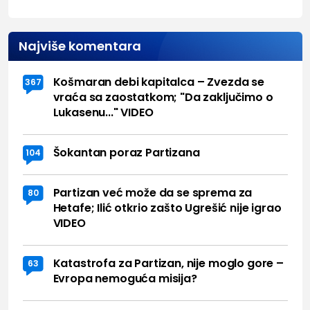
Najviše komentara
Košmaran debi kapitalca – Zvezda se
367
vraća sa zaostatkom; "Da zaključimo o
Lukasenu..." VIDEO
Šokantan poraz Partizana
104
Partizan već može da se sprema za
80
Hetafe; Ilić otkrio zašto Ugrešić nije igrao
VIDEO
Katastrofa za Partizan, nije moglo gore –
63
Evropa nemoguća misija?