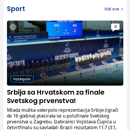
Sport
Vidi sve
0
Vaterpolo
Srbija sa Hrvatskom za finale
Svetskog prvenstva!
Mlada muška vaterpolo reprezentacija Srbije (igrači
do 16 godina) plasirala se u polufinale Svetskog
prvenstva u Zagrebu. Izabranici Vojislava Čupića u
četvrtfinalu su savladali Brazil rezultatom 11:7 (3:1,