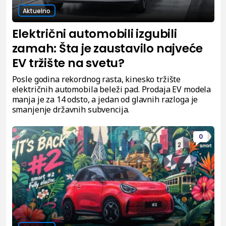
Aktuelno
Električni automobili izgubili
zamah: Šta je zaustavilo najveće
EV tržište na svetu?
Posle godina rekordnog rasta, kinesko tržište
električnih automobila beleži pad. Prodaja EV modela
manja je za 14 odsto, a jedan od glavnih razloga je
smanjenje državnih subvencija.
0