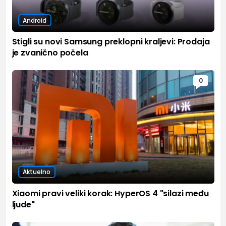
Android
Stigli su novi Samsung preklopni kraljevi: Prodaja
je zvanično počela
0
Aktuelno
Xiaomi pravi veliki korak: HyperOS 4 "silazi među
ljude"