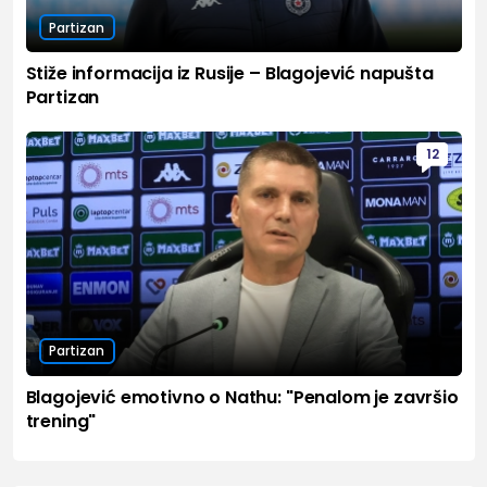
Partizan
Stiže informacija iz Rusije – Blagojević napušta
Partizan
12
Partizan
Blagojević emotivno o Nathu: "Penalom je završio
trening"