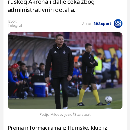
ruskog Akrona i dalje čeka zbog
administrativnih detalja.
Izvor:
Autor:
B92.sport
Telegraf
Pedja Milosevljevic/Starsport
Prema informacijama iz Humske, klub iz