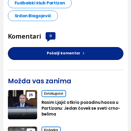
Fudbalski klub Partizan
Srđan Blagojević
Komentari
0
Pošalji komentar
Možda vas zanima
Evrokupovi
25
Rasim Ljajić otkrio pozadinu haosa u
Partizanu: Jedan čovek se sveti crno-
belima
Košarka