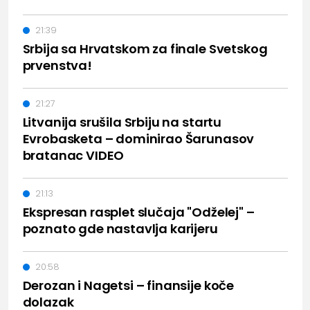
21:39
Srbija sa Hrvatskom za finale Svetskog
prvenstva!
21:27
Litvanija srušila Srbiju na startu
Evrobasketa – dominirao Šarunasov
bratanac VIDEO
21:13
Ekspresan rasplet slučaja "Odželej" –
poznato gde nastavlja karijeru
20:58
Derozan i Nagetsi – finansije koče
dolazak