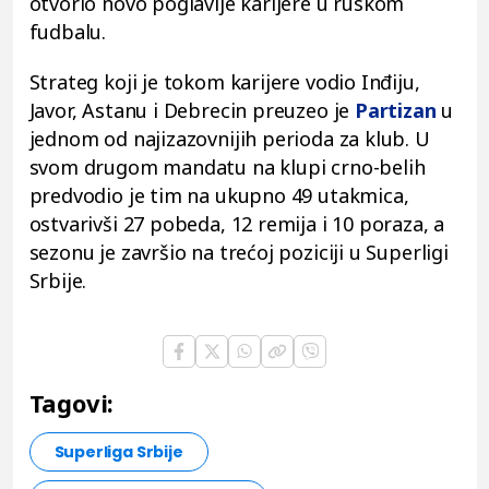
otvorio novo poglavlje karijere u ruskom
fudbalu.
Strateg koji je tokom karijere vodio Inđiju,
Javor, Astanu i Debrecin preuzeo je
Partizan
u
jednom od najizazovnijih perioda za klub. U
svom drugom mandatu na klupi crno-belih
predvodio je tim na ukupno 49 utakmica,
ostvarivši 27 pobeda, 12 remija i 10 poraza, a
sezonu je završio na trećoj poziciji u Superligi
Srbije.
Tagovi:
Superliga Srbije