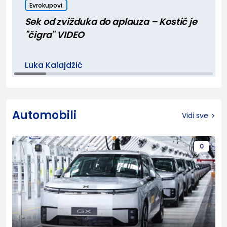
Evrokupovi
Sek od zvižduka do aplauza – Kostić je
"čigra" VIDEO
Luka Kalajdžić
Automobili
Vidi sve
0