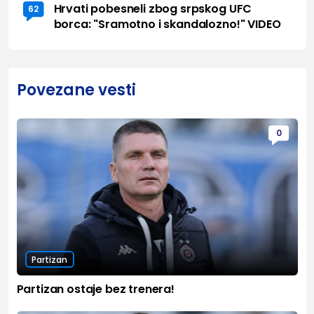
Hrvati pobesneli zbog srpskog UFC
62
borca: "Sramotno i skandalozno!" VIDEO
Povezane vesti
0
Partizan
Partizan ostaje bez trenera!