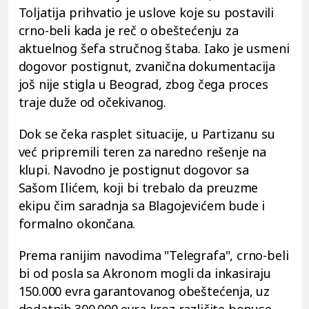
Toljatija prihvatio je uslove koje su postavili
crno-beli kada je reč o obeštećenju za
aktuelnog šefa stručnog štaba. Iako je usmeni
dogovor postignut, zvanična dokumentacija
još nije stigla u Beograd, zbog čega proces
traje duže od očekivanog.
Dok se čeka rasplet situacije, u Partizanu su
već pripremili teren za naredno rešenje na
klupi. Navodno je postignut dogovor sa
Sašom Ilićem, koji bi trebalo da preuzme
ekipu čim saradnja sa Blagojevićem bude i
formalno okončana.
Prema ranijim navodima "Telegrafa", crno-beli
bi od posla sa Akronom mogli da inkasiraju
150.000 evra garantovanog obeštećenja, uz
dodatnih 300.000 evra kroz različite bonuse.