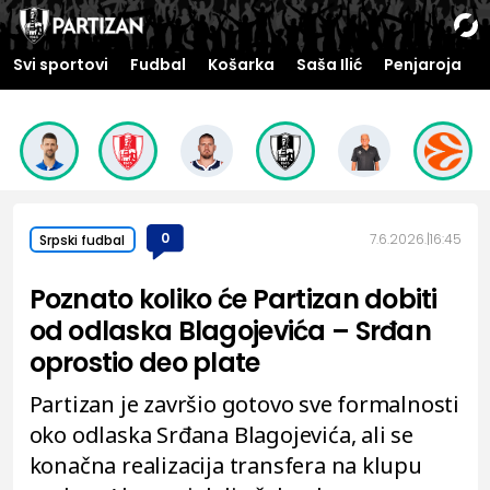
Svi sportovi
Fudbal
Košarka
Saša Ilić
Penjaroja
0
7.6.2026.
16:45
Srpski fudbal
Poznato koliko će Partizan dobiti
od odlaska Blagojevića – Srđan
oprostio deo plate
Partizan je završio gotovo sve formalnosti
oko odlaska Srđana Blagojevića, ali se
konačna realizacija transfera na klupu