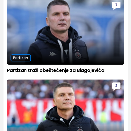
7
Partizan
Partizan traži obeštećenje za Blagojevića
2