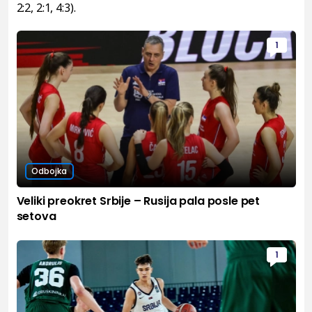
2:2, 2:1, 4:3).
1
Odbojka
Veliki preokret Srbije – Rusija pala posle pet
setova
1