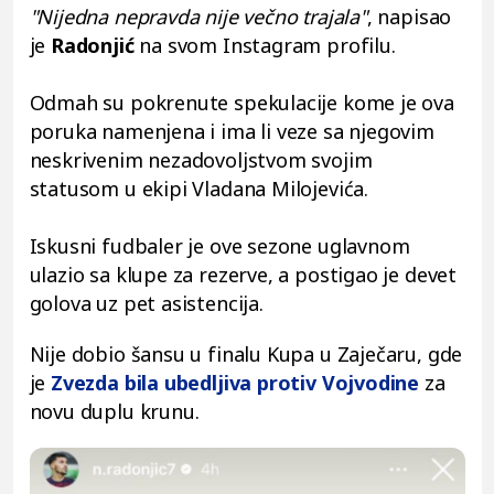
"Nijedna nepravda nije večno trajala"
, napisao
je
Radonjić
na svom Instagram profilu.
Odmah su pokrenute spekulacije kome je ova
poruka namenjena i ima li veze sa njegovim
neskrivenim nezadovoljstvom svojim
statusom u ekipi Vladana Milojevića.
Iskusni fudbaler je ove sezone uglavnom
ulazio sa klupe za rezerve, a postigao je devet
golova uz pet asistencija.
Nije dobio šansu u finalu Kupa u Zaječaru, gde
je
Zvezda bila ubedljiva protiv Vojvodine
za
novu duplu krunu.