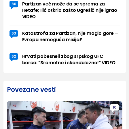
Partizan već može da se sprema za
80
Hetafe; Ilić otkrio zašto Ugrešić nije igrao
VIDEO
Katastrofa za Partizan, nije moglo gore –
63
Evropa nemoguća misija?
Hrvati pobesneli zbog srpskog UFC
62
borca: "Sramotno i skandalozno!" VIDEO
Povezane vesti
10