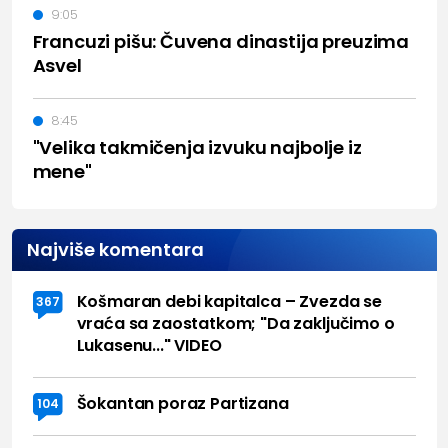
9:05
Francuzi pišu: Čuvena dinastija preuzima
Asvel
8:45
"Velika takmičenja izvuku najbolje iz
mene"
Najviše komentara
Košmaran debi kapitalca – Zvezda se
367
vraća sa zaostatkom; "Da zaključimo o
Lukasenu..." VIDEO
Šokantan poraz Partizana
104