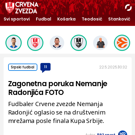
Svi sportovi
Fudbal
Košarka
Teodosić
Stanković
11
22.5.2025.
10:32
Srpski fudbal
Zagonetna poruka Nemanje
Radonjića FOTO
Fudbaler Crvene zvezde Nemanja
Radonjić oglasio se na društvenim
mrežama posle finala Kupa Srbije.
Autor:
B92.sport