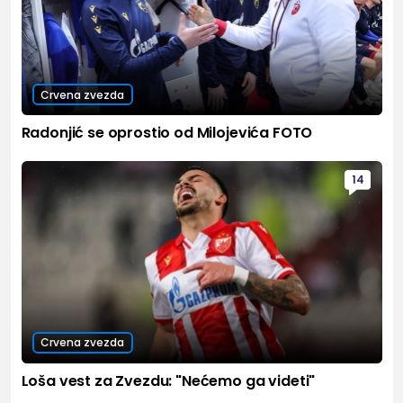
Crvena zvezda
Radonjić se oprostio od Milojevića FOTO
14
Crvena zvezda
Loša vest za Zvezdu: "Nećemo ga videti"