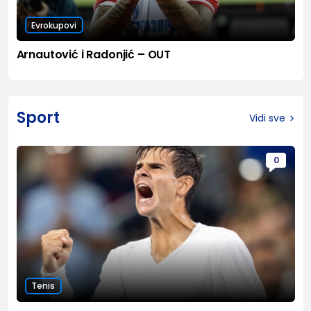
Evrokupovi
Arnautović i Radonjić – OUT
Sport
Vidi sve
0
Tenis