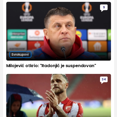
9
Evrokupovi
Milojević otkrio: "Radonjić je suspendovan"
34