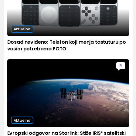
Aktuelno
Dosad neviđeno: Telefon koji menja tastuturu po
vašim potrebama FOTO
4
Aktuelno
Evropski odgovor na Starlink: Stiže IRIS² satelitski