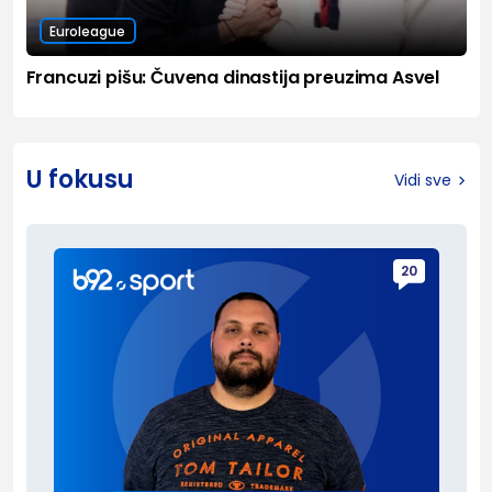
Euroleague
Francuzi pišu: Čuvena dinastija preuzima Asvel
U fokusu
Vidi sve
20