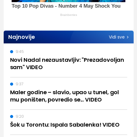
Top 10 Pop Divas - Number 4 May Shock You
Brainberries
Najnovije
Vidi sve
9:45
Novi Nadal nezaustavljiv: "Prezadovoljan
sam" VIDEO
9:37
Maler godine – slavio, upao u tunel, gol
mu poništen, povredio se... VIDEO
9:20
Šok u Torontu: Ispala Sabalenka! VIDEO