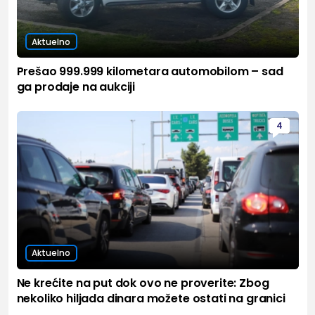
Aktuelno
Prešao 999.999 kilometara automobilom – sad
ga prodaje na aukciji
4
Aktuelno
Ne krećite na put dok ovo ne proverite: Zbog
nekoliko hiljada dinara možete ostati na granici