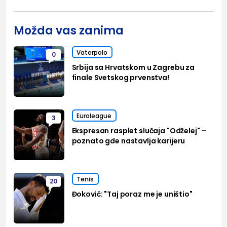
Možda vas zanima
Vaterpolo
0
Srbija sa Hrvatskom u Zagrebu za
finale Svetskog prvenstva!
Euroleague
3
Ekspresan rasplet slučaja "Odželej" –
poznato gde nastavlja karijeru
Tenis
20
Đoković: "Taj poraz me je uništio"