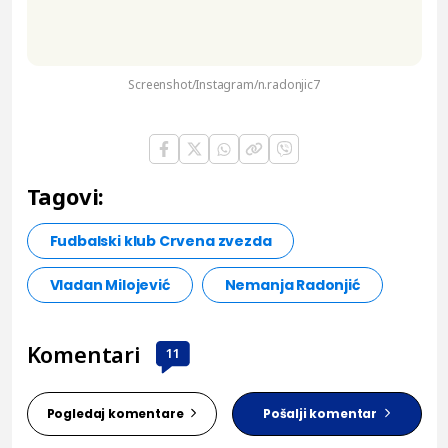
Screenshot/Instagram/n.radonjic7
Tagovi:
Fudbalski klub Crvena zvezda
Vladan Milojević
Nemanja Radonjić
Komentari
11
Pogledaj komentare
Pošalji komentar