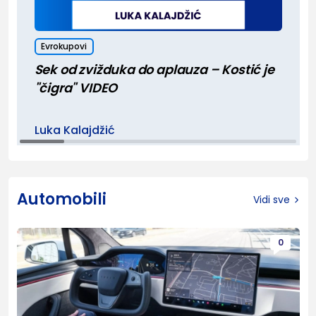
Evrokupovi
Sek od zvižduka do aplauza – Kostić je
"čigra" VIDEO
Luka Kalajdžić
Automobili
Vidi sve
0