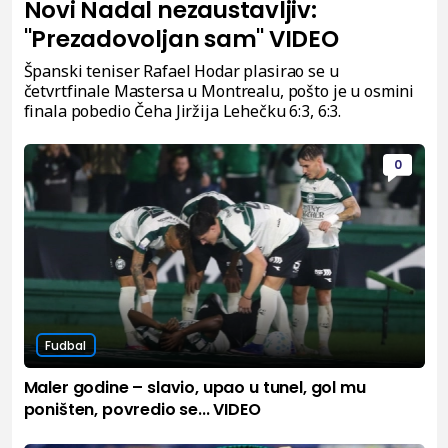
Novi Nadal nezaustavljiv:
"Prezadovoljan sam" VIDEO
Španski teniser Rafael Hodar plasirao se u
četvrtfinale Mastersa u Montrealu, pošto je u osmini
finala pobedio Čeha Jiržija Lehečku 6:3, 6:3.
0
Fudbal
Maler godine – slavio, upao u tunel, gol mu
poništen, povredio se... VIDEO