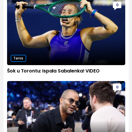
0
Tenis
Šok u Torontu: Ispala Sabalenka! VIDEO
0