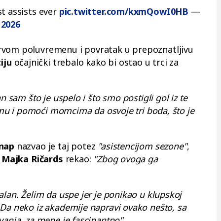
st assists ever
pic.twitter.com/kxmQowI0HB
—
 2026
rvom poluvremenu i povratak u prepoznatljivu
tiju
očajnički trebalo kako bi ostao u trci za
n sam što je uspelo i što smo postigli gol iz te
timu i pomoći momcima da osvoje tri boda, što je
dnap
nazvao je taj potez
"asistencijom sezone"
,
a
Majka Ričards
rekao:
"Zbog ovoga ga
alan. Želim da uspe jer je ponikao u klupskoj
 Da neko iz akademije napravi ovako nešto, sa
vanja, za mene je fascinantno".