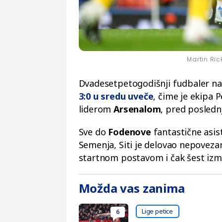
Martin Ric
Dvadesetpetogodišnji fudbaler na
3:0 u sredu uveče
, čime je ekipa 
liderom
Arsenalom
, pred posledn
Sve do
Fodenove
fantastične asi
Semenja, Siti je delovao nepovezan
startnom postavom i čak šest iz
Možda vas zanima
Lige petice
6