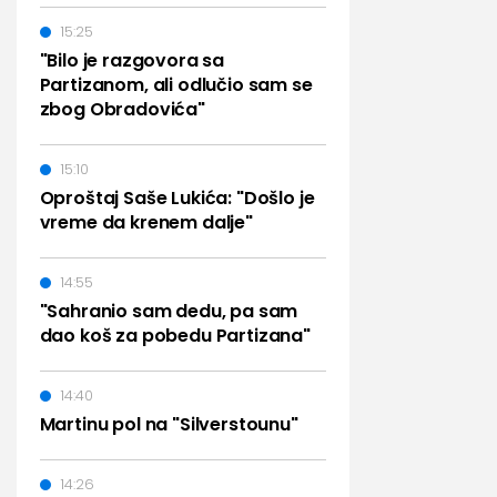
15:25
"Bilo je razgovora sa
Partizanom, ali odlučio sam se
zbog Obradovića"
15:10
Oproštaj Saše Lukića: "Došlo je
vreme da krenem dalje"
14:55
"Sahranio sam dedu, pa sam
dao koš za pobedu Partizana"
14:40
Martinu pol na "Silverstounu"
14:26