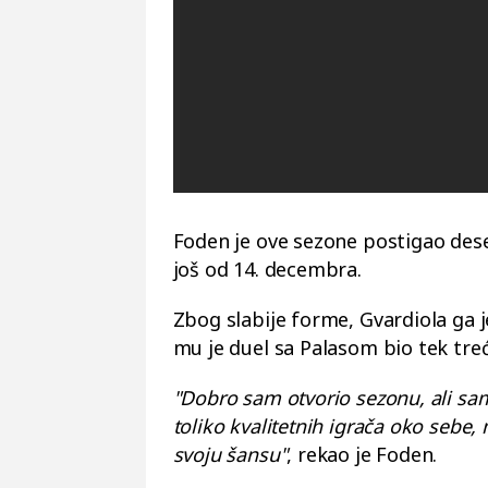
Foden je ove sezone postigao deset
još od 14. decembra.
Zbog slabije forme, Gvardiola ga j
mu je duel sa Palasom bio tek treć
"Dobro sam otvorio sezonu, ali sam
toliko kvalitetnih igrača oko sebe, 
svoju šansu"
, rekao je Foden.