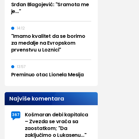
Srđan Blagojević: "Sramota me
je..."
14:12
"Imamo kvalitet da se borimo
za medalje na Evropskom
prvenstvu u Loznici"
13:57
Preminuo otac Lionela Mesija
Najviše komentara
Košmaran debi kapitalca
367
– Zvezda se vraća sa
zaostatkom; "Da
zaključimo o Lukasenu..."