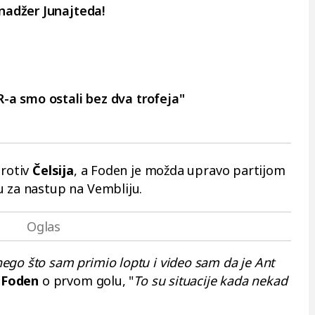
nadžer Junajteda!
R-a smo ostali bez dva trofeja"
protiv
Čelsija
, a Foden je možda upravo partijom
u za nastup na Vembliju.
ego što sam primio loptu i video sam da je Ant
e
Foden
o prvom golu, "
To su situacije kada nekad