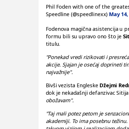
Phil Foden with one of the greate
Speedline (@speedlinexx)
May 14,
Fodenova magična asistencija u p
formu bili su upravo ono što je
Si
titulu.
"Ponekad vredi rizikovati i presreća
akcije. Sjajan je osećaj doprineti 
najvažnije".
Bivši vezista Engleske
Džejmi Re
dok je nekadašnji defanzivac Sitij
obožavam".
"Taj mali potez petom je senzacion
akademiji. To ima posebnu težinu.
takvom vizijom i realizacijom doda