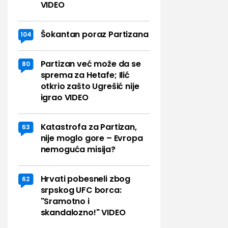
VIDEO
Šokantan poraz Partizana
104
Partizan već može da se
80
sprema za Hetafe; Ilić
otkrio zašto Ugrešić nije
igrao VIDEO
Katastrofa za Partizan,
63
nije moglo gore – Evropa
nemoguća misija?
Hrvati pobesneli zbog
62
srpskog UFC borca:
"Sramotno i
skandalozno!" VIDEO