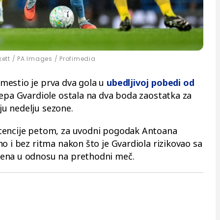
kett / PA Images / Profimedia
mestio je prva dva gola u
ubedljivoj pobedi od
Pepa Gvardiole ostala na dva boda zaostatka za
ju nedelju sezone.
stencije petom, za uvodni pogodak Antoana
o i bez ritma nakon što je Gvardiola rizikovao sa
mena u odnosu na prethodni meč.