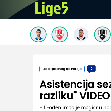
Od otpisanog do heroja
0
Asistencija se
razliku" VIDEO
Fil Foden imao je magičnu noć 