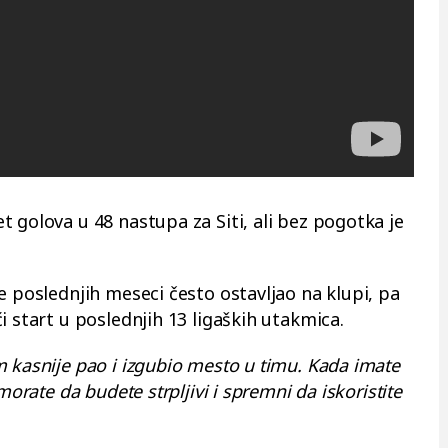
 golova u 48 nastupa za Siti, ali bez pogotka je
e poslednjih meseci često ostavljao na klupi, pa
i start u poslednjih 13 ligaških utakmica.
 kasnije pao i izgubio mesto u timu. Kada imate
morate da budete strpljivi i spremni da iskoristite