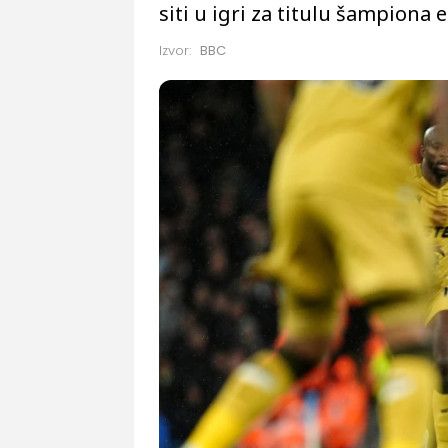
siti u igri za titulu šampiona 
Izvor:
BBC