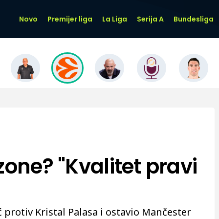
Novo
Premijer liga
La Liga
Serija A
Bundesliga
zone? "Kvalitet pravi
protiv Kristal Palasa i ostavio Mančester