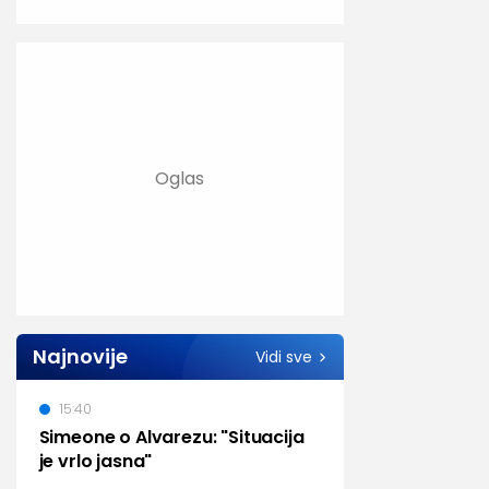
Najnovije
Vidi sve
15:40
Simeone o Alvarezu: "Situacija
je vrlo jasna"