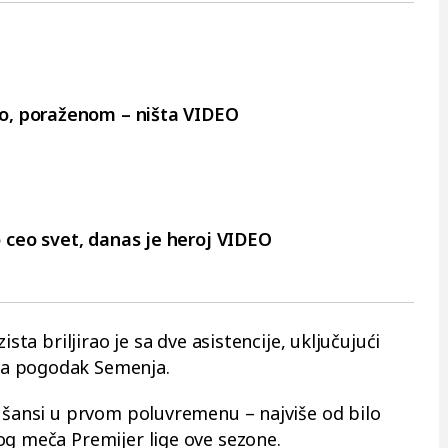
o, poraženom – ništa VIDEO
ceo svet, danas je heroj VIDEO
ista briljirao je sa dve asistencije, uključujući
za pogodak Semenja.
t šansi u prvom poluvremenu – najviše od bilo
og meča Premijer lige ove sezone.