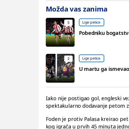
Možda vas zanima
Lige petice
5
Pobedniku bogatstv
Lige petice
2
U martu ga ismevao 
Iako nije postigao gol, engleski vez
spektakularno dodavanje petom 
Foden je protiv Palasa kreirao pe
kog igrača u prvih 45 minuta jedn