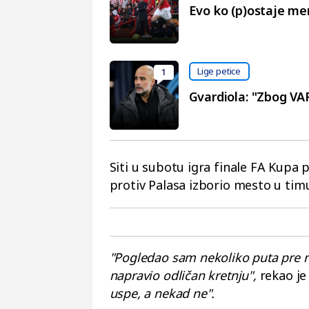
Evo ko (p)ostaje me
Lige petice
1
Gvardiola: "Zbog VA
Siti u subotu igra finale FA Kupa 
protiv Palasa izborio mesto u tim
"Pogledao sam nekoliko puta pre n
napravio odličan kretnju",
rekao j
uspe, a nekad ne".