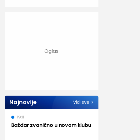
Najnovije
Vidi sve
19:11
Baždar zvanično u novom klubu