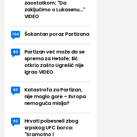
zaostatkom; "Da
zaključimo o Lukasenu..."
VIDEO
Šokantan poraz Partizana
104
Partizan već može da se
80
sprema za Hetafe; Ilić
otkrio zašto Ugrešić nije
igrao VIDEO
Katastrofa za Partizan,
63
nije moglo gore – Evropa
nemoguća misija?
Hrvati pobesneli zbog
62
srpskog UFC borca:
"Sramotno i