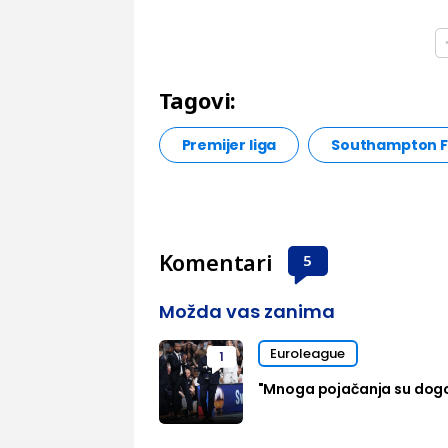
Tagovi:
Premijer liga
Southampton 
Komentari
5
Možda vas zanima
Euroleague
1
"Mnoga pojačanja su dog