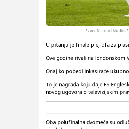
Every Second Media, 
U pitanju je finale plej-ofa za pla
Ove godine rivali na londonskom V
Onaj ko pobedi inkasiraće ukupn
To je nagrada koju daje FS Englesk
novog ugovora o televizijskim prav
Oba polufinalna dvomeča su odluč