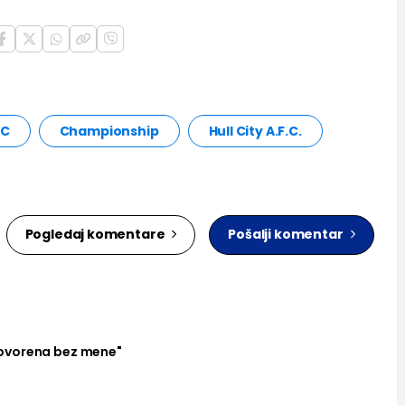
FC
Championship
Hull City A.F.C.
Pogledaj komentare
Pošalji komentar
ovorena bez mene"