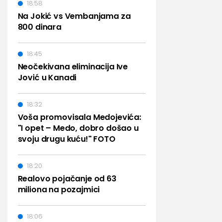
18:58
Na Jokić vs Vembanjama za
800 dinara
18:45
Neočekivana eliminacija Ive
Jović u Kanadi
18:32
Voša promovisala Medojevića:
"I opet – Medo, dobro došao u
svoju drugu kuću!" FOTO
18:20
Realovo pojačanje od 63
miliona na pozajmici
18:06