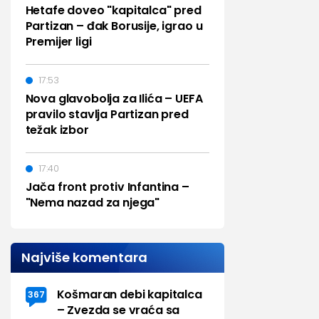
Hetafe doveo "kapitalca" pred
Partizan – đak Borusije, igrao u
Premijer ligi
17:53
Nova glavobolja za Ilića – UEFA
pravilo stavlja Partizan pred
težak izbor
17:40
Jača front protiv Infantina –
"Nema nazad za njega"
Najviše komentara
Košmaran debi kapitalca
367
– Zvezda se vraća sa