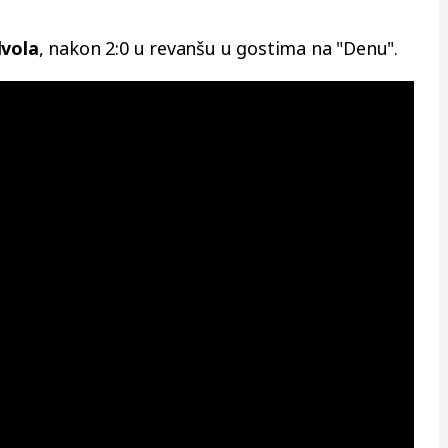
lvola
, nakon 2:0 u revanšu u gostima na "Denu".