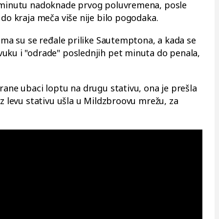
m minutu nadoknade prvog poluvremena, posle
 do kraja meča više nije bilo pogodaka.
jima su se ređale prilike Sautemptona, a kada se
uku i "odrade" poslednjih pet minuta do penala,
rane ubaci loptu na drugu stativu, ona je prešla
uz levu stativu ušla u Mildzbroovu mrežu, za