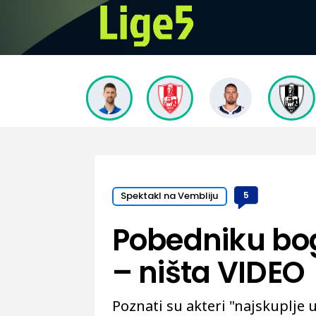
Spektakl na Vembliju
5
Pobedniku bo
– ništa VIDEO
Poznati su akteri "najskuplje 