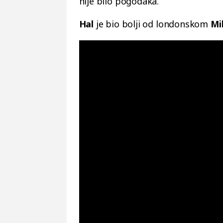
nije bilo pogodaka.
Hal
je bio bolji od londonskom
Mi