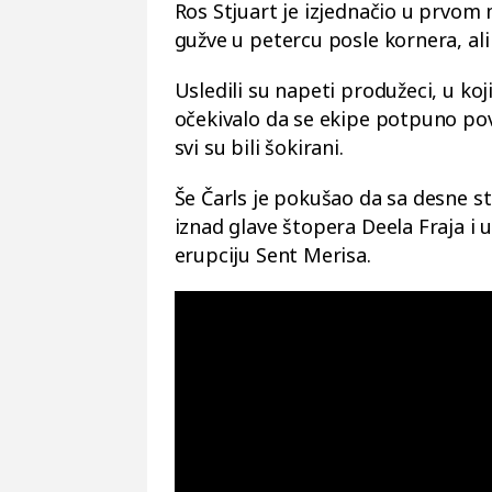
Ros Stjuart je izjednačio u prvo
gužve u petercu posle kornera, ali
Usledili su napeti produžeci, u ko
očekivalo da se ekipe potpuno pov
svi su bili šokirani.
Še Čarls je pokušao da sa desne st
iznad glave štopera Deela Fraja i 
erupciju Sent Merisa.