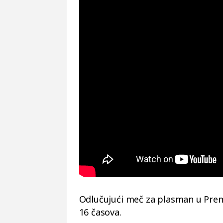
Odlučujući meč za plasman u Premi
16 časova.