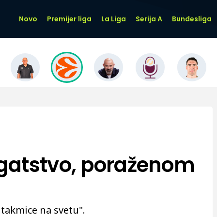
Novo
Premijer liga
La Liga
Serija A
Bundesliga
gatstvo, poraženom
utakmice na svetu".