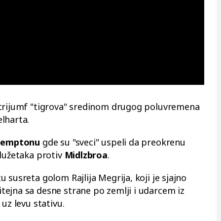
 trijumf "tigrova" sredinom drugog poluvremena
lharta.
temptonu
gde su "sveci" uspeli da preokrenu
odužetaka protiv
Midlzbroa
.
 susreta golom Rajlija Megrija, koji je sjajno
ejna sa desne strane po zemlji i udarcem iz
uz levu stativu.