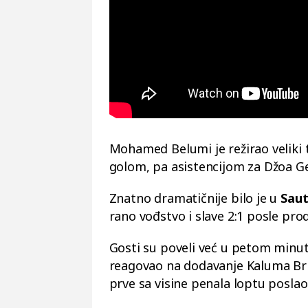
Mohamed Belumi je režirao veliki
golom, pa asistencijom za Džoa Ge
Znatno dramatičnije bilo je u
Sau
rano vođstvo i slave 2:1 posle pr
Gosti su poveli već u petom minutu
reagovao na dodavanje Kaluma Brit
prve sa visine penala loptu poslao 