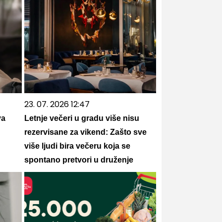
23. 07. 2026 12:47
va
Letnje večeri u gradu više nisu
rezervisane za vikend: Zašto sve
više ljudi bira večeru koja se
spontano pretvori u druženje