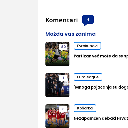
Komentari
4
Možda vas zanima
Evrokupovi
80
Partizan već može da se sp
Euroleague
1
"Mnoga pojačanja su dog
Košarka
3
Nezapamćen debakl Hrvats