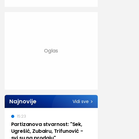
Najnovije
Vidi sve
15:23
Partizanova stvarnost: "Sek,
Ugrešić, Zubairu, Trifunović -
svi su na prodaju"