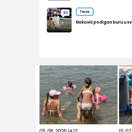
Tenis
30
Đoković podigao buru u sve
05. 08. 2026 14:12
15. 0