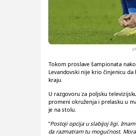
E
Tokom proslave šampionata nakon
Levandovski nije krio činjenicu d
kraju.
U razgovoru za poljsku televizijsku
promeni okruženja i prelasku u ma
je na stolu.
"
Postoji opcija u slabijoj ligi. Ima
da razmatram tu mogućnost. Mora