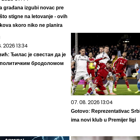
a građana izgubi novac pre
što stigne na letovanje - ovih
škova skoro niko ne planira
8. 2026 13:34
ић: Ђилас је свестан да је
 политичким бродоломом
07. 08. 2026 13:04
Gotovo: Reprezentativac Srbi
ima novi klub u Premijer ligi