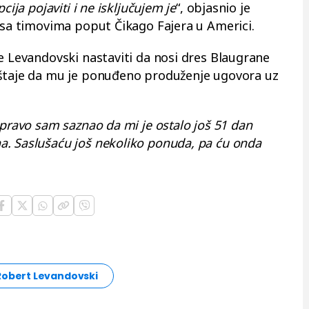
cija pojaviti i ne isključujem je
“, objasnio je
n sa timovima poput Čikago Fajera u Americi.
e Levandovski nastaviti da nosi dres Blaugrane
eštaje da mu je ponuđeno produženje ugovora uz
Upravo sam saznao da mi je ostalo još 51 dan
a. Saslušaću još nekoliko ponuda, pa ću onda
Robert Levandovski