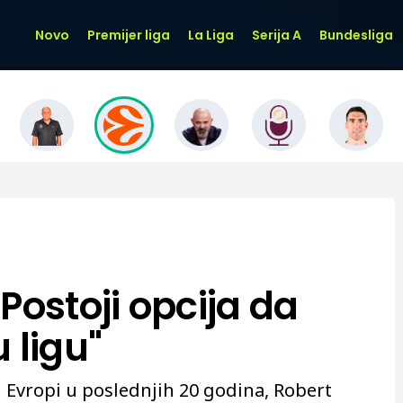
Novo
Premijer liga
La Liga
Serija A
Bundesliga
Postoji opcija da
 ligu"
 Evropi u poslednjih 20 godina, Robert