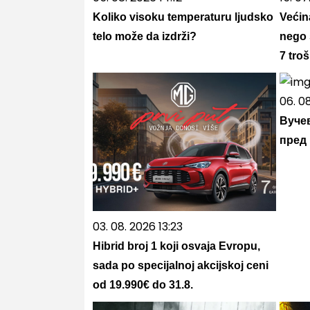
Koliko visoku temperaturu ljudsko
Većin
telo može da izdrži?
nego 
7 tro
06. 0
Вучев
пред
03. 08. 2026 13:23
Hibrid broj 1 koji osvaja Evropu,
sada po specijalnoj akcijskoj ceni
od 19.990€ do 31.8.