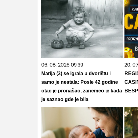
06. 08. 2026 09:39
20. 0
Marija (3) se igrala u dvorištu i
REGI
samo je nestala: Posle 42 godine
CASI
otac je pronašao, zanemeo je kada
BESP
je saznao gde je bila