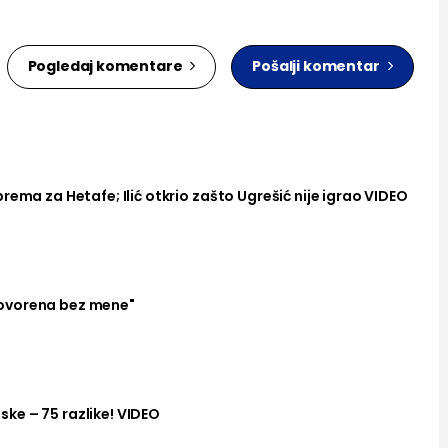
Pogledaj komentare
Pošalji komentar
rema za Hetafe; Ilić otkrio zašto Ugrešić nije igrao VIDEO
ovorena bez mene"
ke – 75 razlike! VIDEO