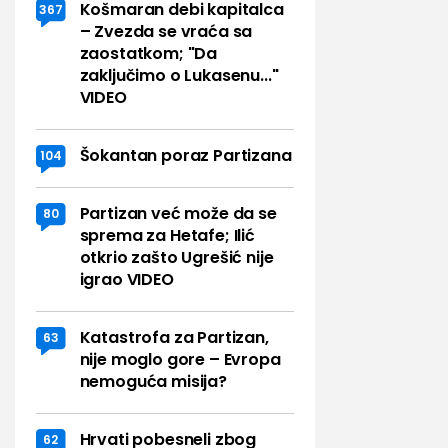
Košmaran debi kapitalca
367
– Zvezda se vraća sa
zaostatkom; "Da
zaključimo o Lukasenu..."
VIDEO
Šokantan poraz Partizana
104
Partizan već može da se
80
sprema za Hetafe; Ilić
otkrio zašto Ugrešić nije
igrao VIDEO
Katastrofa za Partizan,
63
nije moglo gore – Evropa
nemoguća misija?
Hrvati pobesneli zbog
62