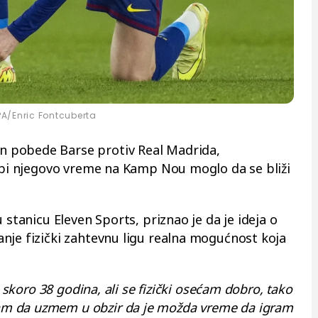
PA/Enric Fontcuberta
 pobede Barse protiv Real Madrida,
a bi njegovo vreme na Kamp Nou moglo da se bliži
 stanicu Eleven Sports, priznao je da je ideja o
nje fizički zahtevnu ligu realna mogućnost koja
m skoro 38 godina, ali se fizički osećam dobro, tako
m da uzmem u obzir da je možda vreme da igram