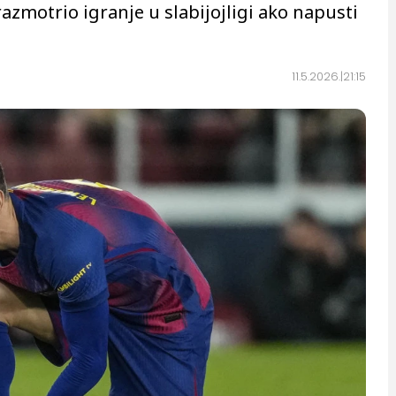
razmotrio igranje u slabijojligi ako napusti
11.5.2026.
21:15