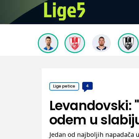
Lige petice
4
Levandovski: "
odem u slabiju
Jedan od najboljih napadača u