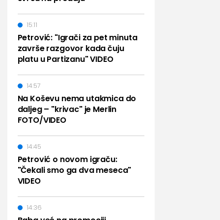
15:11
Petrović: "Igrači za pet minuta
završe razgovor kada čuju
platu u Partizanu" VIDEO
14:57
Na Koševu nema utakmica do
daljeg – "krivac" je Merlin
FOTO/VIDEO
14:45
Petrović o novom igraču:
"Čekali smo ga dva meseca"
VIDEO
14:36