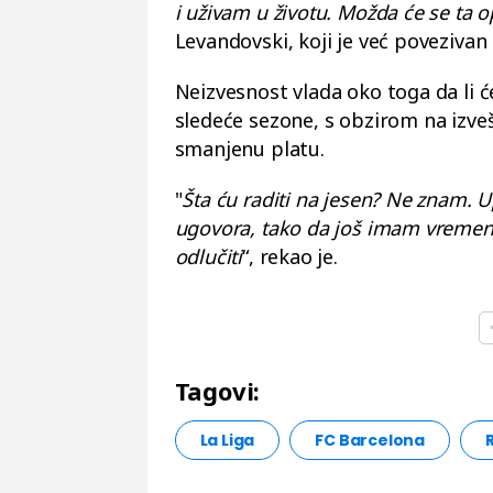
i uživam u životu. Možda će se ta op
Levandovski, koji je već poveziva
Neizvesnost vlada oko toga da li ć
sledeće sezone, s obzirom na izv
smanjenu platu.
"
Šta ću raditi na jesen? Ne znam. 
ugovora, tako da još imam vremen
odlučiti
“, rekao je.
Tagovi:
La Liga
FC Barcelona