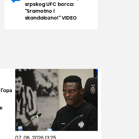
srpskog UFC borca:
"Sramotno i
skandalozno!" VIDEO
 Гора
е
07. 08. 2026 13:25