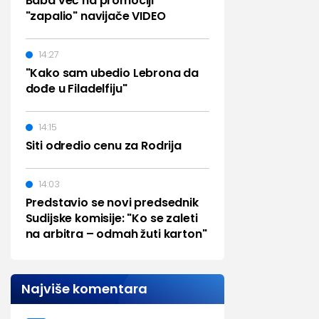
Baba već na promociji
"zapalio" navijače VIDEO
14:27
"Kako sam ubedio Lebrona da
dođe u Filadelfiju"
14:15
Siti odredio cenu za Rodrija
14:03
Predstavio se novi predsednik
Sudijske komisije: "Ko se zaleti
na arbitra – odmah žuti karton"
Najviše komentara