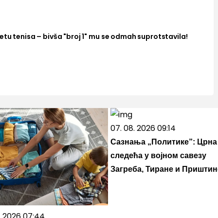
tu tenisa – bivša "broj 1" mu se odmah suprotstavila!
07. 08. 2026 09:14
Сазнања „Политике”: Црна
следећа у војном савезу
Загреба, Тиране и Приштин
7. 2026 07:44