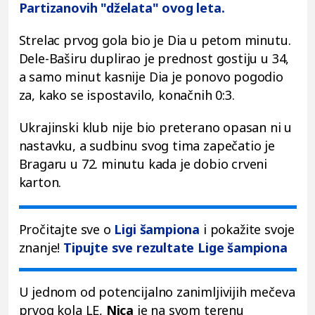
Partizanovih "dželata" ovog leta.
Strelac prvog gola bio je Dia u petom minutu.
Dele-Baširu duplirao je prednost gostiju u 34,
a samo minut kasnije Dia je ponovo pogodio
za, kako se ispostavilo, konačnih 0:3.
Ukrajinski klub nije bio preterano opasan ni u
nastavku, a sudbinu svog tima zapečatio je
Bragaru u 72. minutu kada je dobio crveni
karton.
Pročitajte sve o
Ligi šampiona
i pokažite svoje
znanje!
Tipujte sve rezultate Lige šampiona
U jednom od potencijalno zanimljivijih mečeva
prvog kola LE,
Nica
je na svom terenu