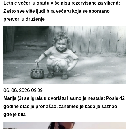
Letnje večeri u gradu više nisu rezervisane za vikend:
Zašto sve više ljudi bira večeru koja se spontano
pretvori u druženje
06. 08. 2026 09:39
Marija (3) se igrala u dvorištu i samo je nestala: Posle 42
godine otac je pronašao, zanemeo je kada je saznao
gde je bila