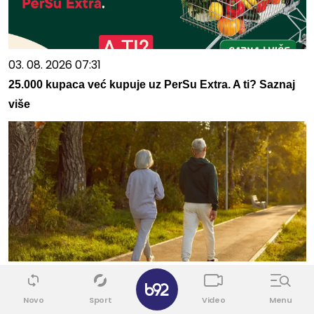
03. 08. 2026 07:31
25.000 kupaca već kupuje uz PerSu Extra. A ti? Saznaj
više
06. 08. 2026 07:08
✕
Evo u kojim banjama važi vaučer od 10.000 dinara -
Novo
Sport
Video
Menu