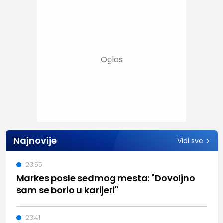
Najnovije
Vidi sve
23:55
Markes posle sedmog mesta: "Dovoljno
sam se borio u karijeri"
23:41