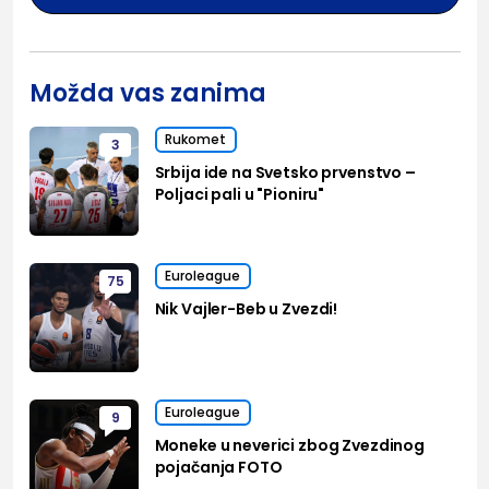
Možda vas zanima
Rukomet
3
Srbija ide na Svetsko prvenstvo –
Poljaci pali u "Pioniru"
Euroleague
75
Nik Vajler-Beb u Zvezdi!
Euroleague
9
Moneke u neverici zbog Zvezdinog
pojačanja FOTO