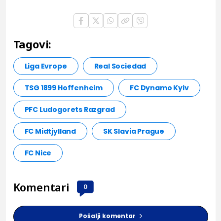
Tagovi:
Liga Evrope
Real Sociedad
TSG 1899 Hoffenheim
FC Dynamo Kyiv
PFC Ludogorets Razgrad
FC Midtjylland
SK Slavia Prague
FC Nice
Komentari
0
Pošalji komentar