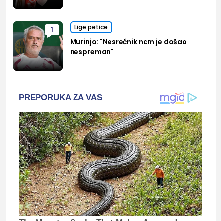
Lige petice
1
Murinjo: "Nesrećnik nam je došao
nespreman"
PREPORUKA ZA VAS