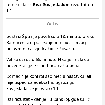
remizirala sa
Real Sosijedadom
rezultatom
1:1.
Gosti iz Španije poveli su u 18. minutu preko
Barenčee, a u poslednjem minutu prvog
poluvremena izjednačio je Rosario.
Veliku šansu u 55. minutu Nica je imala da
povede, ali je Gesand promašio penal.
Domaćin je kontrolisao meč u nastavku, ali
nije uspeo da adekvatno ugrozi gol
Sosijedada, te je ostalo 1:1.
Isti rezultat viđen je i u Danskoj, gde su 1:1