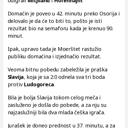
odigrali
Mitjiland
i
Hofenhajm
.
Domaćin je poveo u 42. minutu preko Osorija i
delovalo je da će to biti to, pošto je isti
rezultat bio na semaforu kada je krenuo 90.
minut.
Ipak, upravo tada je Moerštet rastužio
publiku domaćina i izjednačio rezultat.
Veoma bitnu pobedu zabeležila je praška
Slavija
, koja je sa 2:0 odnela sva tri boda
protiv
Ludogoreca
.
Bila je bolja Slavija tokom celog meča i
zasluženo je došla do pobede, a za nju su
najzaslužniji bila dva mlada češka igrača.
Jurašek je doneo prednost u 37. minutu, a za