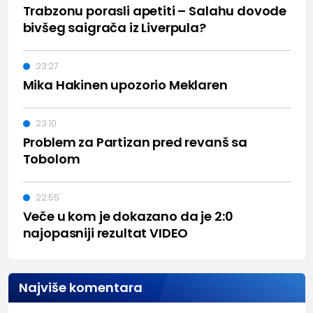
Trabzonu porasli apetiti – Salahu dovode
bivšeg saigrača iz Liverpula?
23:27
Mika Hakinen upozorio Meklaren
23:10
Problem za Partizan pred revanš sa
Tobolom
22:55
Veče u kom je dokazano da je 2:0
najopasniji rezultat VIDEO
Najviše komentara