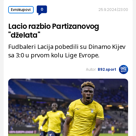
0
25.9.2024.
23:00
Evrokupovi
Lacio razbio Partizanovog
"dželata"
Fudbaleri Lacija pobedili su Dinamo Kijev
sa 3:0 u prvom kolu Lige Evrope.
Autor:
B92.sport