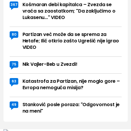
Košmaran debi kapitalca – Zvezda se
367
vraća sa zaostatkom; "Da zaključimo o
Lukasenu..." VIDEO
Partizan već može da se sprema za
80
Hetafe; Ilić otkrio zašto Ugrešić nije igrao
VIDEO
Nik Vajler-Beb u Zvezdi!
75
Katastrofa za Partizan, nije moglo gore –
63
Evropa nemoguća misija?
Stanković posle poraza: "Odgovornost je
49
na meni"