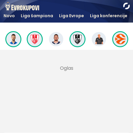
Novo
Liga šampiona
Liga Evrope
Liga konferencije