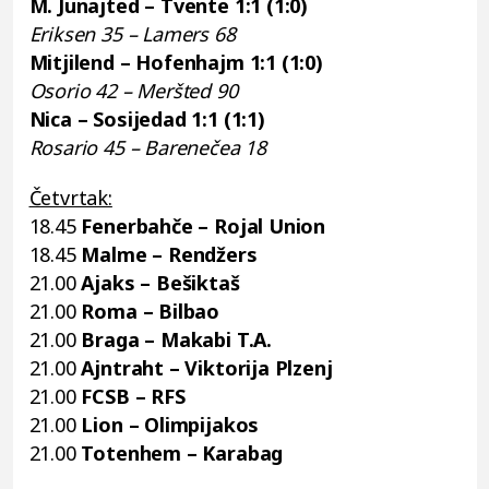
M. Junajted – Tvente 1:1 (1:0)
Eriksen 35 – Lamers 68
Mitjilend – Hofenhajm 1:1 (1:0)
Osorio 42 – Meršted 90
Nica – Sosijedad 1:1 (1:1)
Rosario 45 – Barenečea 18
Četvrtak:
18.45
Fenerbahče – Rojal Union
18.45
Malme – Rendžers
21.00
Ajaks – Bešiktaš
21.00
Roma – Bilbao
21.00
Braga – Makabi T.A.
21.00
Ajntraht – Viktorija Plzenj
21.00
FCSB – RFS
21.00
Lion – Olimpijakos
21.00
Totenhem – Karabag