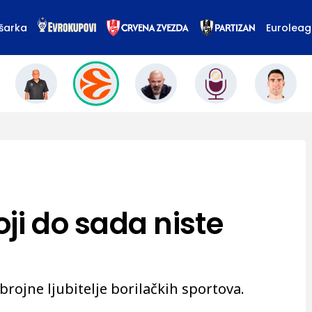
šarka
Eurolea
ji do sada niste
brojne ljubitelje borilačkih sportova.