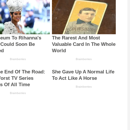
eum To Rihanna's
The Rarest And Most
 Could Soon Be
Valuable Card In The Whole
ed
World
Brainberries
Brainberries
The End Of The Road:
She Gave Up A Normal Life
orst TV Series
To Act Like A Horse
s Of All Time
Brainberries
Brainberries