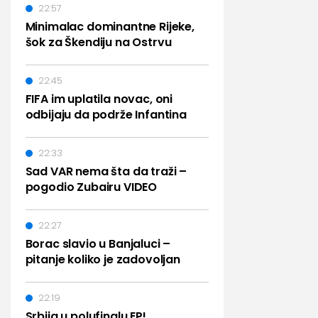
22:57
Minimalac dominantne Rijeke,
šok za Škendiju na Ostrvu
22:45
FIFA im uplatila novac, oni
odbijaju da podrže Infantina
22:33
Sad VAR nema šta da traži –
pogodio Zubairu VIDEO
22:27
Borac slavio u Banjaluci –
pitanje koliko je zadovoljan
22:19
Srbija u polufinalu EP!