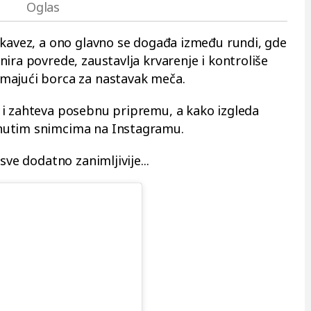
 kavez, a ono glavno se događa između rundi, gde
ira povrede, zaustavlja krvarenje i kontroliše
majući borca za nastavak meča.
 i zahteva posebnu pripremu, a kako izgleda
nutim snimcima na Instagramu.
sve dodatno zanimljivije...