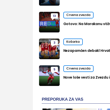
Crvena zvezda
13
Gotovo: Na Marakanu stižu
Košarka
3
Nezapamćen debakl Hrvats
Crvena zvezda
5
Nove loše vesti za Zvezdu i
PREPORUKA ZA VAS