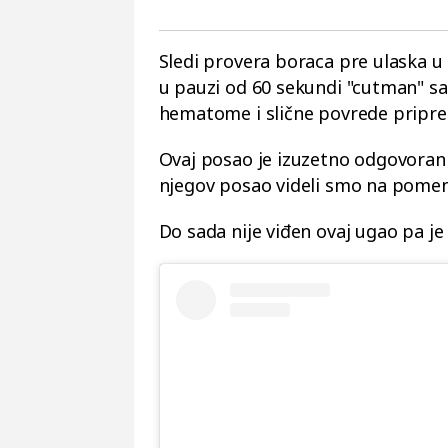
Sledi provera boraca pre ulaska u
u pauzi od 60 sekundi "cutman" san
hematome i slične povrede pripre
Ovaj posao je izuzetno odgovoran
njegov posao videli smo na pome
Do sada nije viđen ovaj ugao pa je 