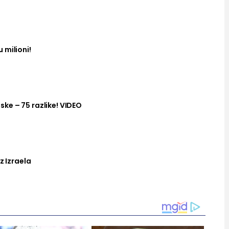
 milioni!
ke – 75 razlike! VIDEO
z Izraela