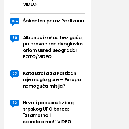
VIDEO
Šokantan poraz Partizana
104
Albanac izašao bez gaća,
80
pa provocirao dvoglavim
orlom usred Beograda!
FOTO/VIDEO
Katastrofa za Partizan,
63
nije moglo gore – Evropa
nemoguća misija?
Hrvati pobesneli zbog
62
srpskog UFC borca:
"Sramotno i
skandalozno!" VIDEO