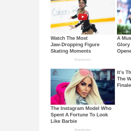
Watch The Most
A Mus
Jaw‑Dropping Figure
Glory
Skating Moments
Open
Brainberries
It's 
The W
Finale
The Instagram Model Who
Spent A Fortune To Look
Like Barbie
Brainberries