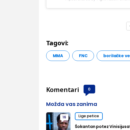
Tagovi:
MMA
FNC
borilačke v
Komentari
0
Možda vas zanima
Lige petice
16
Šokantan potez Vinisijusa