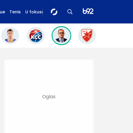
gue
Tenis
U fokusu