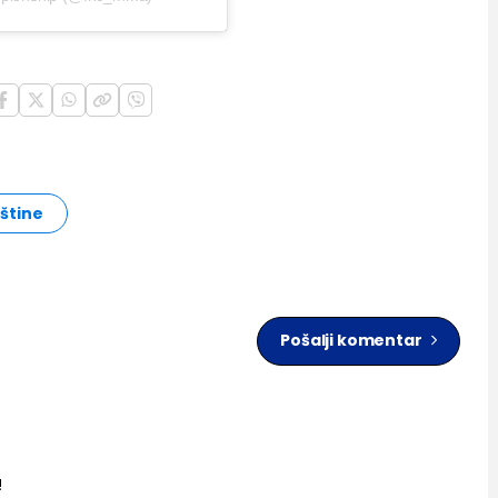
eštine
Pošalji komentar
!