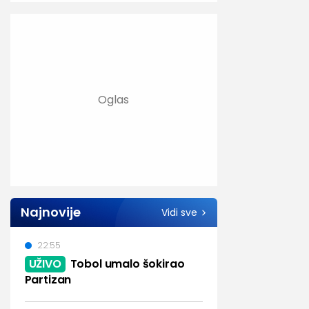
Najnovije
Vidi sve
22:55
UŽIVO
Tobol umalo šokirao
Partizan