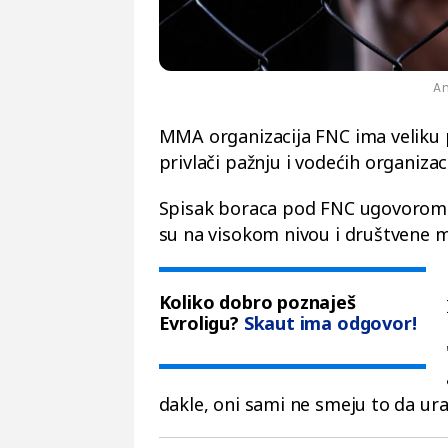
An
MMA organizacija FNC ima veliku p
privlači pažnju i vodećih organizac
Spisak boraca pod FNC ugovorom p
su na visokom nivou i društvene mr
Koliko dobro poznaješ
Evroligu?
Skaut ima odgovor!
dakle, oni sami ne smeju to da ura