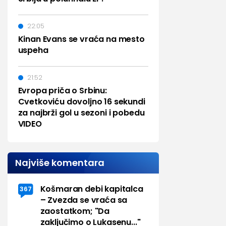
22:05
Kinan Evans se vraća na mesto
uspeha
21:52
Evropa priča o Srbinu:
Cvetkoviću dovoljno 16 sekundi
za najbrži gol u sezoni i pobedu
VIDEO
Najviše komentara
Košmaran debi kapitalca
367
– Zvezda se vraća sa
zaostatkom; "Da
zaključimo o Lukasenu..."