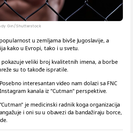
dy Gin/Shutterstock
opularnost u zemljama bivše Jugoslavije, a
ija kako u Evropi, tako i u svetu.
okazuje veliki broj kvalitetnih imena, a borbe
eže su to takođe ispratile.
Posebno interesantan video nam dolazi sa FNC
Instagram kanala iz "Cutman" perspektive.
"Cutman" je medicinski radnik koga organizacija
angažuje i oni su u obavezi da bandažiraju borce,
de.