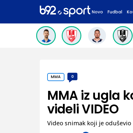
Novo
Fudbal
Ko
MMA
0
MMA iz ugla ko
videli VIDEO
Video snimak koji je oduševio 