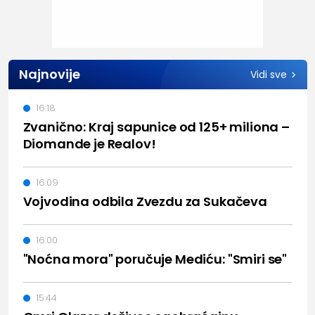
Najnovije
Vidi sve
16:18
Zvanično: Kraj sapunice od 125+ miliona –
Diomande je Realov!
16:09
Vojvodina odbila Zvezdu za Sukačeva
16:00
"Noćna mora" poručuje Mediću: "Smiri se"
15:44