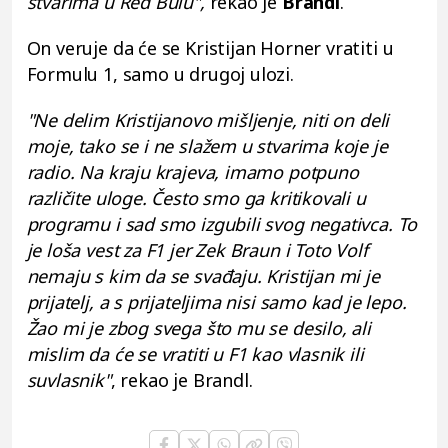
stvarima u Red Bulu",
rekao je
Brandl
.
On veruje da će se Kristijan Horner vratiti u
Formulu 1, samo u drugoj ulozi.
"Ne delim Kristijanovo mišljenje, niti on deli
moje, tako se i ne slažem u stvarima koje je
radio. Na kraju krajeva, imamo potpuno
različite uloge. Često smo ga kritikovali u
programu i sad smo izgubili svog negativca. To
je loša vest za F1 jer Zek Braun i Toto Volf
nemaju s kim da se svađaju. Kristijan mi je
prijatelj, a s prijateljima nisi samo kad je lepo.
Žao mi je zbog svega što mu se desilo, ali
mislim da će se vratiti u F1 kao vlasnik ili
suvlasnik"
, rekao je Brandl.