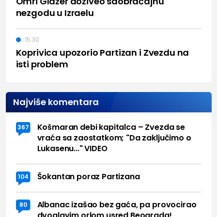
Omri Glazer doživeo saobraćajnu
nezgodu u Izraelu
15:30
Koprivica upozorio Partizan i Zvezdu na
isti problem
Najviše komentara
Košmaran debi kapitalca – Zvezda se
367
vraća sa zaostatkom; "Da zaključimo o
Lukasenu..." VIDEO
Šokantan poraz Partizana
104
Albanac izašao bez gaća, pa provocirao
80
dvoglavim orlom usred Beograda!