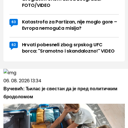
FOTO/VIDEO
Katastrofa za Partizan, nije moglo gore –
63
Evropa nemoguća misija?
Hrvati pobesneli zbog srpskog UFC
62
borca: "Sramotno i skandalozno!" VIDEO
06. 08. 2026 13:34
Вучевић: Ђилас је свестан да је пред политичким
бродоломом