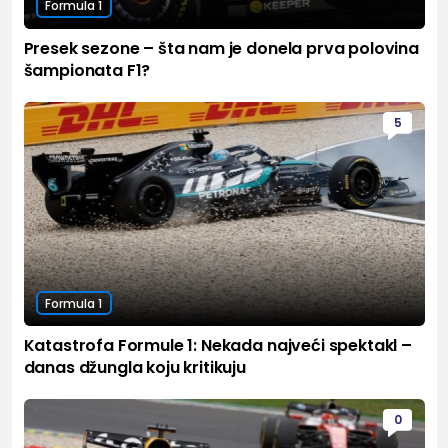
Formula 1
Presek sezone – šta nam je donela prva polovina
šampionata F1?
5
Formula 1
Katastrofa Formule 1: Nekada najveći spektakl –
danas džungla koju kritikuju
0