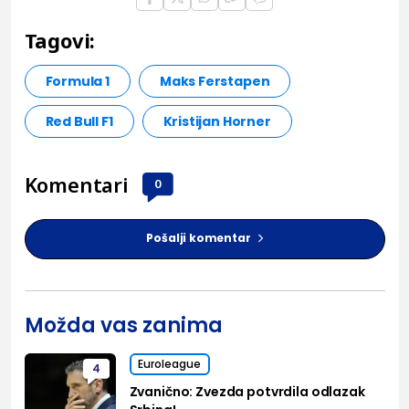
Tagovi:
Formula 1
Maks Ferstapen
Red Bull F1
Kristijan Horner
Komentari
0
Pošalji komentar
Možda vas zanima
Euroleague
4
Zvanično: Zvezda potvrdila odlazak