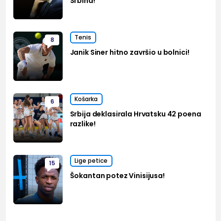
Srbina!
Tenis
8
Janik Siner hitno završio u bolnici!
Košarka
6
Srbija deklasirala Hrvatsku 42 poena
razlike!
Lige petice
15
Šokantan potez Vinisijusa!