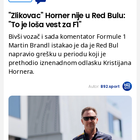
"Zlikovac" Horner nije u Red Bulu:
"To je loša vest za F1"
Bivši vozač i sada komentator Formule 1
Martin Brandl istakao je da je Red Bul
napravio grešku u periodu koji je
prethodio iznenadnom odlasku Kristijana
Hornera.
Autor:
B92.sport