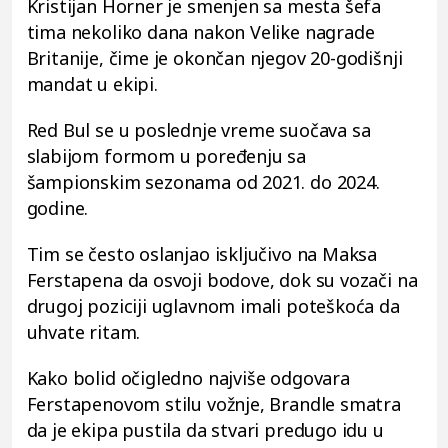
Kristijan Horner je smenjen sa mesta šefa
tima nekoliko dana nakon Velike nagrade
Britanije, čime je okončan njegov 20-godišnji
mandat u ekipi.
Red Bul se u poslednje vreme suočava sa
slabijom formom u poređenju sa
šampionskim sezonama od 2021. do 2024.
godine.
Tim se često oslanjao isključivo na Maksa
Ferstapena da osvoji bodove, dok su vozači na
drugoj poziciji uglavnom imali poteškoća da
uhvate ritam.
Kako bolid očigledno najviše odgovara
Ferstapenovom stilu vožnje, Brandle smatra
da je ekipa pustila da stvari predugo idu u