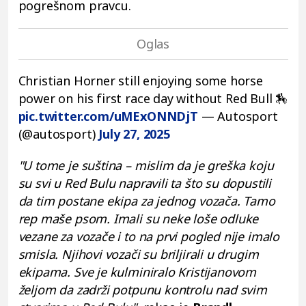
pogrešnom pravcu.
Christian Horner still enjoying some horse
power on his first race day without Red Bull 🏇
pic.twitter.com/uMExONNDjT
— Autosport
(@autosport)
July 27, 2025
"U tome je suština – mislim da je greška koju
su svi u Red Bulu napravili ta što su dopustili
da tim postane ekipa za jednog vozača. Tamo
rep maše psom. Imali su neke loše odluke
vezane za vozače i to na prvi pogled nije imalo
smisla. Njihovi vozači su briljirali u drugim
ekipama. Sve je kulminiralo Kristijanovom
željom da zadrži potpunu kontrolu nad svim