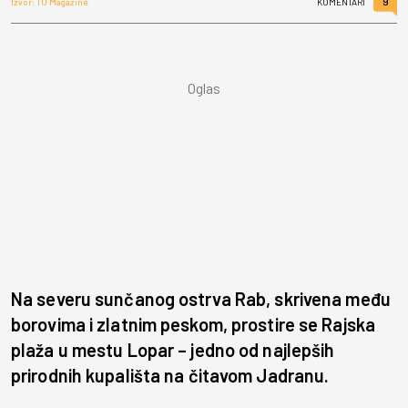
9
Izvor: TU Magazine
KOMENTARI
Na severu sunčanog ostrva Rab, skrivena među
borovima i zlatnim peskom, prostire se Rajska
plaža u mestu Lopar – jedno od najlepših
prirodnih kupališta na čitavom Jadranu.