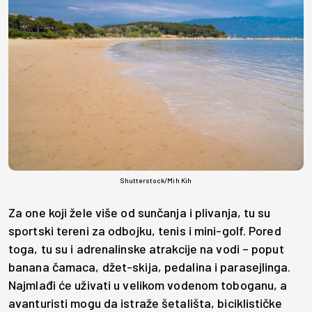
Shutterstock/Mih Kih
Za one koji žele više od sunčanja i plivanja, tu su
sportski tereni za odbojku, tenis i mini-golf. Pored
toga, tu su i adrenalinske atrakcije na vodi – poput
banana čamaca, džet-skija, pedalina i parasejlinga.
Najmlađi će uživati u velikom vodenom toboganu, a
avanturisti mogu da istraže šetališta, biciklističke