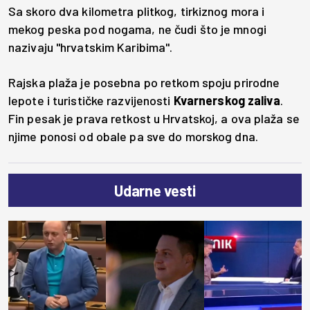
Sa skoro dva kilometra plitkog, tirkiznog mora i
mekog peska pod nogama, ne čudi što je mnogi
nazivaju "hrvatskim Karibima".
Rajska plaža je posebna po retkom spoju prirodne
lepote i turističke razvijenosti
Kvarnerskog zaliva
.
Fin pesak je prava retkost u Hrvatskoj, a ova plaža se
njime ponosi od obale pa sve do morskog dna.
Udarne vesti