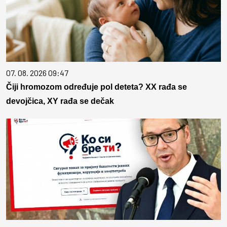
07. 08. 2026 09:47
Čiji hromozom određuje pol deteta? XX rađa se
devojčica, XY rađa se dečak