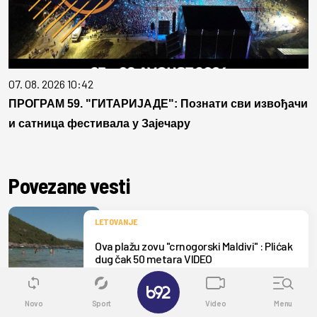
07. 08. 2026 10:42
ПРОГРАМ 59. "ГИТАРИЈАДЕ": Познати сви извођачи
и сатница фестивала у Зајечару
Povezane vesti
LETOVANJE
Ova plažu zovu "crnogorski Maldivi" : Plićak
dug čak 50 metara VIDEO
✕
03. AVGUST
3
Novo
Sport
Video
Menu