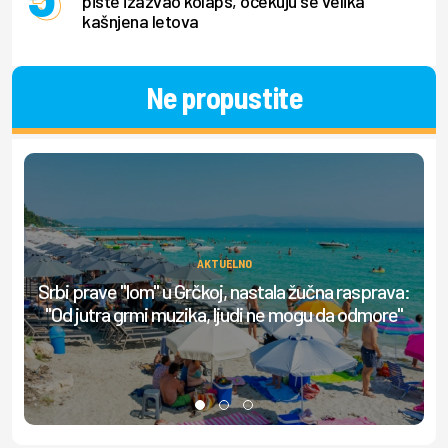
piste izazvao kolaps, očekuju se velika
kašnjena letova
Ne propustite
AKTUELNO
Srbi prave "lom" u Grčkoj, nastala žučna rasprava:
"Od jutra grmi muzika, ljudi ne mogu da odmore"