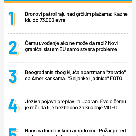
Dronovi patroliraju nad grčkim plažama: Kazne
idu do 73.000 evra
Čemu uvođenje ako ne može da radi? Novi
granični sistem EU samo stvara probleme
Beograđanin zbog ključa apartmana "zaratio"
sa Amerikankama: "Seljanke i jadnice" FOTO
Jeziva pojava preplaviila Jadran: Evo o čemu
je reč i da li je bezbedno za kupanje VIDEO
Haos na londonskom aerodromu: Požar pored