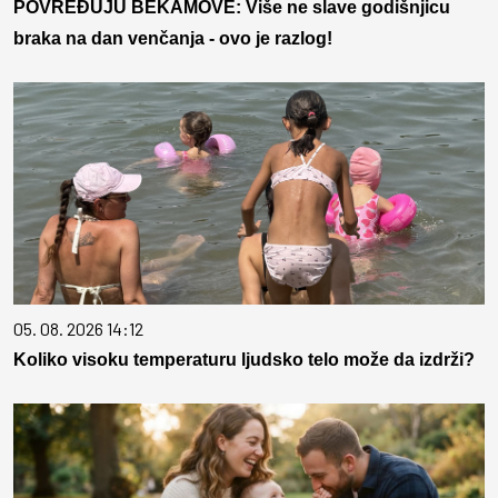
POVREĐUJU BEKAMOVE: Više ne slave godišnjicu
braka na dan venčanja - ovo je razlog!
05. 08. 2026 14:12
Koliko visoku temperaturu ljudsko telo može da izdrži?