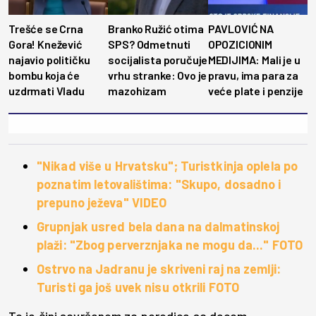
Trešće se Crna
Branko Ružić otima
PAVLOVIĆ NA
Gora! Knežević
SPS? Odmetnuti
OPOZICIONIM
najavio političku
socijalista poručuje
MEDIJIMA: Mali je u
bombu koja će
vrhu stranke: Ovo je
pravu, ima para za
uzdrmati Vladu
mazohizam
veće plate i penzije
"Nikad više u Hrvatsku"; Turistkinja oplela po
poznatim letovalištima: "Skupo, dosadno i
prepuno ježeva" VIDEO
Grupnjak usred bela dana na dalmatinskoj
plaži: "Zbog perverznjaka ne mogu da..." FOTO
Ostrvo na Jadranu je skriveni raj na zemlji:
Turisti ga još uvek nisu otkrili FOTO