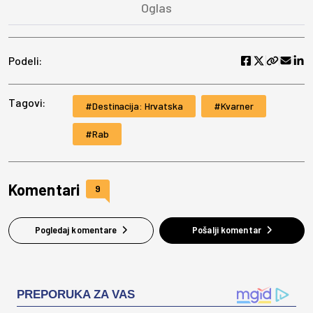
Podeli:
Tagovi:
Destinacija: Hrvatska
Kvarner
Rab
Komentari
9
Pogledaj komentare
Pošalji komentar
PREPORUKA ZA VAS