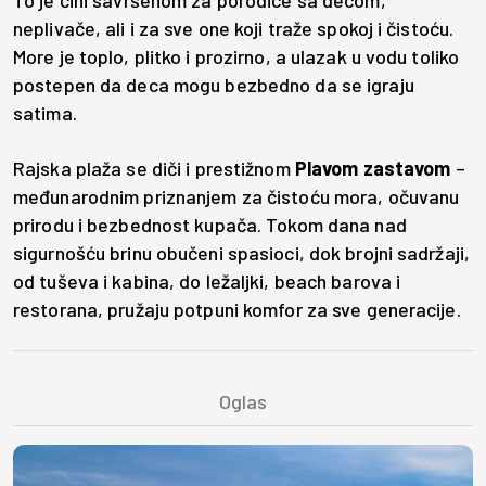
To je čini savršenom za porodice sa decom,
neplivače, ali i za sve one koji traže spokoj i čistoću.
More je toplo, plitko i prozirno, a ulazak u vodu toliko
postepen da deca mogu bezbedno da se igraju
satima.
Rajska plaža se diči i prestižnom
Plavom zastavom
–
međunarodnim priznanjem za čistoću mora, očuvanu
prirodu i bezbednost kupača. Tokom dana nad
sigurnošću brinu obučeni spasioci, dok brojni sadržaji,
od tuševa i kabina, do ležaljki, beach barova i
restorana, pružaju potpuni komfor za sve generacije.