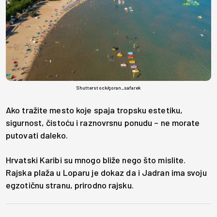
Shutterstock/goran_safarek
Ako tražite mesto koje spaja tropsku estetiku,
sigurnost, čistoću i raznovrsnu ponudu – ne morate
putovati daleko.
Hrvatski Karibi su mnogo bliže nego što mislite.
Rajska plaža u Loparu je dokaz da i Jadran ima svoju
egzotičnu stranu, prirodno rajsku.