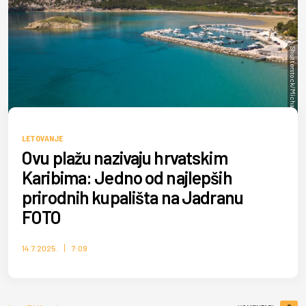
Shutterstock/Michal Hlavica
LETOVANJE
Ovu plažu nazivaju hrvatskim
Karibima: Jedno od najlepših
prirodnih kupališta na Jadranu
FOTO
14.7.2025.
7:09