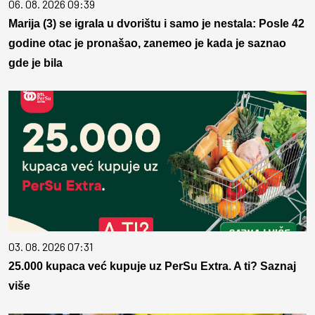
06. 08. 2026 09:39
Marija (3) se igrala u dvorištu i samo je nestala: Posle 42
godine otac je pronašao, zanemeo je kada je saznao
gde je bila
03. 08. 2026 07:31
25.000 kupaca već kupuje uz PerSu Extra. A ti? Saznaj
više