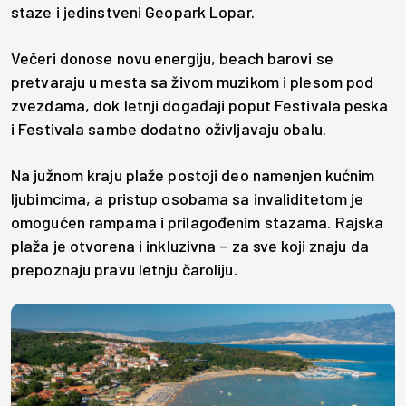
staze i jedinstveni Geopark Lopar.
Večeri donose novu energiju, beach barovi se
pretvaraju u mesta sa živom muzikom i plesom pod
zvezdama, dok letnji događaji poput Festivala peska
i Festivala sambe dodatno oživljavaju obalu.
Na južnom kraju plaže postoji deo namenjen kućnim
ljubimcima, a pristup osobama sa invaliditetom je
omogućen rampama i prilagođenim stazama. Rajska
plaža je otvorena i inkluzivna – za sve koji znaju da
prepoznaju pravu letnju čaroliju.