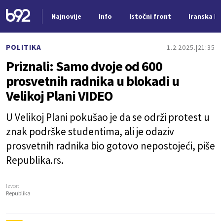
Najnovije
Info
Istočni front
Iranska kr
Nova vest
POLITIKA
1.2.2025.
21:35
Priznali: Samo dvoje od 600
prosvetnih radnika u blokadi u
Velikoj Plani VIDEO
U Velikoj Plani pokušao je da se održi protest u
znak podrške studentima, ali je odaziv
prosvetnih radnika bio gotovo nepostojeći, piše
Republika.rs.
Izvor:
Republika