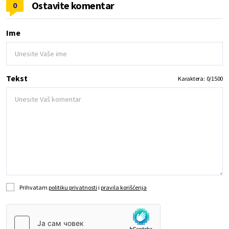
Ostavite komentar
0
Ime
Tekst
Karaktera:
0
/
1500
Prihvatam
politiku privatnosti
i
pravila korišćenja