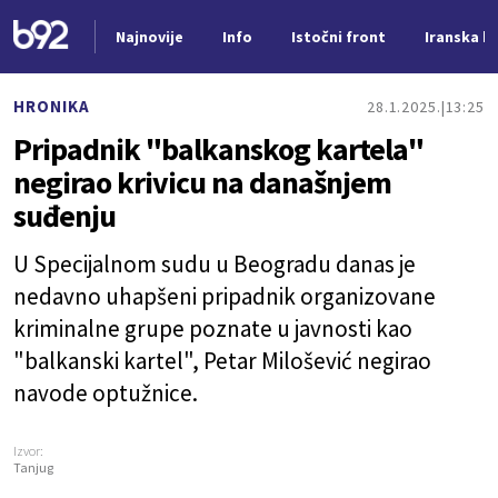
Najnovije
Info
Istočni front
Iranska kr
Nova vest
HRONIKA
28.1.2025.
13:25
Pripadnik "balkanskog kartela"
negirao krivicu na današnjem
suđenju
U Specijalnom sudu u Beogradu danas je
nedavno uhapšeni pripadnik organizovane
kriminalne grupe poznate u javnosti kao
"balkanski kartel", Petar Milošević negirao
navode optužnice.
Izvor:
Tanjug