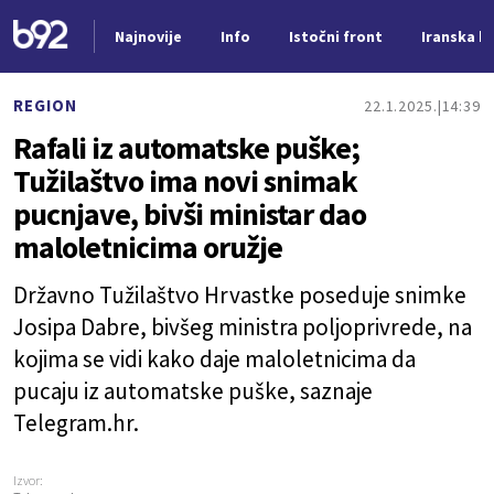
Najnovije
Info
Istočni front
Iranska kr
Nova vest
REGION
22.1.2025.
14:39
Rafali iz automatske puške;
Tužilaštvo ima novi snimak
pucnjave, bivši ministar dao
maloletnicima oružje
Državno Tužilaštvo Hrvastke poseduje snimke
Josipa Dabre, bivšeg ministra poljoprivrede, na
kojima se vidi kako daje maloletnicima da
pucaju iz automatske puške, saznaje
Telegram.hr.
Izvor: