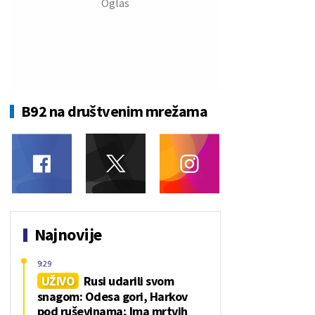
B92 na društvenim mrežama
Najnovije
9:29
UŽIVO
Rusi udarili svom
snagom: Odesa gori, Harkov
pod ruševinama; Ima mrtvih