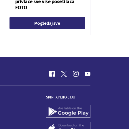
privlače sve više posetilaca
FOTO
Pogledaj sve
SKINI APLIKACIJU