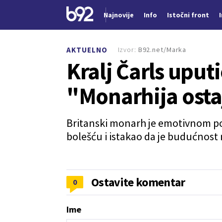
Najnovije
Info
Istočni front
Nova vest
Izvor:
B92.net/Marka
AKTUELNO
Kralj Čarls uput
"Monarhija ost
Britanski monarh je emotivnom p
bolešću i istakao da je budućnost
Ostavite komentar
0
Ime