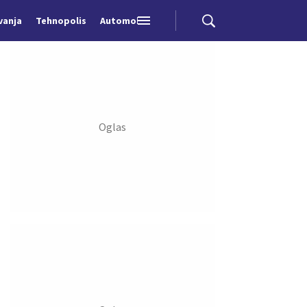
vanja
Tehnopolis
Automobili