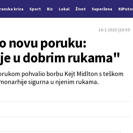
Iranska kriza
Sport
Biz
Lokal
Život
Superžena
92Puto
16.1.2025.
10:50
io novu poruku:
aje u dobrim rukama"
orukom pohvalio borbu Kejt Midlton s teškom
 monarhije sigurna u njenim rukama.