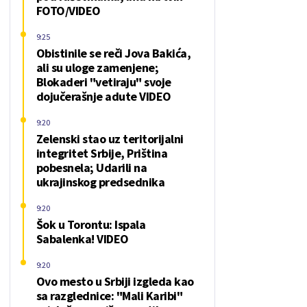
FOTO/VIDEO
9:25
Obistinile se reči Jova Bakića,
ali su uloge zamenjene;
Blokaderi "vetiraju" svoje
dojučerašnje adute VIDEO
9:20
Zelenski stao uz teritorijalni
integritet Srbije, Priština
pobesnela; Udarili na
ukrajinskog predsednika
9:20
Šok u Torontu: Ispala
Sabalenka! VIDEO
9:20
Ovo mesto u Srbiji izgleda kao
sa razglednice: "Mali Karibi"