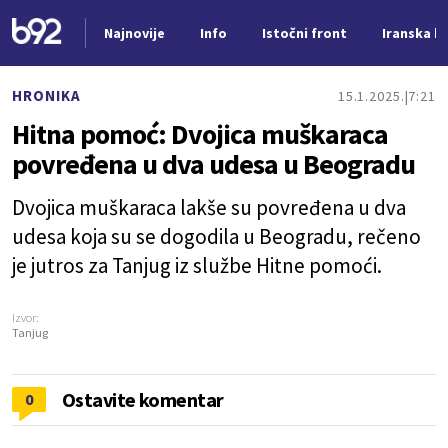
Najnovije
Info
Istočni front
Iranska kr
Nova vest
HRONIKA
15.1.2025.
7:21
Hitna pomoć: Dvojica muškaraca
povređena u dva udesa u Beogradu
Dvojica muškaraca lakše su povređena u dva
udesa koja su se dogodila u Beogradu, rečeno
je jutros za Tanjug iz službe Hitne pomoći.
Izvor:
Tanjug
Ostavite komentar
0