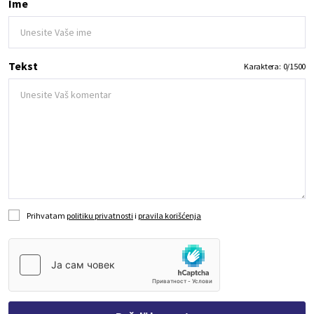
Ime
Tekst
Karaktera:
0
/
1500
Prihvatam
politiku privatnosti
i
pravila korišćenja