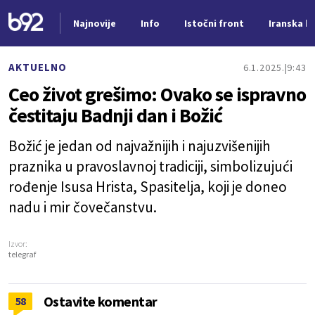
Najnovije
Info
Istočni front
Iranska kr
Nova vest
AKTUELNO
6.1.2025.
9:43
Ceo život grešimo: Ovako se ispravno
čestitaju Badnji dan i Božić
Božić je jedan od najvažnijih i najuzvišenijih
praznika u pravoslavnoj tradiciji, simbolizujući
rođenje Isusa Hrista, Spasitelja, koji je doneo
nadu i mir čovečanstvu.
Izvor:
telegraf
Ostavite komentar
58