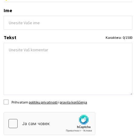
Ime
Tekst
Karaktera:
0
/
1500
Prihvatam
politiku privatnosti
i
pravila korišćenja