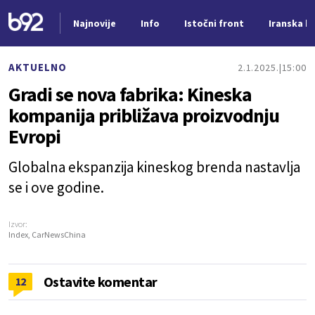
Najnovije
Info
Istočni front
Iranska kr
Nova vest
AKTUELNO
2.1.2025.
15:00
Gradi se nova fabrika: Kineska
kompanija približava proizvodnju
Evropi
Globalna ekspanzija kineskog brenda nastavlja
se i ove godine.
Izvor:
Index, CarNewsChina
Ostavite komentar
12