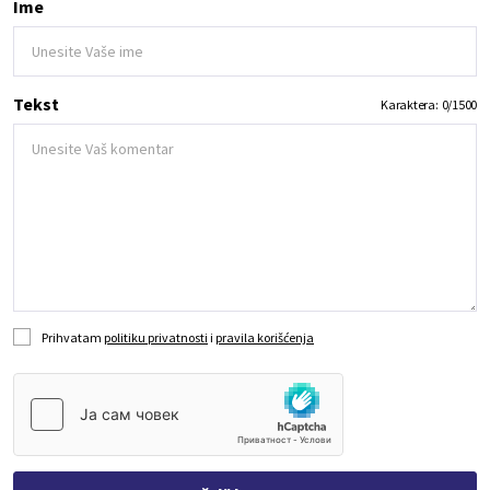
Ime
Tekst
Karaktera:
0
/
1500
Prihvatam
politiku privatnosti
i
pravila korišćenja