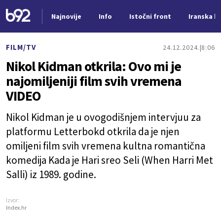
Najnovije
Info
Istočni front
Iranska kr
Nova vest
FILM/TV
24.12.2024.
8:06
Nikol Kidman otkrila: Ovo mi je
najomiljeniji film svih vremena
VIDEO
Nikol Kidman je u ovogodišnjem intervjuu za
platformu Letterbokd otkrila da je njen
omiljeni film svih vremena kultna romantična
komedija Kada je Hari sreo Seli (When Harri Met
Salli) iz 1989. godine.
Izvor:
Index.hr