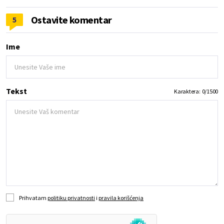
Ostavite komentar
5
Ime
Tekst
Karaktera:
0
/
1500
Prihvatam
politiku privatnosti
i
pravila korišćenja