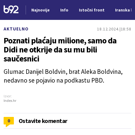
Najnovije
Info
Istočni front
Iranska kr
Nova vest
AKTUELNO
18.12.2024.
18:58
Poznati plaćaju milione, samo da
Didi ne otkrije da su mu bili
saučesnici
Glumac Danijel Boldvin, brat Aleka Boldvina,
nedavno se pojavio na podkastu PBD.
Izvor:
Index.hr
Ostavite komentar
0