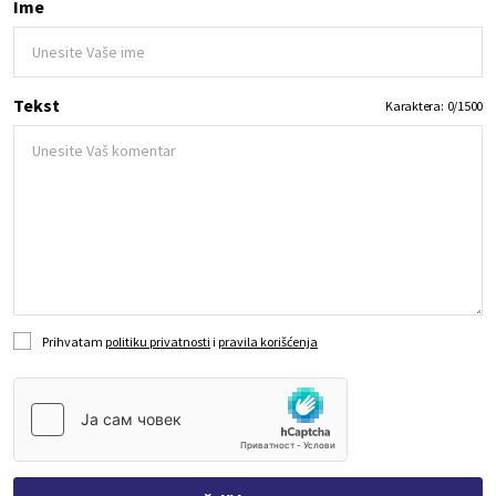
Ime
Tekst
Karaktera:
0
/
1500
Prihvatam
politiku privatnosti
i
pravila korišćenja