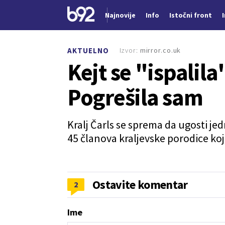
Najnovije
Info
Istočni front
Nova vest
Izvor:
mirror.co.uk
AKTUELNO
Kejt se "ispalila
Pogrešila sam
Kralj Čarls se sprema da ugosti jed
45 članova kraljevske porodice ko
Ostavite komentar
2
Ime