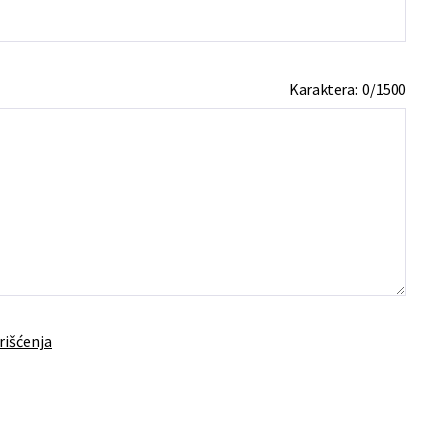
Karaktera:
0
/
1500
rišćenja