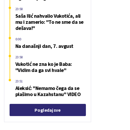
23:58
Saša Ilić nahvalio Vukotića, ali
mu i zamerio: "To ne sme da se
dešava!"
0:00
Na današnji dan, 7. avgust
23:58
Vukotić ne zna ko je Baba:
"Vidim da ga svi hvale"
23:51
Aleksić: "Nemamo čega da se
plašimo u Kazahstanu" VIDEO
Pogledaj sve