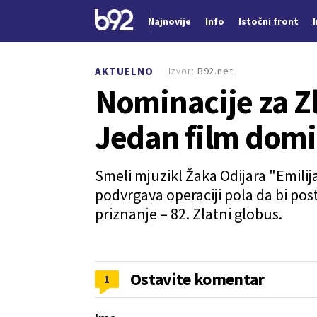
Najnovije
Info
Istočni front
Nova vest
Izvor:
B92.net
AKTUELNO
Nominacije za Zl
Jedan film dom
Smeli mjuzikl Žaka Odijara "Emili
podvrgava operaciji pola da bi pos
priznanje – 82. Zlatni globus.
Ostavite komentar
1