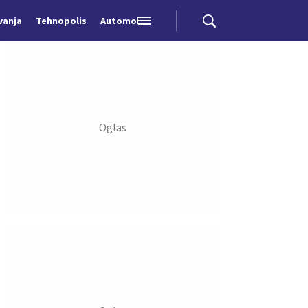
vanja
Tehnopolis
Automobili