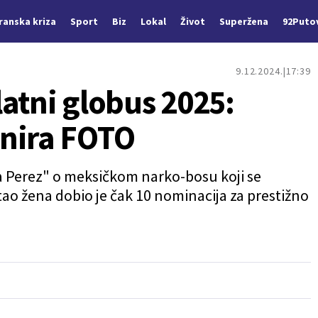
Iranska kriza
Sport
Biz
Lokal
Život
Superžena
92Puto
9.12.2024.
17:39
atni globus 2025:
inira FOTO
ja Perez" o meksičkom narko-bosu koji se
tao žena dobio je čak 10 nominacija za prestižno