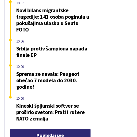
10:07
Novi bilans migrantske
tragedije: 141 osoba poginula u
pokušajima ulaska u Seutu
FOTO
10:06
Srbija protiv šampiona napada
finale EP
10:00
Sprema se navala: Peugeot
obećao 7 modela do 2030.
godine!
10:00
Kineski špijunski softver se
proširio svetom: Prati i rutere
NATO zemalja
Pogledaj sve