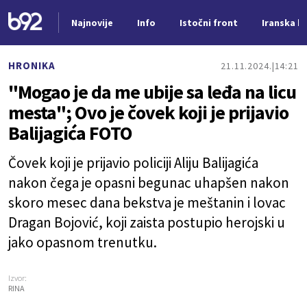
Najnovije
Info
Istočni front
Iranska kr
Nova vest
HRONIKA
21.11.2024.
14:21
"Mogao je da me ubije sa leđa na licu
mesta"; Ovo je čovek koji je prijavio
Balijagića FOTO
Čovek koji je prijavio policiji Aliju Balijagića
nakon čega je opasni begunac uhapšen nakon
skoro mesec dana bekstva je meštanin i lovac
Dragan Bojović, koji zaista postupio herojski u
jako opasnom trenutku.
Izvor:
RINA