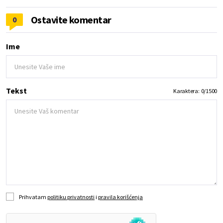
Ostavite komentar
0
Ime
Tekst
Karaktera:
0
/
1500
Prihvatam
politiku privatnosti
i
pravila korišćenja