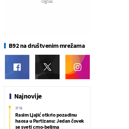
B92 na društvenim mrežama
Najnovije
17:51
Rasim Ljajić otkrio pozadinu
haosa u Partizanu: Jedan čovek
se sveti crno-belima