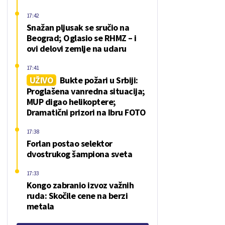
17:42
Snažan pljusak se sručio na
Beograd; Oglasio se RHMZ – i
ovi delovi zemlje na udaru
17:41
UŽIVO
Bukte požari u Srbiji:
Proglašena vanredna situacija;
MUP digao helikoptere;
Dramatični prizori na Ibru FOTO
17:38
Forlan postao selektor
dvostrukog šampiona sveta
17:33
Kongo zabranio izvoz važnih
ruda: Skočile cene na berzi
metala