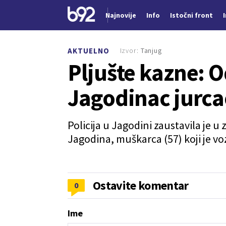
Najnovije
Info
Istočni front
Nova vest
Izvor:
Tanjug
AKTUELNO
Pljušte kazne: O
Jagodinac jurc
Policija u Jagodini zaustavila je u
Jagodina, muškarca (57) koji je vo
Ostavite komentar
0
Ime