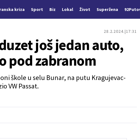
Iranska kriza
Sport
Biz
Lokal
Život
Superžena
92Puto
28.2.2024.
17:31
duzet još jedan auto,
ao pod zabranom
 zoni škole u selu Bunar, na putu Kragujevac-
zio VW Passat.