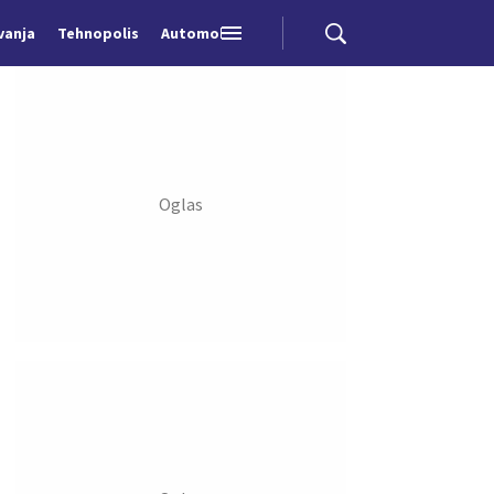
vanja
Tehnopolis
Automobili