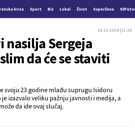
Iranska kriza
Sport
Biz
Lokal
Život
Superžena
92Puto
24.10.2024.
11:26
i nasilja Sergeja
lim da će se staviti
 je svoju 23 godine mlađu suprugu Isidoru
o je izazvalo veliku pažnju javnosti i medija, a
ože da ide ovaj slučaj.