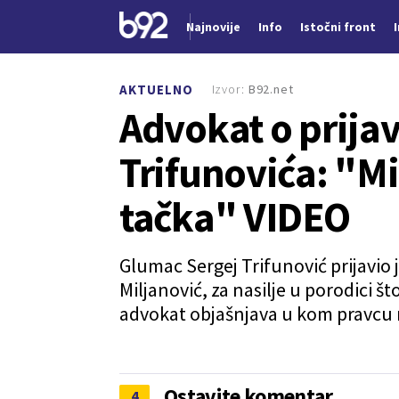
Najnovije
Info
Istočni front
Nova vest
Izvor:
B92.net
AKTUELNO
Advokat o prijav
Trifunovića: "Mis
tačka" VIDEO
Glumac Sergej Trifunović prijavio
Miljanović, za nasilje u porodici št
advokat objašnjava u kom pravcu m
Ostavite komentar
4