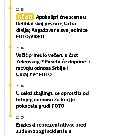
20:18
UŽIVO
Apokaliptične scene u
Deliblatskoj peščari; Vatra
divlja; Angažovane sve jedinice
FOTO/VIDEO
20:14
Vučić priredio večeru u čast
Zelenskog: "Poseta će doprineti
razvoju odnosa Srbije i
Ukrajine" FOTO
20:14
U seksi stajlingu se oprostila od
letnjeg odmora: Za kraj je
pokazala grudi FOTO
20:05
Engleski reprezentativac pred
sudom zbog incidenta u