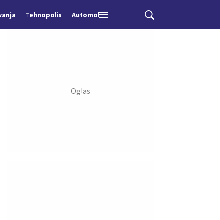
vanja
Tehnopolis
Automobili