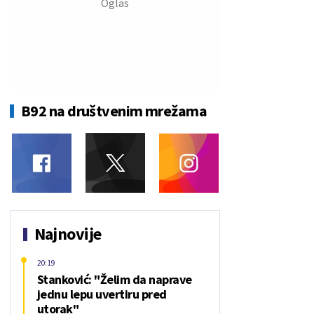
B92 na društvenim mrežama
Najnovije
20:19
Stanković: "Želim da naprave
jednu lepu uvertiru pred
utorak"