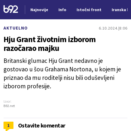
Najnovije
Info
Istočni front
Iranska kr
Nova vest
AKTUELNO
6.10.2024.
8:06
Hju Grant životnim izborom
razočarao majku
Britanski glumac Hju Grant nedavno je
gostovao u šou Grahama Nortona, u kojem je
priznao da mu roditelji nisu bili oduševljeni
izborom profesije.
Izvor:
B92.net
Ostavite komentar
1