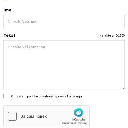
Ime
Tekst
Karaktera:
0
/
1500
Prihvatam
politiku privatnosti
i
pravila korišćenja