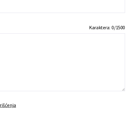
Karaktera:
0
/
1500
rišćenja