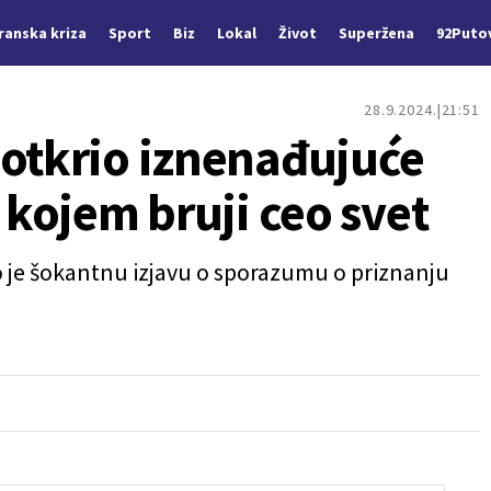
Iranska kriza
Sport
Biz
Lokal
Život
Superžena
92Puto
28.9.2024.
21:51
 otkrio iznenađujuće
o kojem bruji ceo svet
 je šokantnu izjavu o sporazumu o priznanju