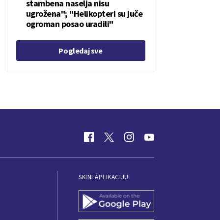
stambena naselja nisu
ugrožena"; "Helikopteri su juče
ogroman posao uradili"
Pogledaj sve
SKINI APLIKACIJU