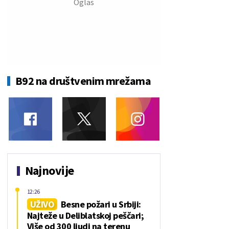
B92 na društvenim mrežama
Najnovije
12:26
UŽIVO
Besne požari u Srbiji:
Najteže u Deliblatskoj peščari;
Više od 300 ljudi na terenu