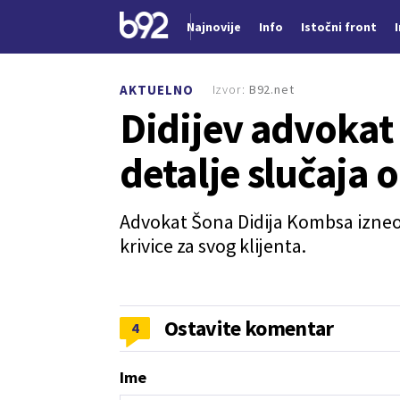
Najnovije
Info
Istočni front
Nova vest
Izvor:
B92.net
AKTUELNO
Didijev advokat
detalje slučaja 
Advokat Šona Didija Kombsa izneo
krivice za svog klijenta.
Ostavite komentar
4
Ime