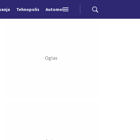
vanja
Tehnopolis
Automobili