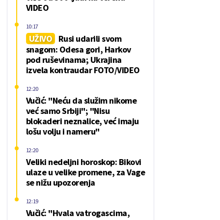
VIDEO
10:17
UŽIVO
Rusi udarili svom
snagom: Odesa gori, Harkov
pod ruševinama; Ukrajina
izvela kontraudar FOTO/VIDEO
12:20
Vučić: "Neću da služim nikome
već samo Srbiji"; "Nisu
blokaderi neznalice, već imaju
lošu volju i nameru"
12:20
Veliki nedeljni horoskop: Bikovi
ulaze u velike promene, za Vage
se nižu upozorenja
12:19
Vučić: "Hvala vatrogascima,