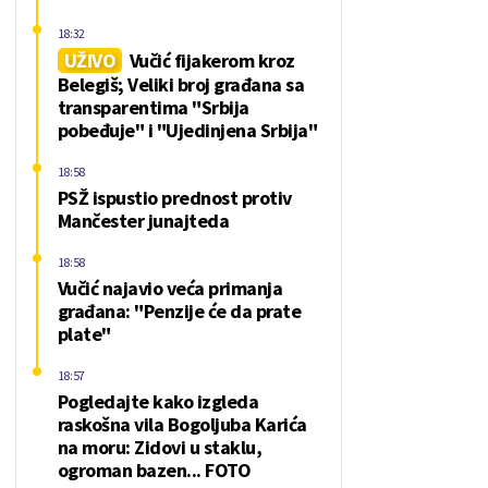
18:32
UŽIVO
Vučić fijakerom kroz
Belegiš; Veliki broj građana sa
transparentima "Srbija
pobeđuje" i "Ujedinjena Srbija"
18:58
PSŽ ispustio prednost protiv
Mančester junajteda
18:58
Vučić najavio veća primanja
građana: "Penzije će da prate
plate"
18:57
Pogledajte kako izgleda
raskošna vila Bogoljuba Karića
na moru: Zidovi u staklu,
ogroman bazen... FOTO