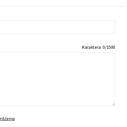
Karaktera:
0
/
1500
rišćenja