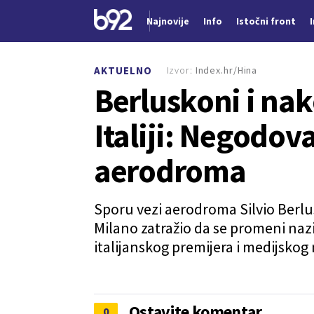
Najnovije
Info
Istočni front
Nova vest
Izvor:
Index.hr/Hina
AKTUELNO
Berluskoni i nak
Italiji: Negodo
aerodroma
Sporu vezi aerodroma Silvio Berlusk
Milano zatražio da se promeni naz
italijanskog premijera i medijsko
Ostavite komentar
0