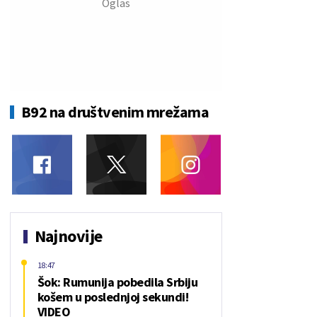
B92 na društvenim mrežama
Najnovije
18:47
Šok: Rumunija pobedila Srbiju
košem u poslednjoj sekundi!
VIDEO