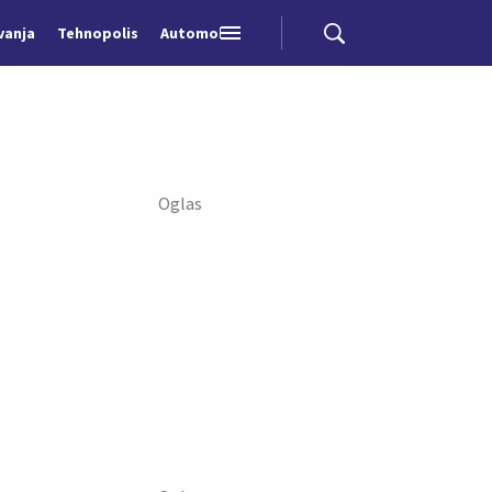
vanja
Tehnopolis
Automobili