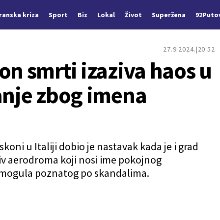
Iranska kriza
Sport
Biz
Lokal
Život
Superžena
92Puto
27.9.2024.
20:52
on smrti izaziva haos u
vanje zbog imena
oni u Italiji dobio je nastavak kada je i grad
iv aerodroma koji nosi ime pokojnog
g mogula poznatog po skandalima.