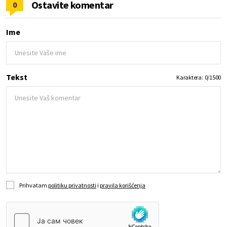
Ostavite komentar
0
Ime
Tekst
Karaktera:
0
/
1500
Prihvatam
politiku privatnosti
i
pravila korišćenja