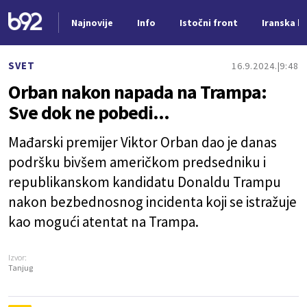
Najnovije
Info
Istočni front
Iranska kr
Nova vest
SVET
16.9.2024.
9:48
Orban nakon napada na Trampa:
Sve dok ne pobedi...
Mađarski premijer Viktor Orban dao je danas
podršku bivšem američkom predsedniku i
republikanskom kandidatu Donaldu Trampu
nakon bezbednosnog incidenta koji se istražuje
kao mogući atentat na Trampa.
Izvor:
Tanjug