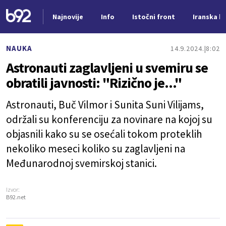
Najnovije
Info
Istočni front
Iranska kr
Nova vest
NAUKA
14.9.2024.
8:02
Astronauti zaglavljeni u svemiru se
obratili javnosti: "Rizično je..."
Astronauti, Buč Vilmor i Sunita Suni Vilijams,
održali su konferenciju za novinare na kojoj su
objasnili kako su se osećali tokom proteklih
nekoliko meseci koliko su zaglavljeni na
Međunarodnoj svemirskoj stanici.
Izvor:
B92.net