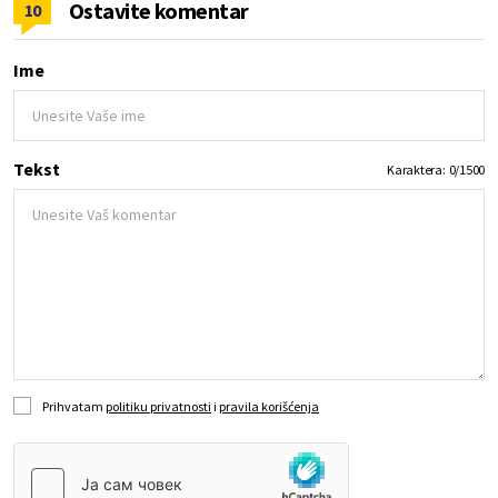
Ostavite komentar
10
Ime
Tekst
Karaktera:
0
/
1500
Prihvatam
politiku privatnosti
i
pravila korišćenja