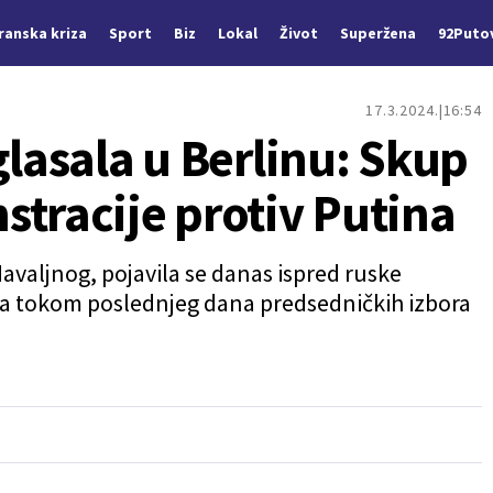
Iranska kriza
Sport
Biz
Lokal
Život
Superžena
92Puto
17.3.2024.
16:54
glasala u Berlinu: Skup
stracije protiv Putina
Navaljnog, pojavila se danas ispred ruske
la tokom poslednjeg dana predsedničkih izbora