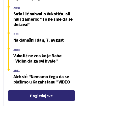
23:58
Saša Ilić nahvalio Vukotića, ali
mu i zamerio: "To ne sme da se
dešava!"
0:00
Na današnji dan, 7. avgust
23:58
Vukotić ne zna ko je Baba:
"Vidim da ga svi hvale"
23:51
Aleksić: "Nemamo čega da se
plašimo u Kazahstanu" VIDEO
Pogledaj sve