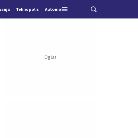
vanja
Tehnopolis
Automobili