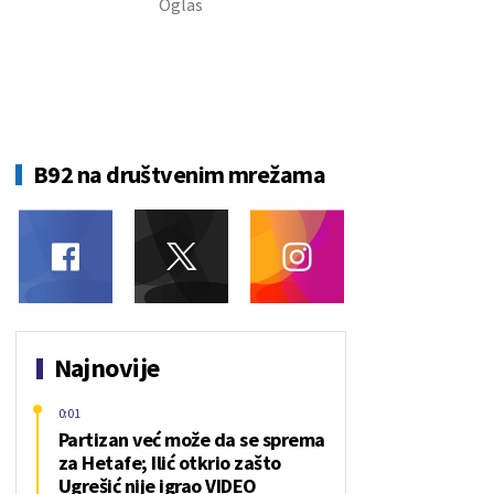
B92 na društvenim mrežama
Najnovije
0:01
Partizan već može da se sprema
za Hetafe; Ilić otkrio zašto
Ugrešić nije igrao VIDEO