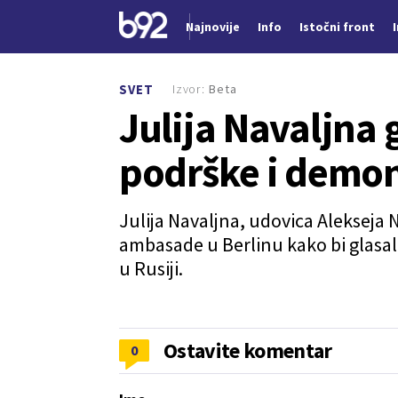
Najnovije
Info
Istočni front
Nova vest
Izvor:
Beta
SVET
Julija Navaljna 
podrške i demon
Julija Navaljna, udovica Alekseja 
ambasade u Berlinu kako bi glasa
u Rusiji.
Ostavite komentar
0