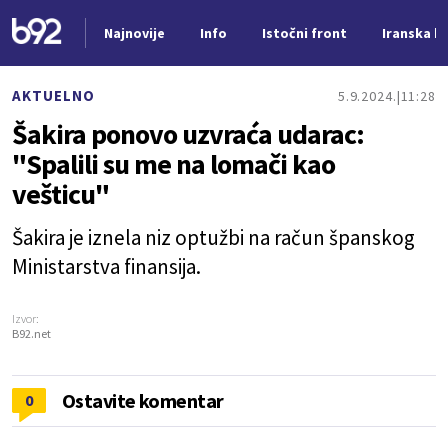
Najnovije
Info
Istočni front
Iranska kr
Nova vest
AKTUELNO
5.9.2024.
11:28
Šakira ponovo uzvraća udarac:
"Spalili su me na lomači kao
vešticu"
Šakira je iznela niz optužbi na račun španskog
Ministarstva finansija.
Izvor:
B92.net
Ostavite komentar
0