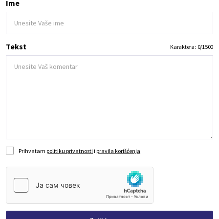
Ime
Tekst
Karaktera:
0
/
1500
Prihvatam
politiku privatnosti
i
pravila korišćenja