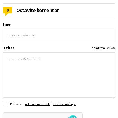
Ostavite komentar
0
Ime
Tekst
Karaktera:
0
/
1500
Prihvatam
politiku privatnosti
i
pravila korišćenja