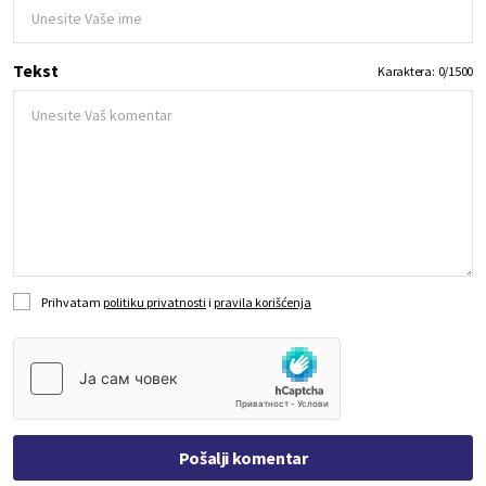
Tekst
Karaktera:
0
/
1500
Prihvatam
politiku privatnosti
i
pravila korišćenja
Pošalji komentar