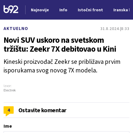
Najnovije
Info
Istočni front
Iranska kr
Nova vest
AKTUELNO
31.8.2024.
8:33
Novi SUV uskoro na svetskom
tržištu: Zeekr 7X debitovao u Kini
Kineski proizvođač Zeekr se približava prvim
isporukama svog novog 7X modela.
Izvor:
Electrek
Ostavite komentar
4
Ime