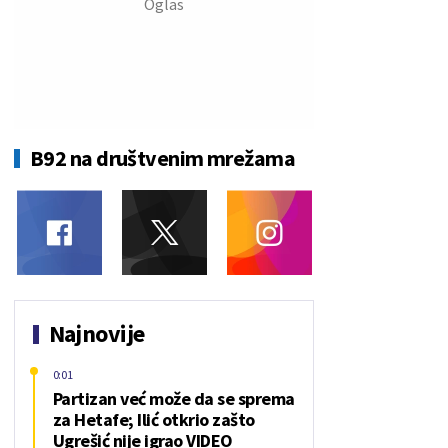
B92 na društvenim mrežama
Najnovije
0:01
Partizan već može da se sprema
za Hetafe; Ilić otkrio zašto
Ugrešić nije igrao VIDEO