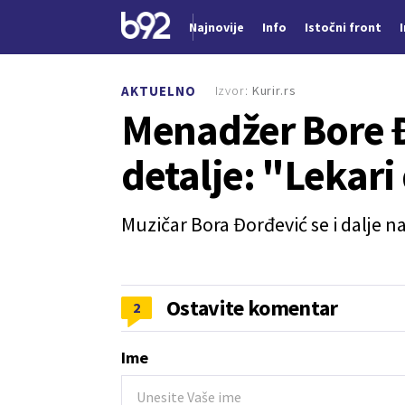
Najnovije
Info
Istočni front
Nova vest
Izvor:
Kurir.rs
AKTUELNO
Menadžer Bore Đ
detalje: "Lekari
Muzičar Bora Đorđević se i dalje na
Ostavite komentar
2
Ime