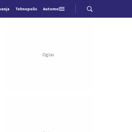
vanja
Tehnopolis
Automobili