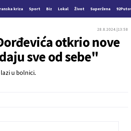
Iranska kriza
Sport
Biz
Lokal
Život
Superžena
92Puto
28.8.2024.
13:58
orđevića otkrio nove
 daju sve od sebe"
lazi u bolnici.