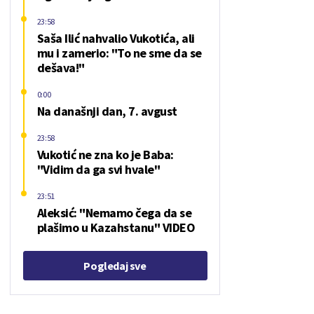
23:58
Saša Ilić nahvalio Vukotića, ali
mu i zamerio: "To ne sme da se
dešava!"
0:00
Na današnji dan, 7. avgust
23:58
Vukotić ne zna ko je Baba:
"Vidim da ga svi hvale"
23:51
Aleksić: "Nemamo čega da se
plašimo u Kazahstanu" VIDEO
Pogledaj sve