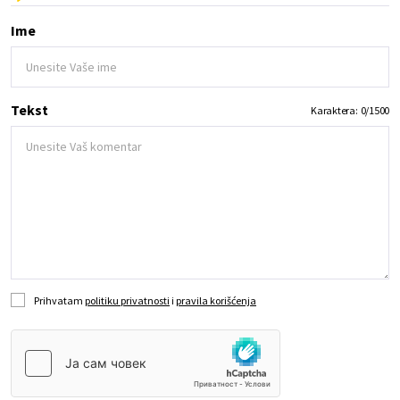
Ime
Tekst
Karaktera:
0
/
1500
Prihvatam
politiku privatnosti
i
pravila korišćenja