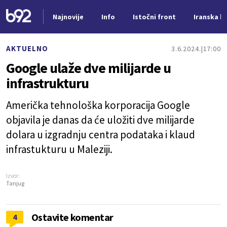
Najnovije
Info
Istočni front
Iranska kr
Nova vest
AKTUELNO
3.6.2024.
17:00
Google ulaže dve milijarde u
infrastrukturu
Američka tehnološka korporacija Google
objavila je danas da će uložiti dve milijarde
dolara u izgradnju centra podataka i klaud
infrastukturu u Maleziji.
Izvor:
Tanjug
Ostavite komentar
4