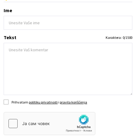
Ime
Tekst
Karaktera:
0
/
1500
Prihvatam
politiku privatnosti
i
pravila korišćenja