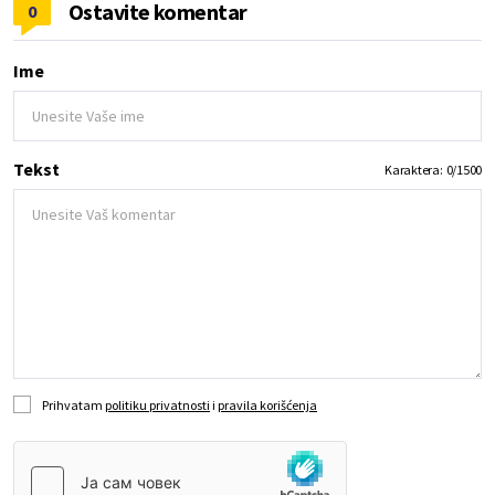
Ostavite komentar
0
Ime
Tekst
Karaktera:
0
/
1500
Prihvatam
politiku privatnosti
i
pravila korišćenja