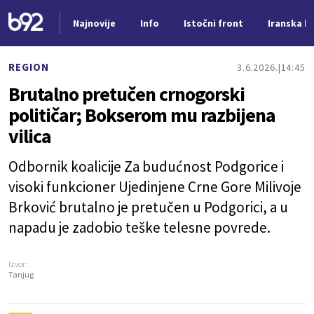
Najnovije
Info
Istočni front
Iranska kr
Nova vest
REGION
3.6.2026.
14:45
Brutalno pretučen crnogorski
političar; Bokserom mu razbijena
vilica
Odbornik koalicije Za budućnost Podgorice i
visoki funkcioner Ujedinjene Crne Gore Milivoje
Brković brutalno je pretučen u Podgorici, a u
napadu je zadobio teške telesne povrede.
Izvor:
Tanjug