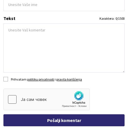
Tekst
Karaktera:
0
/
1500
Prihvatam
politiku privatnosti
i
pravila korišćenja
Pošalji komentar