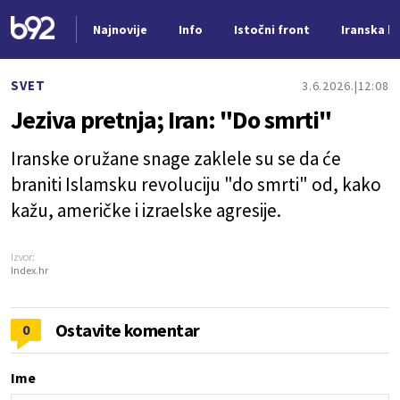
Najnovije
Info
Istočni front
Iranska kr
Nova vest
SVET
3.6.2026.
12:08
Jeziva pretnja; Iran: "Do smrti"
Iranske oružane snage zaklele su se da će
braniti Islamsku revoluciju "do smrti" od, kako
kažu, američke i izraelske agresije.
Izvor:
Index.hr
Ostavite komentar
0
Ime