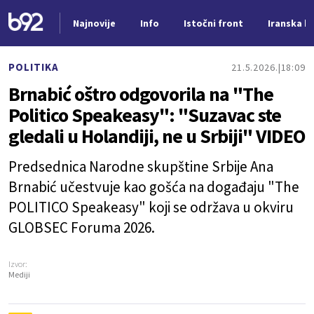
Najnovije
Info
Istočni front
Iranska kr
Nova vest
POLITIKA
21.5.2026.
18:09
Brnabić oštro odgovorila na "The
Politico Speakeasy": "Suzavac ste
gledali u Holandiji, ne u Srbiji" VIDEO
Predsednica Narodne skupštine Srbije Ana
Brnabić učestvuje kao gošća na događaju "The
POLITICO Speakeasy" koji se održava u okviru
GLOBSEC Foruma 2026.
Izvor:
Mediji