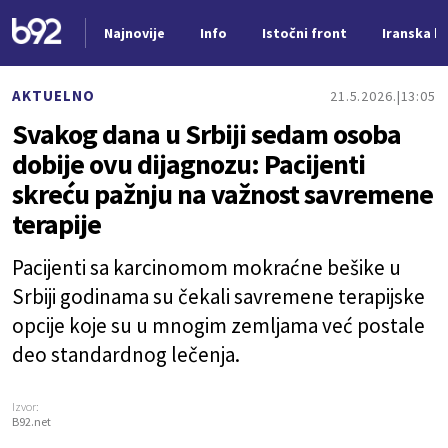
Najnovije
Info
Istočni front
Iranska kr
Nova vest
AKTUELNO
21.5.2026.
13:05
Svakog dana u Srbiji sedam osoba
dobije ovu dijagnozu: Pacijenti
skreću pažnju na važnost savremene
terapije
Pacijenti sa karcinomom mokraćne bešike u
Srbiji godinama su čekali savremene terapijske
opcije koje su u mnogim zemljama već postale
deo standardnog lečenja.
Izvor:
B92.net