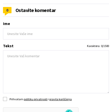
Ostavite komentar
0
Ime
Tekst
Karaktera:
0
/
1500
Prihvatam
politiku privatnosti
i
pravila korišćenja