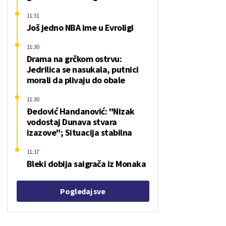
11:31
Još jedno NBA ime u Evroligi
11:30
Drama na grčkom ostrvu:
Jedrilica se nasukala, putnici
morali da plivaju do obale
11:30
Đedović Handanović: "Nizak
vodostaj Dunava stvara
izazove"; Situacija stabilna
11:17
Bleki dobija saigrača iz Monaka
Pogledaj sve