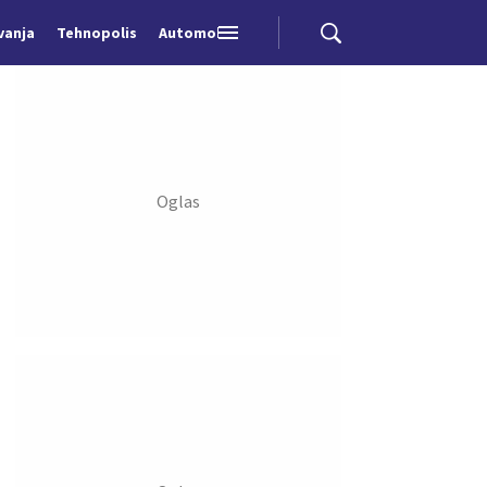
vanja
Tehnopolis
Automobili