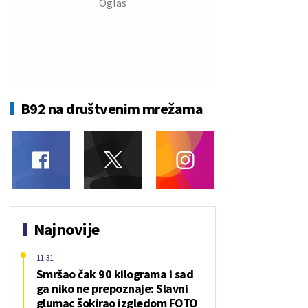
B92 na društvenim mrežama
Najnovije
11:31
Smršao čak 90 kilograma i sad
ga niko ne prepoznaje: Slavni
glumac šokirao izgledom FOTO