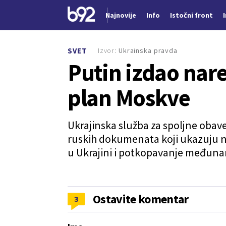
Najnovije
Info
Istočni front
Nova vest
Izvor:
Ukrainska pravda
SVET
Putin izdao nare
plan Moskve
Ukrajinska služba za spoljne obaveš
ruskih dokumenata koji ukazuju na
u Ukrajini i potkopavanje međuna
Ostavite komentar
3