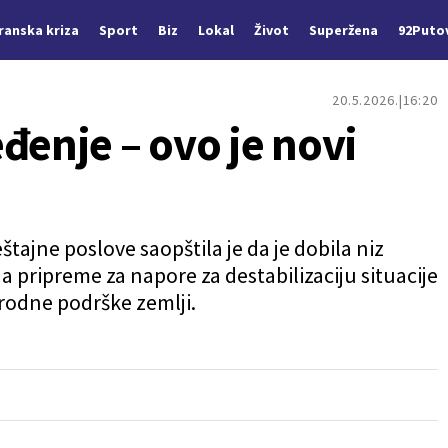
Iranska kriza
Sport
Biz
Lokal
Život
Superžena
92Puto
20.5.2026.
16:20
đenje – ovo je novi
tajne poslove saopštila je da je dobila niz
 pripreme za napore za destabilizaciju situacije
rodne podrške zemlji.