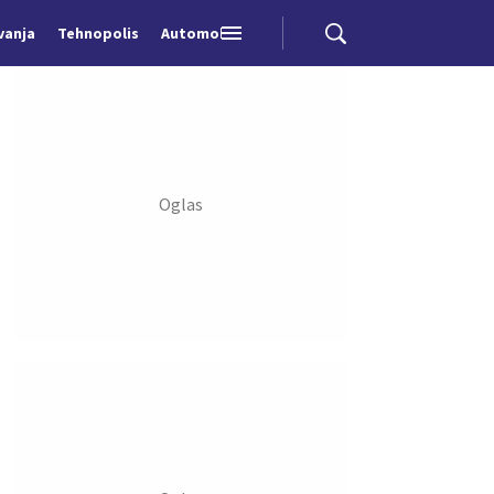
vanja
Tehnopolis
Automobili