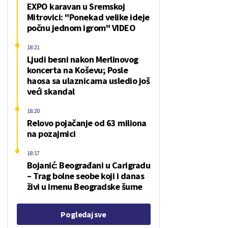
EXPO karavan u Sremskoj
Mitrovici: "Ponekad velike ideje
počnu jednom igrom" VIDEO
18:21
Ljudi besni nakon Merlinovog
koncerta na Koševu; Posle
haosa sa ulaznicama usledio još
veći skandal
18:20
Relovo pojačanje od 63 miliona
na pozajmici
18:17
Bojanić: Beograđani u Carigradu
– Тrag bolne seobe koji i danas
živi u imenu Beogradske šume
Pogledaj sve