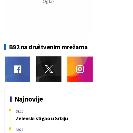
B92 na društvenim mrežama
Najnovije
18:25
Zelenski stigao u Srbiju
18:24