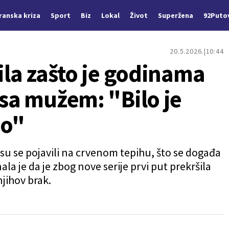
Iranska kriza
Sport
Biz
Lokal
Život
Superžena
92Puto
20.5.2026.
10:44
rila zašto je godinama
 sa mužem: "Bilo je
no"
no su se pojavili na crvenom tepihu, što se događa
la je da je zbog nove serije prvi put prekršila
njihov brak.