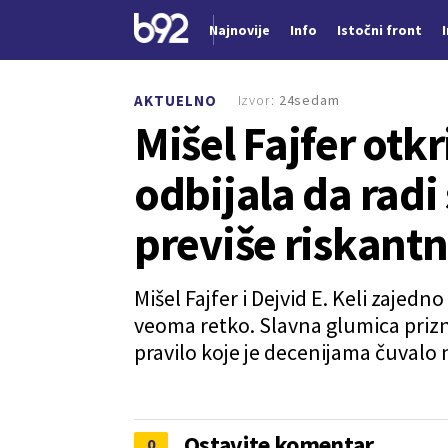
Najnovije
Info
Istočni front
Nova vest
Izvor:
24sedam
AKTUELNO
Mišel Fajfer otk
odbijala da radi
previše riskant
Mišel Fajfer i Dejvid E. Keli zajed
veoma retko. Slavna glumica prizna
pravilo koje je decenijama čuvalo 
Ostavite komentar
0