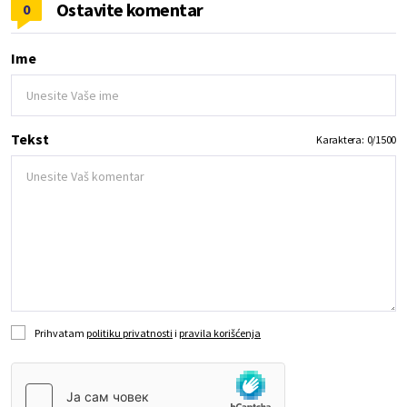
Ostavite komentar
0
Ime
Tekst
Karaktera:
0
/
1500
Prihvatam
politiku privatnosti
i
pravila korišćenja