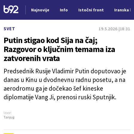
Najnovije
Info
Istočni front
Iranska kr
Nova vest
SVET
19.5.2026.
18:31
Putin stigao kod Sija na čaj;
Razgovor o ključnim temama iza
zatvorenih vrata
Predsednik Rusije Vladimir Putin doputovao je
danas u Kinu u dvodnevnu radnu posetu, a na
aerodromu ga je dočekao šef kineske
diplomatije Vang Ji, prenosi ruski Sputnjik.
Izvor:
Tanjug